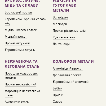
БРОНЗА, ЛАТУНЬ,
РІДКІСНІ ТА
МІДЬ ТА СПЛАВИ
ТУГОПЛАВКІ
МЕТАЛИ
Бронзовий прокат
Вольфрам
Європейські бронзи, сплави
міді
Молібден
Мідно-нікелеві сплави
Прокат рідких металів
Мідний прокат
Рідкісні метали
Прокат латунний
Лантаноїди
Європейська латунь
НЕРЖАВІЮЧА ТА
КОЛЬОРОВІ МЕТАЛИ
ЛЕГОВАНА СТАЛЬ
Алюмінієвий прокат
Порошки кольорових
Дюралевий прокат
металів
Європейський алюміній
Прокат нержавіючий
Бабіти
Жароміцна нержавіюча
Припій
сталь
Олово
Аустенітна сталь