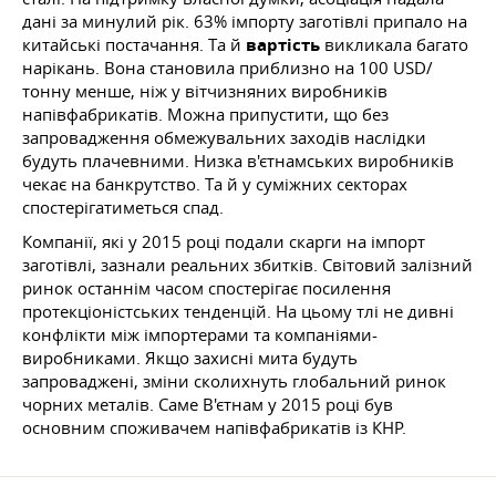
дані за минулий рік. 63% імпорту заготівлі припало на
китайські постачання. Та й
вартість
викликала багато
нарікань. Вона становила приблизно на 100 USD/
тонну менше, ніж у вітчизняних виробників
напівфабрикатів. Можна припустити, що без
запровадження обмежувальних заходів наслідки
будуть плачевними. Низка в'єтнамських виробників
чекає на банкрутство. Та й у суміжних секторах
спостерігатиметься спад.
Компанії, які у 2015 році подали скарги на імпорт
заготівлі, зазнали реальних збитків. Світовий залізний
ринок останнім часом спостерігає посилення
протекціоністських тенденцій. На цьому тлі не дивні
конфлікти між імпортерами та компаніями-
виробниками. Якщо захисні мита будуть
запроваджені, зміни сколихнуть глобальний ринок
чорних металів. Саме В'єтнам у 2015 році був
основним споживачем напівфабрикатів із КНР.