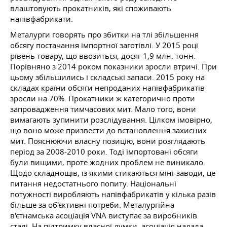
влаштовують прокатників, які споживають
напівфабрикати.
Металурги говорять про збитки на тлі збільшення
обсягу постачання імпортної заготівлі. У 2015 році
рівень товару, що ввозиться, досяг 1,9 млн. тонн.
Порівняно з 2014 роком показники зросли втричі. При
цьому збільшились і складські запаси. 2015 року на
складах країни обсяги непроданих напівфабрикатів
зросли на 70%. Прокатники ж категорично проти
запровадження тимчасових мит. Мало того, вони
вимагають зупинити розслідування. Цілком імовірно,
що воно може призвести до встановлення захисних
мит. Пояснюючи власну позицію, вони розглядають
період за 2008-2010 роки. Тоді імпортовані обсяги
були вищими, проте жодних проблем не виникало.
Щодо складнощів, із якими стикаються міні-заводи, це
питання недостатнього попиту. Національні
потужності виробляють напівфабрикатів у кілька разів
більше за об'єктивні потреби. Металургійна
в'єтнамська асоціація VNA виступає за виробників
сталі. На підтримку власної думки, асоціація надала