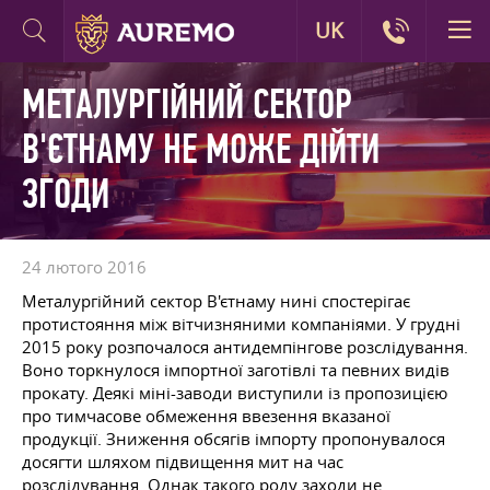
UK
МЕТАЛУРГІЙНИЙ СЕКТОР
В'ЄТНАМУ НЕ МОЖЕ ДІЙТИ
ЗГОДИ
24 лютого 2016
Металургійний сектор В'єтнаму нині спостерігає
протистояння між вітчизняними компаніями. У грудні
2015 року розпочалося антидемпінгове розслідування.
Воно торкнулося імпортної заготівлі та певних видів
прокату. Деякі міні-заводи виступили із пропозицією
про тимчасове обмеження ввезення вказаної
продукції. Зниження обсягів імпорту пропонувалося
досягти шляхом підвищення мит на час
розслідування. Однак такого роду заходи не