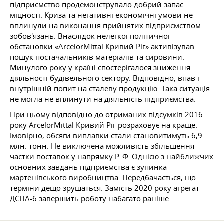
підприємство продемонструвало добрий запас
міцності. Криза та негативні економічні умови не
вплинули на виконання прийнятих підприємством
зобов'язань. Внаслідок нелегкої політичної
обстановки «ArcelorMittal Кривий Ріг» активізував
пошук постачальників матеріалів та сировини.
Минулого року у країні спостерігалося зниження
діяльності будівельного сектору. Відповідно, впав і
внутрішній попит на сталеву продукцію. Така ситуація
не могла не вплинути на діяльність підприємства.
При цьому відповідно до отриманих підсумків 2016
року ArcelorMittal Кривий Ріг розраховує на краще.
Імовірно, обсяги виплавки стали становитимуть 6,9
млн. тонн. Не виключена можливість збільшення
частки поставок у напрямку
Р. Ф. Однією
з найближчих
основних завдань підприємства є зупинка
мартенівського виробництва. Передбачається, що
терміни дещо зрушаться. Замість 2020 року агрегат
ДСПА-6 завершить роботу набагато раніше.