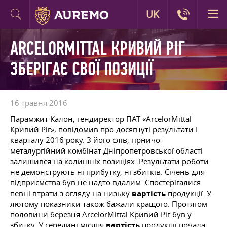
UK
ARCELORMITTAL КРИВИЙ РІГ
ЗБЕРІГАЄ СВОЇ ПОЗИЦІЇ
16 травня 2016
Парамжит Калон, гендиректор ПАТ «ArcelorMittal
Кривий Ріг», повідомив про досягнуті результати І
кварталу 2016 року. З його слів, гірничо-
металургійний комбінат Дніпропетровської області
залишився на колишніх позиціях. Результати роботи
не демонструють ні прибутку, ні збитків. Січень для
підприємства був не надто вдалим. Спостерігалися
певні втрати з огляду на низьку
вартість
продукції. У
лютому показники також бажали кращого. Протягом
половини березня ArcelorMittal Кривий Ріг був у
збитку. У середині місяця
вартість
продукції почала