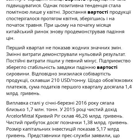
підвищуватися. Однак позитивна тенденція стала
помітною лише у квітні. Зростання
вартості
продукції
спостерігалося протягом квітня, зберігшись і на
початок травня. При цьому на початку місяця
китайський ринок знову продемонстрував падіння
цін.
Перший квартал не показав жодних значних змін.
Змінні витрати демонстрували нульовий результат.
Постійні витрати пішли у певний мінус. Підприємство
зберегло стабільність завдяки падінню
вартості
сировини. Відповідно знизилася собівартість
продукції, склавши 210 USD/тонну. Щодо обов'язкових
платежів, сума податків першого кварталу досягала 1,4
млрд. гривень.
Виплавка сталі у січні-березні 2016 року сягала
близько 1,7 млн. тонн. У 2015 році чистий дохід
ArcelorMittal Кривий Ріг склав 46,26 млрд. гривень.
Чистий прибуток досяг позначки 1,38 млрд. гривень.
Розмір капітальних інвестицій показав 5,17 млрд
гривень. Представники прес-служби заявили, що