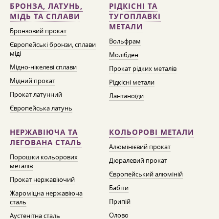
БРОНЗА, ЛАТУНЬ,
РІДКІСНІ ТА
МІДЬ ТА СПЛАВИ
ТУГОПЛАВКІ
МЕТАЛИ
Бронзовий прокат
Вольфрам
Європейські бронзи, сплави
міді
Молібден
Мідно-нікелеві сплави
Прокат рідких металів
Мідний прокат
Рідкісні метали
Прокат латунний
Лантаноїди
Європейська латунь
НЕРЖАВІЮЧА ТА
КОЛЬОРОВІ МЕТАЛИ
ЛЕГОВАНА СТАЛЬ
Алюмінієвий прокат
Порошки кольорових
Дюралевий прокат
металів
Європейський алюміній
Прокат нержавіючий
Бабіти
Жароміцна нержавіюча
Припій
сталь
Олово
Аустенітна сталь