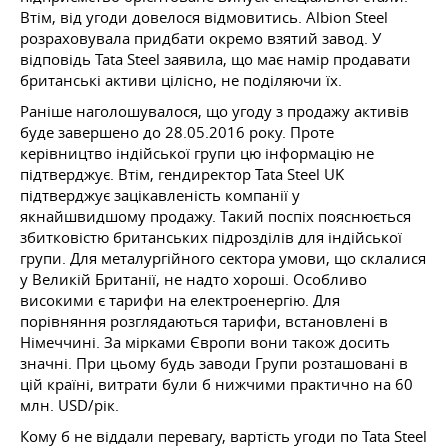
Втім, від угоди довелося відмовитись. Albion Steel
розраховувала придбати окремо взятий завод. У
відповідь Tata Steel заявила, що має намір продавати
британські активи цілісно, не поділяючи їх.
Раніше наголошувалося, що угоду з продажу активів
буде завершено
до 28.05.2016
року. Проте
керівництво індійської групи цю інформацію не
підтверджує. Втім, гендиректор Tata Steel UK
підтверджує зацікавленість компанії у
якнайшвидшому продажу. Такий поспіх пояснюється
збитковістю британських підрозділів для індійської
групи. Для металургійного сектора умови, що склалися
у Великій Британії, не надто хороші. Особливо
високими є тарифи на електроенергію. Для
порівняння розглядаються тарифи, встановлені в
Німеччині. За мірками Європи вони також досить
значні. При цьому будь заводи Групи розташовані в
цій країні, витрати були б нижчими практично на 60
млн. USD/рік.
Кому б не віддали перевагу, вартість угоди по Tata Steel