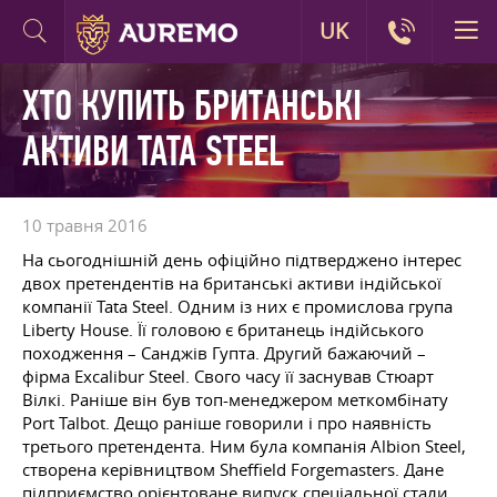
UK
ХТО КУПИТЬ БРИТАНСЬКІ
АКТИВИ TATA STEEL
10 травня 2016
На сьогоднішній день офіційно підтверджено інтерес
двох претендентів на британські активи індійської
компанії Tata Steel. Одним із них є промислова група
Liberty House. Її головою є британець індійського
походження – Санджів Гупта. Другий бажаючий –
фірма Excalibur Steel. Свого часу її заснував Стюарт
Вілкі. Раніше він був топ-менеджером меткомбінату
Port Talbot. Дещо раніше говорили і про наявність
третього претендента. Ним була компанія Albion Steel,
створена керівництвом Sheffield Forgemasters. Дане
підприємство орієнтоване випуск спеціальної стали.