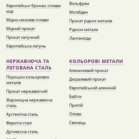
Вольфрам
Європейські бронзи, сплави
міді
Молібден
Мідно-нікелеві сплави
Прокат рідких металів
Мідний прокат
Рідкісні метали
Прокат латунний
Лантаноїди
Європейська латунь
НЕРЖАВІЮЧА ТА
КОЛЬОРОВІ МЕТАЛИ
ЛЕГОВАНА СТАЛЬ
Алюмінієвий прокат
Порошки кольорових
Дюралевий прокат
металів
Європейський алюміній
Прокат нержавіючий
Бабіти
Жароміцна нержавіюча
Припій
сталь
Олово
Аустенітна сталь
Свинець
Феритні сталі
Дуплексна сталь