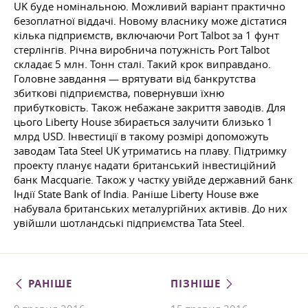
UK буде номінальною. Можливий варіант практично
безоплатної віддачі. Новому власнику може дістатися
кілька підприємств, включаючи Port Talbot за 1 фунт
стерлінгів. Річна виробнича потужність Port Talbot
складає 5 млн. Тонн сталі. Такий крок виправдано.
Головне завдання — врятувати від банкрутства
збиткові підприємства, повернувши їхню
прибутковість. Також небажане закриття заводів. Для
цього Liberty House збирається залучити близько 1
млрд USD. Інвестиції в такому розмірі допоможуть
заводам Tata Steel UK утриматись на плаву. Підтримку
проекту планує надати британський інвестиційний
банк Macquarie. Також у частку увійде державний банк
Індії State Bank of India. Раніше Liberty House вже
набувала британських металургійних активів. До них
увійшли шотландські підприємства Tata Steel.
РАНІШЕ
ПІЗНІШЕ