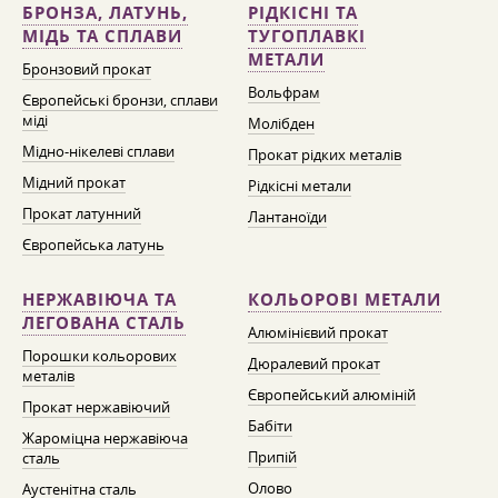
БРОНЗА, ЛАТУНЬ,
РІДКІСНІ ТА
МІДЬ ТА СПЛАВИ
ТУГОПЛАВКІ
МЕТАЛИ
Бронзовий прокат
Вольфрам
Європейські бронзи, сплави
міді
Молібден
Мідно-нікелеві сплави
Прокат рідких металів
Мідний прокат
Рідкісні метали
Прокат латунний
Лантаноїди
Європейська латунь
НЕРЖАВІЮЧА ТА
КОЛЬОРОВІ МЕТАЛИ
ЛЕГОВАНА СТАЛЬ
Алюмінієвий прокат
Порошки кольорових
Дюралевий прокат
металів
Європейський алюміній
Прокат нержавіючий
Бабіти
Жароміцна нержавіюча
Припій
сталь
Олово
Аустенітна сталь