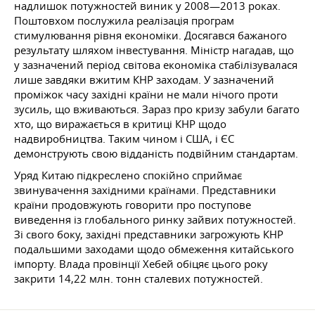
надлишок потужностей виник у 2008—2013 роках.
Поштовхом послужила реалізація програм
стимулювання рівня економіки. Досягався бажаного
результату шляхом інвестування. Міністр нагадав, що
у зазначений період світова економіка стабілізувалася
лише завдяки вжитим КНР заходам. У зазначений
проміжок часу західні країни не мали нічого проти
зусиль, що вживаються. Зараз про кризу забули багато
хто, що виражається в критиці КНР щодо
надвиробництва. Таким чином і США, і ЄС
демонструють свою відданість подвійним стандартам.
Уряд Китаю підкреслено спокійно сприймає
звинувачення західними країнами. Представники
країни продовжують говорити про поступове
виведення із глобального ринку зайвих потужностей.
Зі свого боку, західні представники загрожують КНР
подальшими заходами щодо обмеження китайського
імпорту. Влада провінції Хебей обіцяє цього року
закрити 14,22 млн. тонн сталевих потужностей.