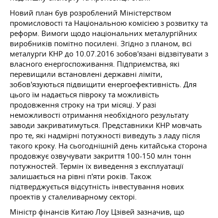
Новий план був розроблений Міністерством
промисловості та Національною комісією з розвитку та
реформ. Вимоги щодо національних металургійних
виробників помітно посилені. Згідно з планом, всі
металурги КНР
до 10.07.2016
зобов'язані відзвітувати з
власного енергоспоживання. Підприємства, які
перевищили встановлені державні ліміти,
зобов'язуються підвищити енергоефективність. Для
цього їм надається півроку та можливість
продовження строку на три місяці. У разі
неможливості отримання необхідного результату
заводи закриватимуться. Представники КНР мовчать
про те, які надмірні потужності виведуть з ладу після
такого кроку. На сьогоднішній день китайська сторона
продовжує озвучувати закриття 100-150 млн тонн
потужностей. Термін їх виведення з експлуатації
залишається на рівні п'яти років. Також
підтверджується відсутність інвестування нових
проектів у сталеливарному секторі.
Міністр фінансів Китаю Лоу Цзівей зазначив, що