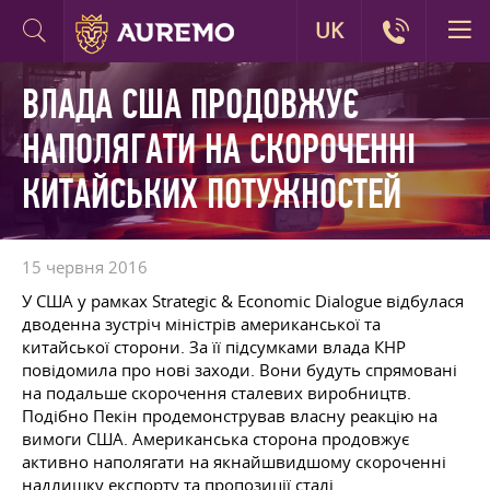
UK
ВЛАДА США ПРОДОВЖУЄ
НАПОЛЯГАТИ НА СКОРОЧЕННІ
КИТАЙСЬКИХ ПОТУЖНОСТЕЙ
15 червня 2016
У США у рамках Strategic & Economic Dialogue відбулася
дводенна зустріч міністрів американської та
китайської сторони. За її підсумками влада КНР
повідомила про нові заходи. Вони будуть спрямовані
на подальше скорочення сталевих виробництв.
Подібно Пекін продемонстрував власну реакцію на
вимоги США. Американська сторона продовжує
активно наполягати на якнайшвидшому скороченні
надлишку експорту та пропозиції сталі.