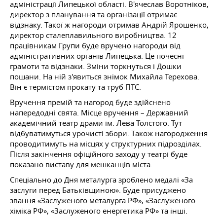
адміністрації Липецької області. В'ячеслав Воротніков,
директор з планування та організації отримає
відзнаку. Такої ж нагороди отримав Андрій Ярошенко,
директор сталеплавильного виробництва. 12
працівникам Групи буде вручено нагороди від
адміністративних органів Липецька. Це почесні
грамоти та відзнаки. Зміни торкнуться і Дошки
пошани. На ній з'явиться знімок Михайла Терехова.
Він є термістом прокату та труб ПТС.
Вручення премій та нагород буде здійснено
напередодні свята. Місце вручення – Державний
академічний театр драми ім. Лева Толстого. Тут
відбуватимуться урочисті збори. Також нагородження
проводитимуть на місцях у структурних підрозділах.
Після закінчення офіційного заходу у театрі буде
показано виставу для мешканців міста.
Спеціально до Дня металурга зроблено медалі «За
заслуги перед Батьківщиною». Буде присуджено
звання «Заслуженого металурга РФ», «Заслуженого
хіміка РФ», «Заслуженого енергетика РФ» та інші.