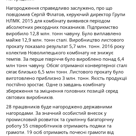
Нагородження справедливо заслужено, про що
повідомив Сергій Філатов, керуючий директор Групи
НЛМК. 2015 для комбінату виявився періодом
абсолютних рекордних показників. Підприємство
виробило 12,8 млн. тонн чавуну. Було виплавлено
майже 12,9 млн. тонн сталі. Виробництво листового
прокату показало результат 5,7 млн. тонн. 2016 року
колектив Новолипецького комбінату не знижує
темпів. За перше півріччя було вироблено понад 6,4
млн тонн чавуну. Обсяг отриманої конвертерної сталі
сягає близько 6,5 млн тонн. Листового прокату було
виготовлено приблизно 3 млн. тонн. Якість продукції
постійно зростає. Одне із завдань комбінату
збереження та зміцнення головних позицій серед
світових виробників.
28 працівників буде нагороджено державними
нагородами. За значний особистий внесок у
промисловий розвиток та сумлінну багаторічну
роботу 55 співробітників отримають подяки та
грамоти. 19 осіб отримають почесні грамоти від