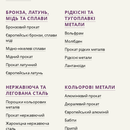
БРОНЗА, ЛАТУНЬ,
РІДКІСНІ ТА
МІДЬ ТА СПЛАВИ
ТУГОПЛАВКІ
МЕТАЛИ
Бронзовий прокат
Вольфрам
Європейські бронзи, сплави
міді
Молібден
Мідно-нікелеві сплави
Прокат рідких металів
Мідний прокат
Рідкісні метали
Прокат латунний
Лантаноїди
Європейська латунь
НЕРЖАВІЮЧА ТА
КОЛЬОРОВІ МЕТАЛИ
ЛЕГОВАНА СТАЛЬ
Алюмінієвий прокат
Порошки кольорових
Дюралевий прокат
металів
Європейський алюміній
Прокат нержавіючий
Бабіти
Жароміцна нержавіюча
Припій
сталь