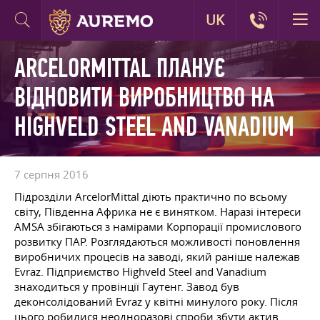
UK
ARCELORMITTAL ПЛАНУЄ
ВІДНОВИТИ ВИРОБНИЦТВО НА
HIGHVELD STEEL AND VANADIUM
7 серпня 2016
Підрозділи ArcelorMittal діють практично по всьому
світу, Південна Африка не є винятком. Наразі інтереси
AMSA збігаються з намірами Корпорації промислового
розвитку ПАР. Розглядаються можливості поновлення
виробничих процесів на заводі, який раніше належав
Evraz. Підприємство Highveld Steel and Vanadium
знаходиться у провінції Гаутенг. Завод був
деконсолідований Evraz у квітні минулого року. Після
цього робилися неодноразові спроби збути актив