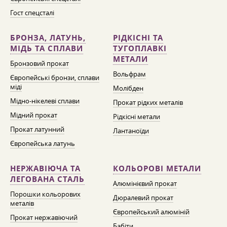
Гост спецсталі
БРОНЗА, ЛАТУНЬ,
РІДКІСНІ ТА
МІДЬ ТА СПЛАВИ
ТУГОПЛАВКІ
МЕТАЛИ
Бронзовий прокат
Вольфрам
Європейські бронзи, сплави
міді
Молібден
Мідно-нікелеві сплави
Прокат рідких металів
Мідний прокат
Рідкісні метали
Прокат латунний
Лантаноїди
Європейська латунь
НЕРЖАВІЮЧА ТА
КОЛЬОРОВІ МЕТАЛИ
ЛЕГОВАНА СТАЛЬ
Алюмінієвий прокат
Порошки кольорових
Дюралевий прокат
металів
Європейський алюміній
Прокат нержавіючий
Бабіти