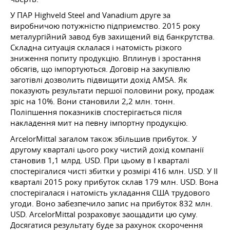
У ПАР Highveld Steel and Vanadium друге за
виробничою потужністю підприємство. 2015 року
металургійний завод був захищений від банкрутства.
Складна ситуація склалася і натомість різкого
зниження попиту продукцію. Вплинув і зростання
обсягів, що імпортуються. Договір на закупівлю
заготівлі дозволить підвищити дохід AMSA. Як
показують результати першої половини року, продаж
зріс на 10%. Вони становили 2,2 млн. тонн.
Поліпшення показників спостерігається після
накладення мит на певну імпортну продукцію.
ArcelorMittal загалом також збільшив прибуток. У
другому кварталі цього року чистий дохід компанії
становив 1,1 млрд. USD. При цьому в I кварталі
спостерігалися чисті збитки у розмірі 416 млн. USD. У II
кварталі 2015 року прибуток склав 179 млн. USD. Вона
спостерігалася і натомість укладання США трудового
угоди. Воно забезпечило запис на прибуток 832 млн.
USD. ArcelorMittal розраховує заощадити цю суму.
Досягатися результату буде за рахунок скорочення