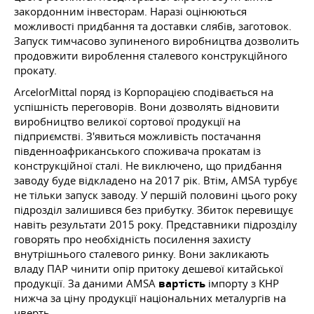
закордонним інвесторам. Наразі оцінюються
можливості придбання та доставки слябів, заготовок.
Запуск тимчасово зупиненого виробництва дозволить
продовжити вироблення сталевого конструкційного
прокату.
ArcelorMittal поряд із Корпорацією сподівається на
успішність переговорів. Вони дозволять відновити
виробництво великої сортової продукції на
підприємстві. З'явиться можливість постачання
південноафриканського споживача прокатам із
конструкційної сталі. Не виключено, що придбання
заводу буде відкладено на 2017 рік. Втім, AMSA турбує
не тільки запуск заводу. У першій половині цього року
підрозділ залишився без прибутку. Збиток перевищує
навіть результати 2015 року. Представники підрозділу
говорять про необхідність посилення захисту
внутрішнього сталевого ринку. Вони закликають
владу ПАР чинити опір притоку дешевої китайської
продукції. За даними AMSA
вартість
імпорту з КНР
нижча за ціну продукції національних металургів на
чверть.