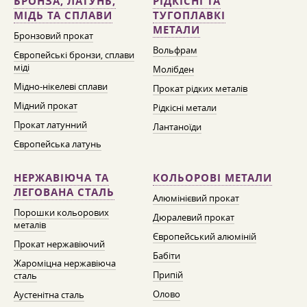
БРОНЗА, ЛАТУНЬ,
РІДКІСНІ ТА
МІДЬ ТА СПЛАВИ
ТУГОПЛАВКІ
МЕТАЛИ
Бронзовий прокат
Вольфрам
Європейські бронзи, сплави
міді
Молібден
Мідно-нікелеві сплави
Прокат рідких металів
Мідний прокат
Рідкісні метали
Прокат латунний
Лантаноїди
Європейська латунь
НЕРЖАВІЮЧА ТА
КОЛЬОРОВІ МЕТАЛИ
ЛЕГОВАНА СТАЛЬ
Алюмінієвий прокат
Порошки кольорових
Дюралевий прокат
металів
Європейський алюміній
Прокат нержавіючий
Бабіти
Жароміцна нержавіюча
Припій
сталь
Олово
Аустенітна сталь