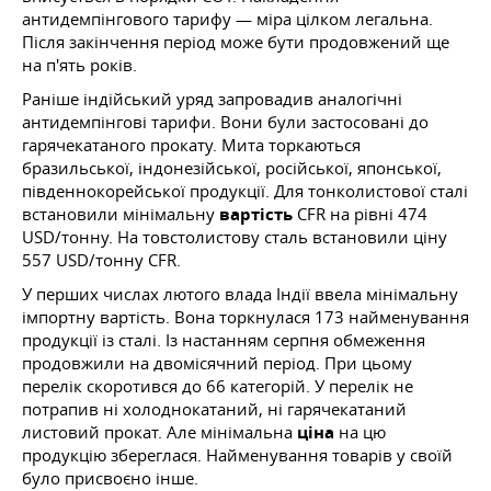
антидемпінгового тарифу — міра цілком легальна.
Після закінчення період може бути продовжений ще
на п'ять років.
Раніше індійський уряд запровадив аналогічні
антидемпінгові тарифи. Вони були застосовані до
гарячекатаного прокату. Мита торкаються
бразильської, індонезійської, російської, японської,
південнокорейської продукції. Для тонколистової сталі
встановили мінімальну
вартість
CFR на рівні 474
USD/тонну. На товстолистову сталь встановили ціну
557 USD/тонну CFR.
У перших числах лютого влада Індії ввела мінімальну
імпортну вартість. Вона торкнулася 173 найменування
продукції із сталі. Із настанням серпня обмеження
продовжили на двомісячний період. При цьому
перелік скоротився до 66 категорій. У перелік не
потрапив ні холоднокатаний, ні гарячекатаний
листовий прокат. Але мінімальна
ціна
на цю
продукцію збереглася. Найменування товарів у своїй
було присвоєно інше.