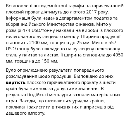
Встановлені антидемпінгові тарифи на гарячекатаний
плоский прокат діятимуть до лютого 2017 року.
Інформація була надана департаментом податків та
зборів індійського Міністерства фінансів. Мито у
розмірі 474 USD/тонну наклали на вироби із плоского
нелегованого вуглецевого металу. Ширина продукції
становить 2100 мм, товщина до 25 мм. Мито в 557
USD/тонну було накладено на вуглецеву нелеговану
сталь у плитах та листах. Її ширина становила до 4950
мм, товщина до 150 мм.
Було оприлюднено результати попереднього
розслідування щодо продукції. Відповідно до них
вартість
плоского гарячекатаного прокату з шести
країн була нижчою за допустиме значення. В
результаті індійські металурги зазнали матеріальних
втрат. Заходи, що вживаються урядом країни,
покликані захистити вітчизняних підприємців від
дешевого імпорту.