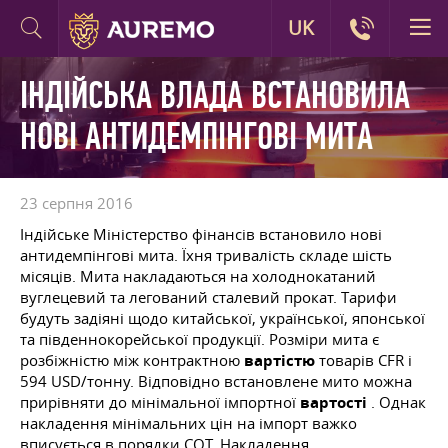
UK
ІНДІЙСЬКА ВЛАДА ВСТАНОВИЛА
НОВІ АНТИДЕМПІНГОВІ МИТА
23 серпня 2016
Індійське Міністерство фінансів встановило нові
антидемпінгові мита. Їхня тривалість складе шість
місяців. Мита накладаються на холоднокатаний
вуглецевий та легований сталевий прокат. Тарифи
будуть задіяні щодо китайської, української, японської
та південнокорейської продукції. Розміри мита є
розбіжністю між контрактною
вартістю
товарів CFR і
594 USD/тонну. Відповідно встановлене мито можна
прирівняти до мінімальної імпортної
вартості
. Однак
накладення мінімальних цін на імпорт важко
вписується в порядки СОТ. Накладення