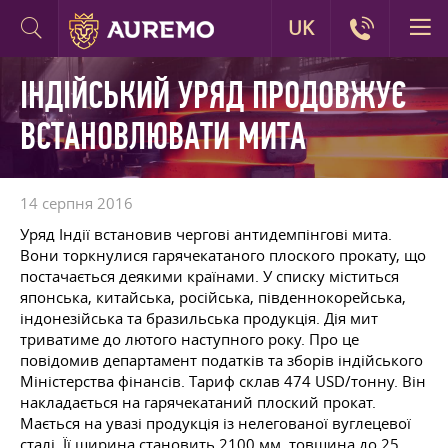
UK
ІНДІЙСЬКИЙ УРЯД ПРОДОВЖУЄ
ВСТАНОВЛЮВАТИ МИТА
14 серпня 2016
Уряд Індії встановив чергові антидемпінгові мита.
Вони торкнулися гарячекатаного плоского прокату, що
постачається деякими країнами. У списку міститься
японська, китайська, російська, південнокорейська,
індонезійська та бразильська продукція. Дія мит
триватиме до лютого наступного року. Про це
повідомив департамент податків та зборів індійського
Міністерства фінансів. Тариф склав 474 USD/тонну. Він
накладається на гарячекатаний плоский прокат.
Мається на увазі продукція із нелегованої вуглецевої
сталі. Її ширина становить 2100 мм, товщина до 25