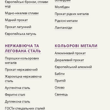
Вольфрам
Європейські бронзи, сплави
міді
Молібден
Мідно-нікелеві сплави
Прокат рідких металів
Мідний прокат
Рідкісні метали
Прокат латунний
Лантаноїди
Європейська латунь
НЕРЖАВІЮЧА ТА
КОЛЬОРОВІ МЕТАЛИ
ЛЕГОВАНА СТАЛЬ
Алюмінієвий прокат
Порошки кольорових
Дюралевий прокат
металів
Європейський алюміній
Прокат нержавіючий
Бабіти
Жароміцна нержавіюча
Припій
сталь
Олово
Аустенітна сталь
Свинець
Феритні сталі
Дуплексна сталь
ГОСТи спеціальних сталей