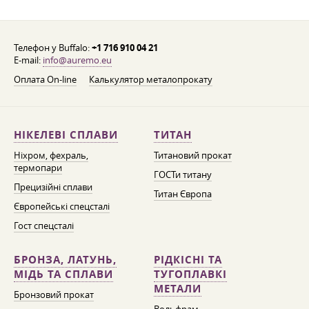
Телефон у Buffalo:
+1 716 910 04 21
E-mail:
info@auremo.eu
Оплата On-line
Калькулятор металопрокату
НІКЕЛЕВІ СПЛАВИ
ТИТАН
Ніхром, фехраль,
Титановий прокат
термопари
ГОСТи титану
Прецизійні сплави
Титан Європа
Європейські спецсталі
Гост спецсталі
БРОНЗА, ЛАТУНЬ,
РІДКІСНІ ТА
МІДЬ ТА СПЛАВИ
ТУГОПЛАВКІ
МЕТАЛИ
Бронзовий прокат