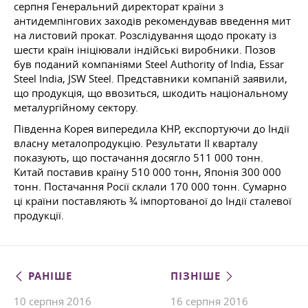
серпня Генеральний директорат країни з
антидемпінгових заходів рекомендував введення мит
на листовий прокат. Розслідування щодо прокату із
шести країн ініціювали індійські виробники. Позов
був поданий компаніями Steel Authority of India, Essar
Steel India, JSW Steel. Представники компаній заявили,
що продукція, що ввозиться, шкодить національному
металургійному сектору.
Південна Корея випередила КНР, експортуючи до Індії
власну металопродукцію. Результати II кварталу
показують, що постачання досягло 511 000 тонн.
Китай поставив країну 510 000 тонн, Японія 300 000
тонн. Постачання Росії склали 170 000 тонн. Сумарно
ці країни поставляють ¾ імпортованої до Індії сталевої
продукції.
РАНІШЕ
ПІЗНІШЕ
10 серпня 2016
16 серпня 2016