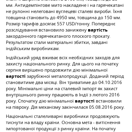
мм. Антидемпінгове мито накладене і на гарячекатані
не рулонні нелеговані вуглецеві сталеві вироби. Їхня
товщина становить до 4950 мм, товщина до 150 мм.
Розмір тарифів досягає 557 USD/тонну. Попереднє
розслідування встановило занижену
вартість
закордонного гарячекатаного плоского прокату.
Результатом стали матеріальні збитки, завдані
індійським виробникам.
Індійський уряд вживає всіх необхідних заходів для
захисту національного ринку. Для цього на початку
серпня вирішено продовжити дію мінімальної
вартості
зарубіжної металопродукції. Доданий період
становитиме два місяці. Він триватиме
до 04.10.2016
року. Мінімальні ціни на сталевий імпорт як захист
внутрішнього ринку працюють в Індії з лютого 2016
року. Спочатку дію мінімальної
вартості
встановили
на півроку. Дія механізму закінчилася
05.08.2016
року.
Національні сталеливарні виробники продовжують
тиснути на владу країни. Основна мета - витіснення
імпортованої продукції з ринку країни. На початку