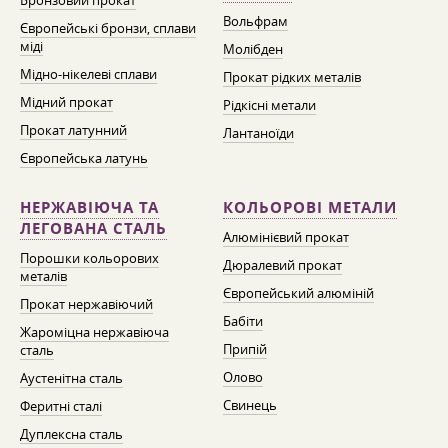
Бронзовий прокат
Вольфрам
Європейські бронзи, сплави
міді
Молібден
Мідно-нікелеві сплави
Прокат рідких металів
Мідний прокат
Рідкісні метали
Прокат латунний
Лантаноїди
Європейська латунь
НЕРЖАВІЮЧА ТА
КОЛЬОРОВІ МЕТАЛИ
ЛЕГОВАНА СТАЛЬ
Алюмінієвий прокат
Порошки кольорових
Дюралевий прокат
металів
Європейський алюміній
Прокат нержавіючий
Бабіти
Жароміцна нержавіюча
Припій
сталь
Олово
Аустенітна сталь
Свинець
Феритні сталі
Дуплексна сталь