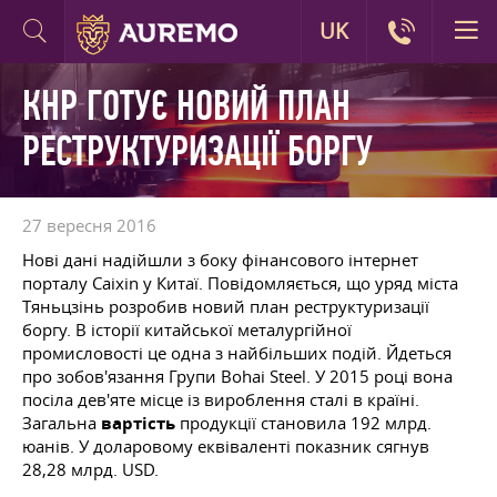
UK
КНР ГОТУЄ НОВИЙ ПЛАН
РЕСТРУКТУРИЗАЦІЇ БОРГУ
27 вересня 2016
Нові дані надійшли з боку фінансового інтернет
порталу Caixin у Китаї. Повідомляється, що уряд міста
Тяньцзінь розробив новий план реструктуризації
боргу. В історії китайської металургійної
промисловості це одна з найбільших подій. Йдеться
про зобов'язання Групи Bohai Steel. У 2015 році вона
посіла дев'яте місце із вироблення сталі в країні.
Загальна
вартість
продукції становила 192 млрд.
юанів. У доларовому еквіваленті показник сягнув
28,28 млрд. USD.