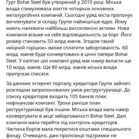
Гурт Bohai Steel був утворений у 2010 році. Міська
влада стимулювала злиття чотирьох основних
металургійних компаній. Сьогодні уряд міста пропонує
вичленувати зі складу Групи найміцніше ядро. Йому
мають належати найбільш високоякісні активи. Нова
компанія візьме на себе відповідальність за борг. Його
розмір становить 50 млрд юанів. Згодом такий
«міцний горішок» зможе сплатити заборгованість. 60
млрд. юанів буде конвертовано в цінні папери Bohai
Steel. У капітал цієї компанії уряд має намір вкласти ще
10 млрд. юанів. Ще 80 млрд. юанів міська влада
припускає списати.
За даними інтернет порталу, кредитори Групи зайняті
розглядом запропонованих умов реструктуризації. До
списку кредиторів входить 105 банків плюс
нефінансові компанії. Трохи раніше план
реструктуризації був іншим. Міська влада мала намір
конвертувати в акції заборгованості Bohai Steel. Далі
компанія мала перейти під контроль кредиторів.
Частина боргів мала покритися коштами спеціального
фонду. Очевидно, дані пропозиції підтримки не