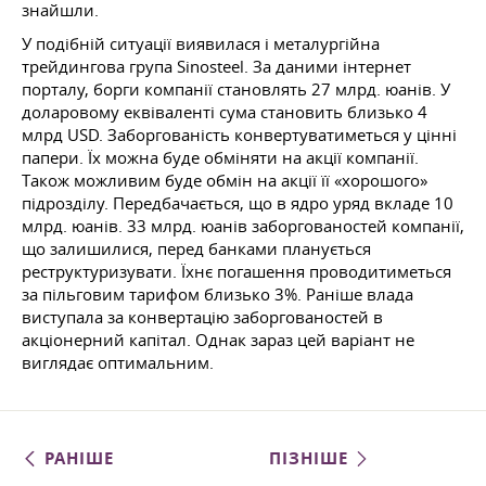
знайшли.
У подібній ситуації виявилася і металургійна
трейдингова група Sinosteel. За даними інтернет
порталу, борги компанії становлять 27 млрд. юанів. У
доларовому еквіваленті сума становить близько 4
млрд USD. Заборгованість конвертуватиметься у цінні
папери. Їх можна буде обміняти на акції компанії.
Також можливим буде обмін на акції її «хорошого»
підрозділу. Передбачається, що в ядро уряд вкладе 10
млрд. юанів. 33 млрд. юанів заборгованостей компанії,
що залишилися, перед банками планується
реструктуризувати. Їхнє погашення проводитиметься
за пільговим тарифом близько 3%. Раніше влада
виступала за конвертацію заборгованостей в
акціонерний капітал. Однак зараз цей варіант не
виглядає оптимальним.
РАНІШЕ
ПІЗНІШЕ