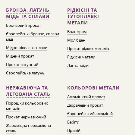
БРОНЗА, ЛАТУНЬ,
РІДКІСНІ ТА
МІДЬ ТА СПЛАВИ
ТУГОПЛАВКІ
МЕТАЛИ
Бронзовий прокат
Вольфрам
Європейські бронзи, сплави
міді
Молібден
Мідно-нікелеві сплави
Прокат рідких металів
Мідний прокат
Рідкісні метали
Прокат латунний
Лантаноїди
Європейська латунь
НЕРЖАВІЮЧА ТА
КОЛЬОРОВІ МЕТАЛИ
ЛЕГОВАНА СТАЛЬ
Алюмінієвий прокат
Порошки кольорових
Дюралевий прокат
металів
Європейський алюміній
Прокат нержавіючий
Бабіти
Жароміцна нержавіюча
Припій
сталь