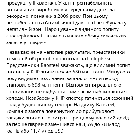
продукції у II кварталі. У квітні рентабельність
вітчизняних виробників у середньому досягла
рекордної позначки з 2009 року. При цьому
рентабельність п'ятимісячної давності перебувала у
негативній зоні. Нарощування видимого попиту
спостерігалося і натомість малого обсягу складських
запасів у І півріччі.
Незважаючи на непогані результати, представники
компаній обережні в прогнозах на II півріччя.
Представники Baosteel вважають, що видимий попит
на сталь у КНР знизиться до 680 млн тонн. Минулого
року видиме споживання за аналогічний період
становило 698 млн тонн. Відновлення реального
споживання не відбулося. Тим часом наближаються
холоди. Незабаром у КНР спостерігатиметься сезонний
спад у будівельному секторі. На думку Baosteel,
компанія змогла повернутися до прибутковості
завдяки зниженню витрат. При цьому валовий дохід
за перше півріччя зменшився на 3,5% до 78 млрд
юанів або 11,7 млрд USD.