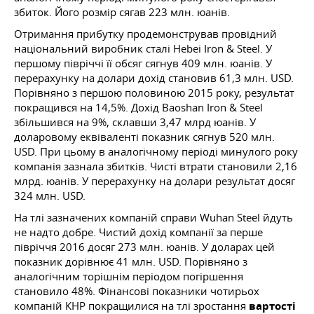
збиток. Його розмір сягав 223 млн. юанів.
Отримання прибутку продемонстрував провідний
національний виробник сталі Hebei Iron & Steel. У
першому півріччі її обсяг сягнув 409 млн. юанів. У
перерахунку на долари дохід становив 61,3 млн. USD.
Порівняно з першою половиною 2015 року, результат
покращився на 14,5%. Дохід Baoshan Iron & Steel
збільшився на 9%, склавши 3,47 млрд юанів. У
доларовому еквіваленті показник сягнув 520 млн.
USD. При цьому в аналогічному періоді минулого року
компанія зазнала збитків. Чисті втрати становили 2,16
млрд. юанів. У перерахунку на долари результат досяг
324 млн. USD.
На тлі зазначених компаній справи Wuhan Steel йдуть
не надто добре. Чистий дохід компанії за перше
півріччя 2016 досяг 273 млн. юанів. У доларах цей
показник дорівнює 41 млн. USD. Порівняно з
аналогічним торішнім періодом погіршення
становило 48%. Фінансові показники чотирьох
компаній КНР покращилися на тлі зростання
вартості