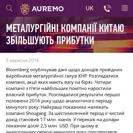
UK
МЕТАЛУРГІЙНІ КОМПАНІЇ КИТАЮ
ЗБІЛЬШУЮТЬ ПРИБУТКИ
5 вересня 2016
Bloomberg опублікував дані щодо доходів провідних
виробників металургійної галузі КНР. Розглядалися
компанії, акції яких мають вагу на біржі. Чотири
компанії з п'яти найбільших помітно наростили
власний прибуток. Розглядалися результати першої
половини 2016 року щодо аналогічного періоду
минулого року. Найкращі показники належать
компанії Shougang. За шестимісячний період її чистий
дохід становив 17 млн. юанів. У переказі на долари
показник досяг 2,5 млн. USD. При цьому в
аналогічному періоді минулого року спостерігався