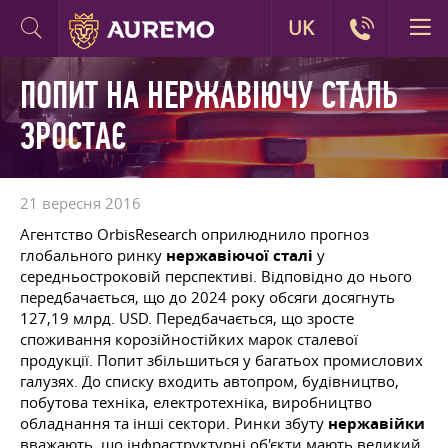
UK
ПОПИТ НА НЕРЖАВІЮЧУ СТАЛЬ
ЗРОСТАЄ
21 вересня 2016
Агентство OrbisResearch оприлюднило прогноз
глобального ринку
нержавіючої сталі
у
середньостроковій перспективі. Відповідно до нього
передбачається, що до 2024 року обсяги досягнуть
127,19 млрд. USD. Передбачається, що зросте
споживання корозійностійких марок сталевої
продукції. Попит збільшиться у багатьох промислових
галузях. До списку входить автопром, будівництво,
побутова техніка, електротехніка, виробництво
обладнання та інші сектори. Ринки збуту
нержавійки
вважають, що інфраструктурні об'єкти мають великий