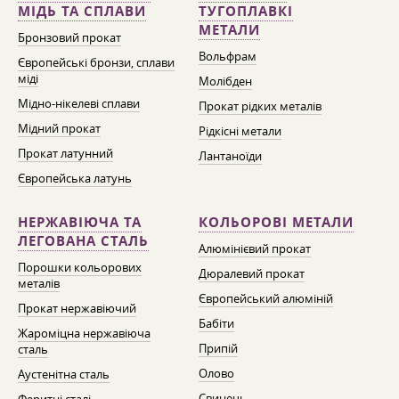
МІДЬ ТА СПЛАВИ
ТУГОПЛАВКІ
МЕТАЛИ
Бронзовий прокат
Вольфрам
Європейські бронзи, сплави
міді
Молібден
Мідно-нікелеві сплави
Прокат рідких металів
Мідний прокат
Рідкісні метали
Прокат латунний
Лантаноїди
Європейська латунь
НЕРЖАВІЮЧА ТА
КОЛЬОРОВІ МЕТАЛИ
ЛЕГОВАНА СТАЛЬ
Алюмінієвий прокат
Порошки кольорових
Дюралевий прокат
металів
Європейський алюміній
Прокат нержавіючий
Бабіти
Жароміцна нержавіюча
Припій
сталь
Олово
Аустенітна сталь
Свинець