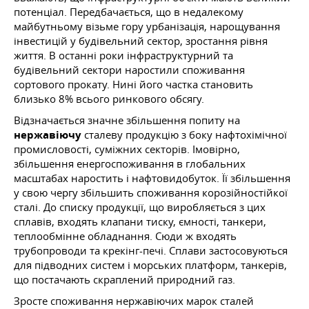
потенціал. Передбачається, що в недалекому
майбутньому візьме гору урбанізація, нарощування
інвестицій у будівельний сектор, зростання рівня
життя. В останні роки інфраструктурний та
будівельний сектори наростили споживання
сортового прокату. Нині його частка становить
близько 8% всього ринкового обсягу.
Відзначається значне збільшення попиту на
нержавіючу
сталеву продукцію з боку нафтохімічної
промисловості, суміжних секторів. Імовірно,
збільшення енергоспоживання в глобальних
масштабах наростить і нафтовидобуток. Її збільшення
у свою чергу збільшить споживання корозійностійкої
сталі. До списку продукції, що виробляється з цих
сплавів, входять клапани тиску, ємності, танкери,
теплообмінне обладнання. Сюди ж входять
трубопроводи та крекінг-печі. Сплави застосовуються
для підводних систем і морських платформ, танкерів,
що постачають скраплений природний газ.
Зросте споживання нержавіючих марок сталей