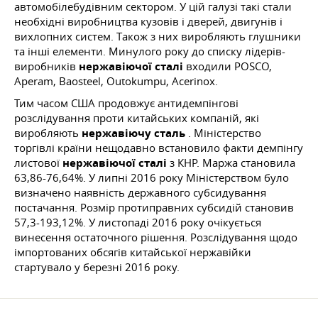
автомобілебудівним сектором. У цій галузі такі стали
необхідні виробництва кузовів і дверей, двигунів і
вихлопних систем. Також з них виробляють глушники
та інші елементи. Минулого року до списку лідерів-
виробників
нержавіючої сталі
входили POSCO,
Aperam, Baosteel, Outokumpu, Acerinox.
Тим часом США продовжує антидемпінгові
розслідування проти китайських компаній, які
виробляють
нержавіючу сталь
. Міністерство
торгівлі країни нещодавно встановило факти демпінгу
листової
нержавіючої сталі
з КНР. Маржа становила
63,86-76,64%. У липні 2016 року Міністерством було
визначено наявність державного субсидування
постачання. Розмір протиправних субсидій становив
57,3-193,12%. У листопаді 2016 року очікується
винесення остаточного рішення. Розслідування щодо
імпортованих обсягів китайської нержавійки
стартувало у березні 2016 року.