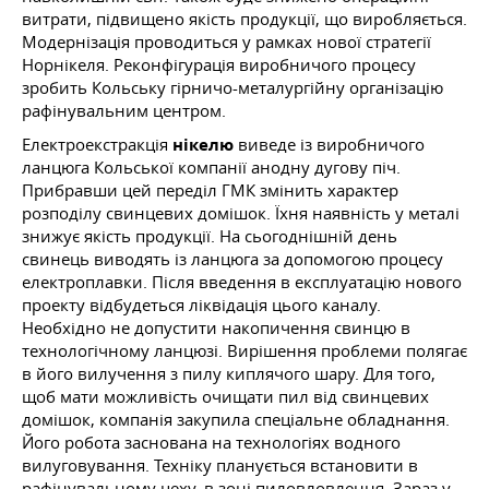
витрати, підвищено якість продукції, що виробляється.
Модернізація проводиться у рамках нової стратегії
Норнікеля. Реконфігурація виробничого процесу
зробить Кольську гірничо-металургійну організацію
рафінувальним центром.
Електроекстракція
нікелю
виведе із виробничого
ланцюга Кольської компанії анодну дугову піч.
Прибравши цей переділ ГМК змінить характер
розподілу свинцевих домішок. Їхня наявність у металі
знижує якість продукції. На сьогоднішній день
свинець виводять із ланцюга за допомогою процесу
електроплавки. Після введення в експлуатацію нового
проекту відбудеться ліквідація цього каналу.
Необхідно не допустити накопичення свинцю в
технологічному ланцюзі. Вирішення проблеми полягає
в його вилучення з пилу киплячого шару. Для того,
щоб мати можливість очищати пил від свинцевих
домішок, компанія закупила спеціальне обладнання.
Його робота заснована на технологіях водного
вилуговування. Техніку планується встановити в
рафінувальному цеху, в зоні пиловловлення. Зараз у