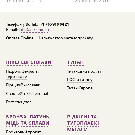
16 жовтня 2016
20 жовтня 2016
Телефон у Buffalo:
+1 716 910 04 21
E-mail:
info@auremo.eu
Оплата On-line
Калькулятор металопрокату
НІКЕЛЕВІ СПЛАВИ
ТИТАН
Ніхром, фехраль,
Титановий прокат
термопари
ГОСТи титану
Прецизійні сплави
Титан Європа
Європейські спецсталі
Гост спецсталі
БРОНЗА, ЛАТУНЬ,
РІДКІСНІ ТА
МІДЬ ТА СПЛАВИ
ТУГОПЛАВКІ
МЕТАЛИ
Бронзовий прокат