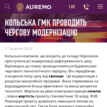
UK
КОЛЬСЬКА ГМК ПРОВОДИТЬ
ЧЕРГОВУ МОДЕРНІЗАЦІЮ
17 жовтня 2016
Кольська компанія, що входить до складу Норнікеля,
приступила до модернізації рафінувального цеху.
Відповідно до плану проводитиметься будівництво
чергового технологічного переділу. Він передбачає
очищення пилу цеху від
свинцю
. Ця модернізація є
розділом масштабної програми. Вона спрямована на
впровадження більш ефективної та менш витратної
технології. Мається на увазі електроекстракція
нікелю
, повна
вартість
проекту становитиме 18 млрд. RUB.
Реалізація проекту дозволить зменшити вплив на
навколишній світ. Також буде знижено операційні