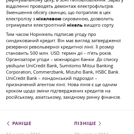
відділенні проводять демонтаж електрофільтрів.
Зменшення обсягу свинцю, що потрапляє в цех
електролізу з
нікелевою
сировиною, дозволить
отримувати електролітний
нікель
вищого сорту.
Тим часом Норнікель підписав угоду про
синдикований кредит. Він має вигляд затвердженої
резервної револьверної кредитної лінії. Її розмір
становить 500 млн. USD. термін дії – п'ять років.
Організатори угоди – міжнародні банки. До списку
увійшли UniCredit Bank, Sumitomo Mitsui Banking
Corporation, Commerzbank, Mizuho Bank, HSBC Bank.
UniCredit Bank – лондонський підрозділ –
призначений агентом лінії. Нова лінія є ще одним
кроком щодо зміни підтверджених кредитів на
російському, азіатському, західному ринку фінансів.
РАНІШЕ
ПІЗНІШЕ