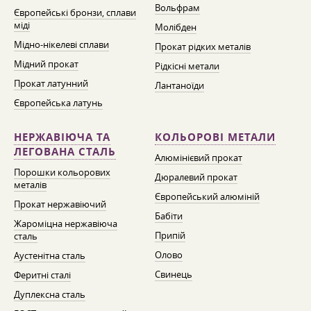
Вольфрам
Європейські бронзи, сплави
міді
Молібден
Мідно-нікелеві сплави
Прокат рідких металів
Мідний прокат
Рідкісні метали
Прокат латунний
Лантаноїди
Європейська латунь
НЕРЖАВІЮЧА ТА
КОЛЬОРОВІ МЕТАЛИ
ЛЕГОВАНА СТАЛЬ
Алюмінієвий прокат
Порошки кольорових
Дюралевий прокат
металів
Європейський алюміній
Прокат нержавіючий
Бабіти
Жароміцна нержавіюча
Припій
сталь
Олово
Аустенітна сталь
Свинець
Феритні сталі
Дуплексна сталь