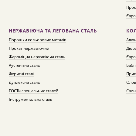
Прок
Євро
НЕРЖАВІЮЧА ТА ЛЕГОВАНА СТАЛЬ
КО
Порошки кольорових металів
Алюм
Прокат нержавіючий
Дюра
Жароміцна нержавіюча сталь
Євро
Аустенітна сталь
Бабі
Феритні сталі
Прип
Дуплексна сталь
Олов
ГОСТи спеціальних сталей
Свин
Інструментальна сталь