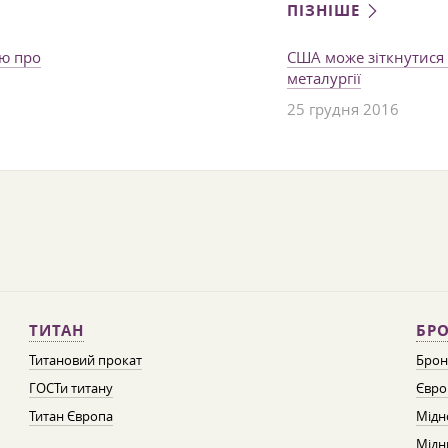
ПІЗНІШЕ
дю про
США може зіткнутися 
металургії
25 грудня 2016
ТИТАН
БРО
Титановий прокат
Брон
ГОСТи титану
Євро
Титан Європа
Мідн
Мідн