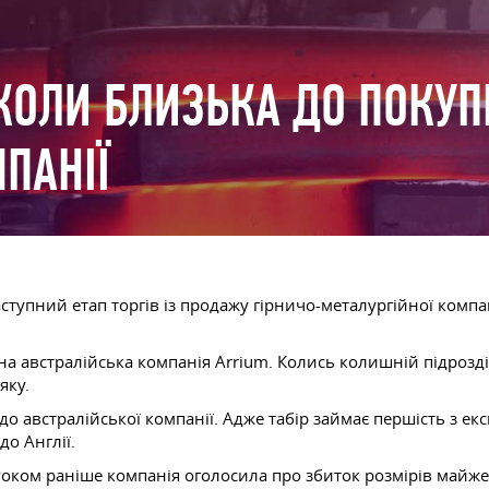
ІКОЛИ БЛИЗЬКА ДО ПОКУП
ПАНІЇ
тупний етап торгів із продажу гірничо-металургійної компан
а австралійська компанія Arrium. Колись колишній підрозділ
яку.
 австралійської компанії. Адже табір займає першість з екс
до Англії.
 Роком раніше компанія оголосила про збиток розмірів майже