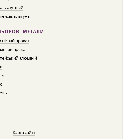
ат латунний
пейська латунь
ЛЬОРОВІ МЕТАЛИ
інієвий прокат
левий прокат
пейський алюміній
ти
ій
о
ець
Карта сайту