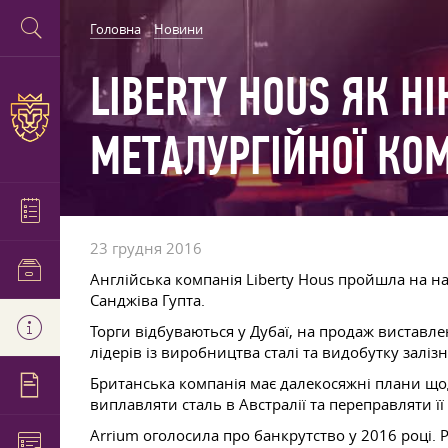
Головна
Новини
LIBERTY HOUS ЯК Н
МЕТАЛУРГІЙНОЇ КОМ
23 грудня 2016
Англійська компанія Liberty Hous пройшла на нас
Санджіва Гупта.
Торги відбуваються у Дубаї, на продаж виставлен
лідерів із виробництва сталі та видобутку залізн
Британська компанія має далекосяжні плани щодо
виплавляти сталь в Австралії та переправляти її 
Arrium оголосила про банкрутство у 2016 році.