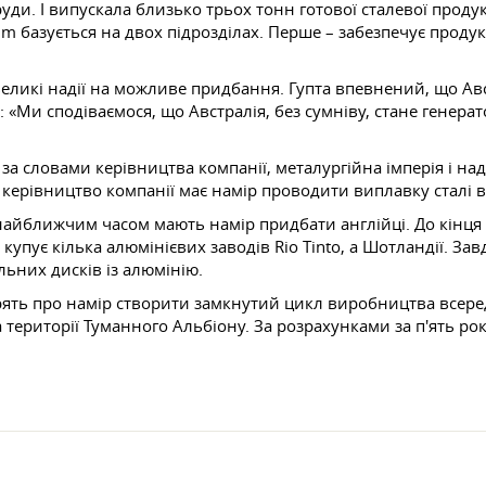
уди. І випускала близько трьох тонн готової сталевої прод
um базується на двох підрозділах. Перше – забезпечує продук
великі надії на можливе придбання. Гупта впевнений, що Ав
: «Ми сподіваємося, що Австралія, без сумніву, стане генерат
І, за словами керівництва компанії, металургійна імперія і н
 керівництво компанії має намір проводити виплавку сталі в
 найближчим часом мають намір придбати англійці. До кінця 
 купує кілька алюмінієвих заводів Rio Tinto, а Шотландії. З
них дисків із алюмінію.
ять про намір створити замкнутий цикл виробництва всереди
риторії Туманного Альбіону. За розрахунками за п'ять рок