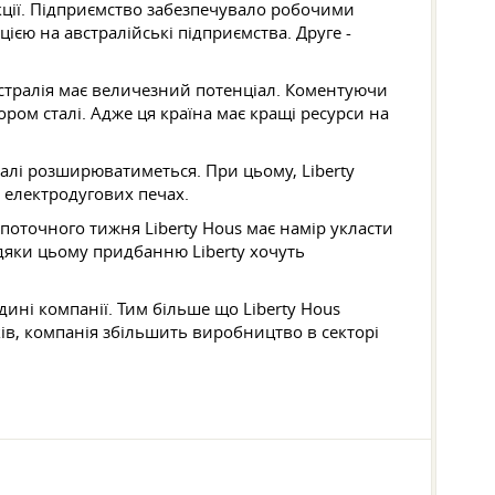
укції. Підприємство забезпечувало робочими
цією на австралійські підприємства. Друге -
стралія має величезний потенціал. Коментуючи
ором сталі. Адже ця країна має кращі ресурси на
адалі розширюватиметься. При цьому, Liberty
 електродугових печах.
поточного тижня Liberty Hous має намір укласти
авдяки цьому придбанню Liberty хочуть
ні компанії. Тим більше що Liberty Hous
ів, компанія збільшить виробництво в секторі