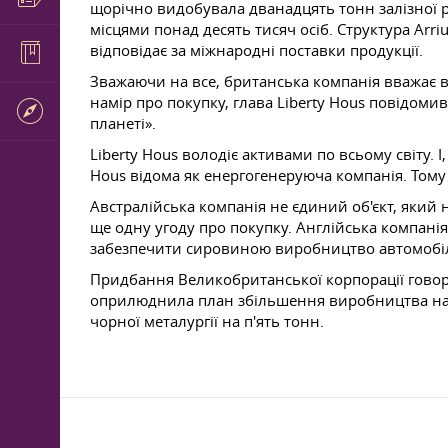
щорічно видобувала дванадцять тонн залізної р
місцями понад десять тисяч осіб. Структура Arri
відповідає за міжнародні поставки продукції.
Зважаючи на все, британська компанія вважає 
намір про покупку, глава Liberty Hous повідомив
планеті».
Liberty Hous володіє активами по всьому світу. 
Hous відома як енергогенеруюча компанія. Тому
Австралійська компанія не єдиний об'єкт, який
ще одну угоду про покупку. Англійська компанія
забезпечити сировиною виробництво автомобіль
Придбання Великобританської корпорації говор
оприлюднила план збільшення виробництва на те
чорної металургії на п'ять тонн.