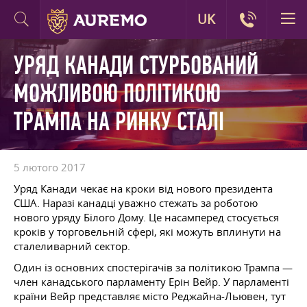
UK
УРЯД КАНАДИ СТУРБОВАНИЙ
МОЖЛИВОЮ ПОЛІТИКОЮ
ТРАМПА НА РИНКУ СТАЛІ
5 лютого 2017
Уряд Канади чекає на кроки від нового президента
США. Наразі канадці уважно стежать за роботою
нового уряду Білого Дому. Це насамперед стосується
кроків у торговельній сфері, які можуть вплинути на
сталеливарний сектор.
Один із основних спостерігачів за політикою Трампа —
член канадського парламенту Ерін Вейр. У парламенті
країни Вейр представляє місто Реджайна-Льювен, тут