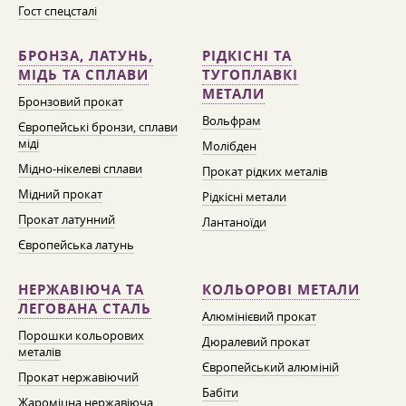
Гост спецсталі
БРОНЗА, ЛАТУНЬ,
РІДКІСНІ ТА
МІДЬ ТА СПЛАВИ
ТУГОПЛАВКІ
МЕТАЛИ
Бронзовий прокат
Вольфрам
Європейські бронзи, сплави
міді
Молібден
Мідно-нікелеві сплави
Прокат рідких металів
Мідний прокат
Рідкісні метали
Прокат латунний
Лантаноїди
Європейська латунь
НЕРЖАВІЮЧА ТА
КОЛЬОРОВІ МЕТАЛИ
ЛЕГОВАНА СТАЛЬ
Алюмінієвий прокат
Порошки кольорових
Дюралевий прокат
металів
Європейський алюміній
Прокат нержавіючий
Бабіти
Жароміцна нержавіюча