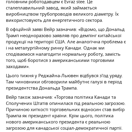
головним роботодавцем є Evraz stee. Це
сталеплавильний завод, який займається
виробництвом трубопроводів великого діаметру. Їх
використовують для енергетичного сектора.
В офіційній заяві Вейр зазначив: «Відомо, що Дональд
Трамп неодноразово заявляв про демпінг китайської
продукції на території США. Але аналогічна проблема є
і на металургійному ринку Канади. Однак ми
сподіваємося налагодити нормальну роботу, замість
того, щоб боротися з американськими торговими
заходами».
Цього тижня у Реджайна-Льювен відбувся з'їзд уряду.
Там чиновники обговорили майбутнє галузі в період
президентства Дональда Трампа.
Вейр також зазначив: «Торгова політика Канади та
Сполучених Штатів опинилася під реальною загрозою.
Причиною хиткості торговельних відносин став вибір
Трампа як президент країни. Крім цього, політика
нового американського президента є реальною
загрозою для канадської соціал-демократичної партії.