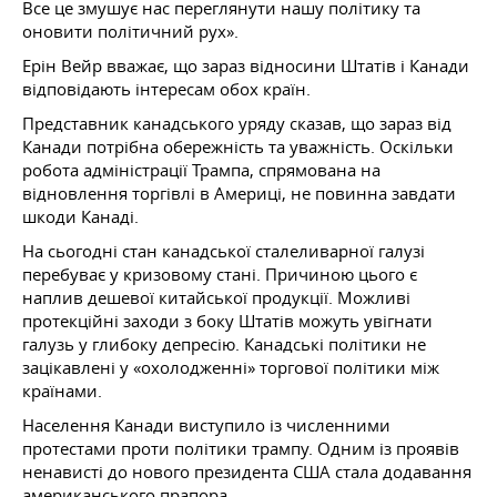
Все це змушує нас переглянути нашу політику та
оновити політичний рух».
Ерін Вейр вважає, що зараз відносини Штатів і Канади
відповідають інтересам обох країн.
Представник канадського уряду сказав, що зараз від
Канади потрібна обережність та уважність. Оскільки
робота адміністрації Трампа, спрямована на
відновлення торгівлі в Америці, не повинна завдати
шкоди Канаді.
На сьогодні стан канадської сталеливарної галузі
перебуває у кризовому стані. Причиною цього є
наплив дешевої китайської продукції. Можливі
протекційні заходи з боку Штатів можуть увігнати
галузь у глибоку депресію. Канадські політики не
зацікавлені у «охолодженні» торгової політики між
країнами.
Населення Канади виступило із численними
протестами проти політики трампу. Одним із проявів
ненависті до нового президента США стала додавання
американського прапора.