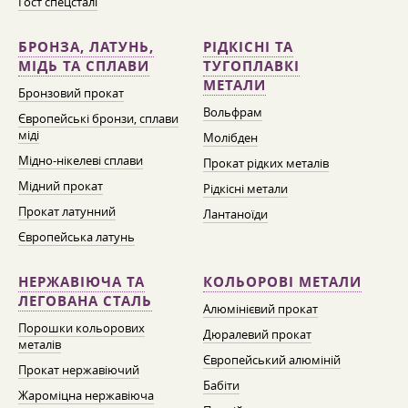
Гост спецсталі
БРОНЗА, ЛАТУНЬ,
РІДКІСНІ ТА
МІДЬ ТА СПЛАВИ
ТУГОПЛАВКІ
МЕТАЛИ
Бронзовий прокат
Вольфрам
Європейські бронзи, сплави
міді
Молібден
Мідно-нікелеві сплави
Прокат рідких металів
Мідний прокат
Рідкісні метали
Прокат латунний
Лантаноїди
Європейська латунь
НЕРЖАВІЮЧА ТА
КОЛЬОРОВІ МЕТАЛИ
ЛЕГОВАНА СТАЛЬ
Алюмінієвий прокат
Порошки кольорових
Дюралевий прокат
металів
Європейський алюміній
Прокат нержавіючий
Бабіти
Жароміцна нержавіюча