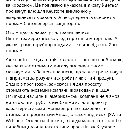
за кордоном. Це пов'язано з указом, в якому йдеться
про закупівлю для Keystone виключно у
американських заводів. А це суперечить основним
нормам Світової організації торгівлі.
Окрім цього, наразі у силі залишається
Північноамериканська угода про вільну торгівлю. А
укази Трампа трубопроводами не відповідають його
нормам.
Але навіть не ця агенція вважає основною проблемою,
яка заважає отримати вигоду американським
металургам. У Reuters впевнені, що за час кризи галузі
підприємства розучилися робити якісний продукт.
Згідно з прогнозом, замовлення для проекту
отримають іноземні компанії із заводами в США.
Оскільки найбільші американські компанії не в змозі
виготовляти труби, з необхідними для проекту
характеристиками. Найімовірніше, замовлення
отримають російський Євраз, а також індійські JSW та
Welspun. Оскільки тільки ці заводи мають технологію
виробництва для такого типу проектів, як Keystone.