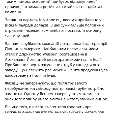
Таким чином, основний прибуток від закупленої
продукції отримали російські, китайські та індійські
компанії.
Загальна вартість Keystone оцінюється приблизно у
вісім мільярдів доларів. З цієї суми більше половини
отримали іноземні компанії, які поставили основну
частину труб.
Заводи зарубіжних компаній розташовані на території
Північної Америки. Найбільшим постачальником
стало підприємство Welspun, розташоване в
Артканзасі. Його штаб-квартира знаходиться в Індії.
Приблизно чверть закуплених труб у канадського
заводу, що належить російським. Решта продукції була
імпортована з Італії та Індії.
Фахівці не заперечують, що після тривалого
перебування на свіжому повітрі деякі труби потрібно
замінити. Однак у Reuters заперечують можливість
значного впливу цього факту на металургійний ринок.
Більше того, в інтернет-агентстві говорять про
можливі фінансові втрати американських металургів