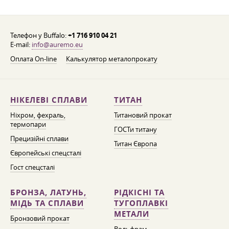
Телефон у Buffalo:
+1 716 910 04 21
E-mail:
info@auremo.eu
Оплата On-line
Калькулятор металопрокату
НІКЕЛЕВІ СПЛАВИ
ТИТАН
Ніхром, фехраль,
Титановий прокат
термопари
ГОСТи титану
Прецизійні сплави
Титан Європа
Європейські спецсталі
Гост спецсталі
БРОНЗА, ЛАТУНЬ,
РІДКІСНІ ТА
МІДЬ ТА СПЛАВИ
ТУГОПЛАВКІ
МЕТАЛИ
Бронзовий прокат