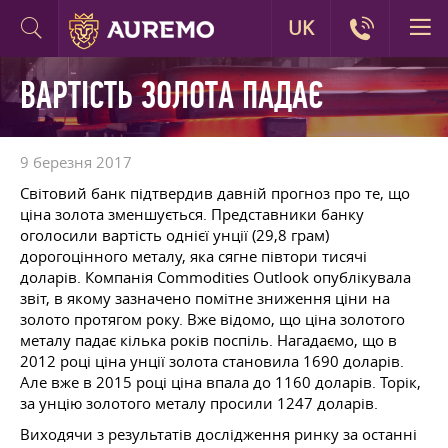
UK
ВАРТІСТЬ ЗОЛОТА ПАДАЄ
9 березня 2017
Світовий банк підтвердив давній прогноз про те, що
ціна золота зменшується. Представники банку
оголосили вартість однієї унції (29,8 грам)
дорогоцінного металу, яка сягне півтори тисячі
доларів. Компанія Commodities Outlook опублікувала
звіт, в якому зазначено помітне зниження ціни на
золото протягом року. Вже відомо, що ціна золотого
металу падає кілька років поспіль. Нагадаємо, що в
2012 році ціна унції золота становила 1690 доларів.
Але вже в 2015 році ціна впала до 1160 доларів. Торік,
за унцію золотого металу просили 1247 доларів.
Виходячи з результатів дослідження ринку за останні