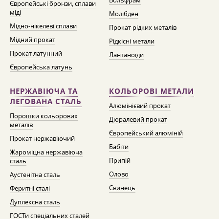
Вольфрам
Європейські бронзи, сплави
міді
Молібден
Мідно-нікелеві сплави
Прокат рідких металів
Мідний прокат
Рідкісні метали
Прокат латунний
Лантаноїди
Європейська латунь
НЕРЖАВІЮЧА ТА
КОЛЬОРОВІ МЕТАЛИ
ЛЕГОВАНА СТАЛЬ
Алюмінієвий прокат
Порошки кольорових
Дюралевий прокат
металів
Європейський алюміній
Прокат нержавіючий
Бабіти
Жароміцна нержавіюча
Припій
сталь
Олово
Аустенітна сталь
Свинець
Феритні сталі
Дуплексна сталь
ГОСТи спеціальних сталей