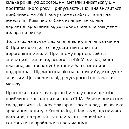
кілька років, усі дорогоцінні метали знизяться у ціні
протягом цього року. Припускають, що ціна знизиться
приблизно на 7%. Цьому стане слабкий попит на
інвестиції. Крім цього, банк виділяє ще кілька
варіантів: зростання відсоткових ставок та зміцнення
долара на ринку.
Золото ж, на думку фахівців, впаде у ціні відсотків на
8. Причиною цього є недостатній попит на
дорогоцінні метали. При цьому вартість срібла
знизиться незначно, всього на 4%. У той час, коли
платина, як стверджує Світовий банк, можливо
подорожчає. Підвищення цін на платину буде не дуже
значним. Це залежить від регулярності постачання
металу.
Прогнози зниження вартості металу вагоміше, ніж
приблизне зростання відсотків США. Ризики зниження
складаються з кількох факторів. Насамперед, це велике
зростання попиту в Китаї та Індії. Так само, що немало
важливо, на зростання впливають геополітичні
конфлікти та проблеми з постачанням.