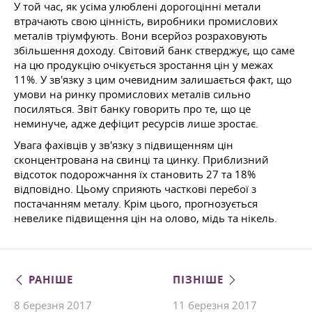
У той час, як усіма улюблені дорогоцінні метали
втрачають свою цінність, виробники промислових
металів тріумфують. Вони всерйоз розраховують
збільшення доходу. Світовий банк стверджує, що саме
на цю продукцію очікується зростання цін у межах
11%. У зв'язку з цим очевидним залишається факт, що
умови на ринку промислових металів сильно
посиляться. Звіт банку говорить про те, що це
неминуче, адже дефіцит ресурсів лише зростає.
Увага фахівців у зв'язку з підвищенням цін
сконцентрована на свинці та цинку. Приблизний
відсоток подорожчання їх становить 27 та 18%
відповідно. Цьому сприяють часткові перебої з
постачанням металу. Крім цього, прогнозується
невелике підвищення цін на олово, мідь та нікель.
РАНІШЕ
ПІЗНІШЕ
8 березня 2017
11 березня 2017