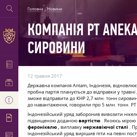
Головна
Новини
КОМПАНІЯ PT ANEKA
СИРОВИНИ
12 травня 2017
Державна компанія Antam, Індонезія, відновлю
пробна партія планується до відправки у травні 
зможе відправити до КНР 2,7 млн. тонн сировини
до навантаження, говорили про 5 млн. тонн. PT 
Індонезійський уряд заборонив вивозити нікел
підвищеною доданою
вартістю
. Якоюсь мірою
феронікелю
, виплавку
нержавіючої сталі
. П
індонезійський уряд вирішив піти на певні пост