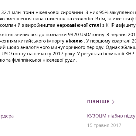
 32,1 млн. тонн нікельової сировини. З них 95% закупленої п
ю зменшення навантаження на екологію. Втім, зниження філ
у компаній з виробництва
нержавіючої сталі
з КНР дефіциту
квітня знизилася до позначки 9320 USD/тонну. З червня 201
иженням китайського імпорту
нікелю
. У першому кварталі 2
ий щодо аналогічного минулорічного періоду. Однак збільш
USD/тонну на початку 2017 року. У результаті компанії КНР
 та філіппінської нікелевої руди.
ПІЗНІШЕ
ярдера
КУЗОЦМ підбив підсу
15 травня 2017