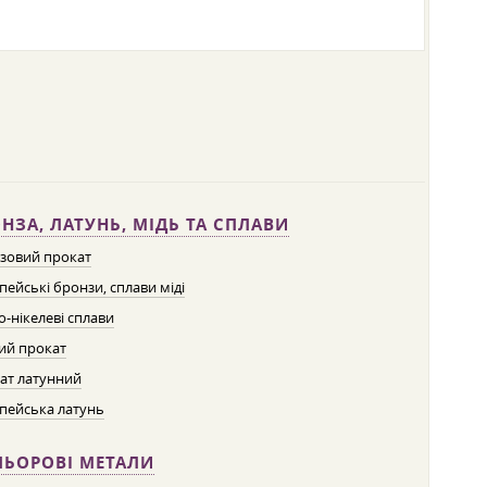
НЗА, ЛАТУНЬ, МІДЬ ТА СПЛАВИ
зовий прокат
пейські бронзи, сплави міді
о-нікелеві сплави
ий прокат
ат латунний
пейська латунь
ЛЬОРОВІ МЕТАЛИ