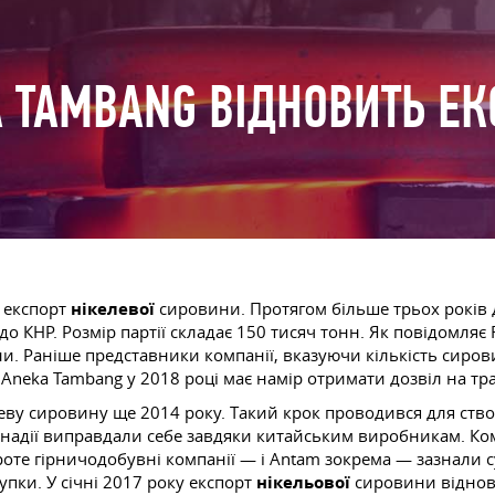
 TAMBANG ВІДНОВИТЬ ЕК
є експорт
нікелевої
сировини. Протягом більше трьох років 
до КНР. Розмір партії складає 150 тисяч тонн. Як повідомляє
. Раніше представники компанії, вказуючи кількість сирови
Aneka Tambang у 2018 році має намір отримати дозвіл на тр
еву сировину ще 2014 року. Такий крок проводився для ство
 надії виправдали себе завдяки китайським виробникам. Ко
роте гірничодобувні компанії — і Antam зокрема — зазнали с
упки. У січні 2017 року експорт
нікельової
сировини віднови