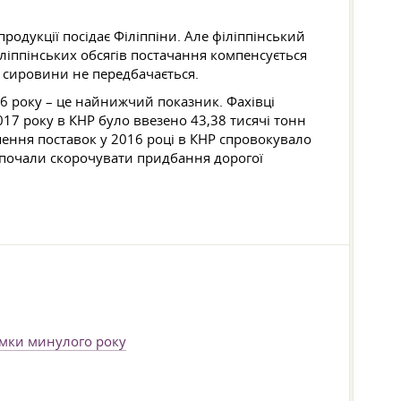
родукції посідає Філіппіни. Але філіппінський
іппінських обсягів постачання компенсується
 сировини не передбачається.
6 року – це найнижчий показник. Фахівці
017 року в КНР було ввезено 43,38 тисячі тонн
ення поставок у 2016 році в КНР спровокувало
 почали скорочувати придбання дорогої
мки минулого року