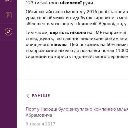
123 тисячі тонн
нікелевої
руди.
Обсяг китайського імпорту у 2016 році становив
уряд хоче обмежити видобуток сировини з мето
збільшенням експорту з Індонезії. Відповідно, 
Тим часом,
вартість нікелю
на LME наприкінці 
стверджують, що падіння викликане різким зн
очищеного
нікелю
. Цей показник на 60% нижч
подорожчання нікелю до позначки понад 11000 
сировини на користь індонезійського феронікелю
РАНІШЕ
Порт у Находці було викуплено компанією міль
Абрамовича
9 травня 2017