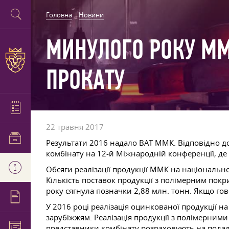
Головна
Новини
МИНУЛОГО РОКУ ММ
ПРОКАТУ
22 травня 2017
Результати 2016 надало ВАТ ММК. Відповідно до
комбінату на 12-й Міжнародній конференції, д
Обсяги реалізації продукції ММК на національ
Кількість поставок продукції з полімерним пок
року сягнула позначки 2,88 млн. тонн. Якщо го
У 2016 році реалізація оцинкованої продукції 
зарубіжжям. Реалізація продукції з полімерним
представники комбінату розраховують на подаль