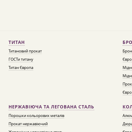
ТИТАН
БРО
Титановий прокат
Брон
ГОСТи титану
Євро
Титан Європа
Мідн
Мідн
Прок
Євро
НЕРЖАВІЮЧА ТА ЛЕГОВАНА СТАЛЬ
КО
Порошки кольорових металів
Алюм
Прокат нержавіючий
Дюра