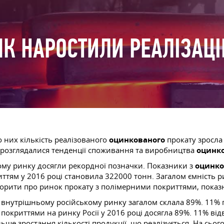
К НАРОСТИЛИ РЕАЛІЗАЦ
 них кількість реалізованого
оцинкованого
прокату зросла 
е розглядалися тенденції споживання та виробництва
оцинк
ному ринку досягли рекордної позначки. Показники з
оцинко
риттям у 2016 році становила 322000 тонн. Загалом ємність
ворити про ринок прокату з полімерними покриттями, показн
на внутрішньому російському ринку загалом склала 89%. 11%
и покриттями на ринку Росії у 2016 році досягла 89%. 11% в
ше зростання кількості продукції, що реалізується. На сь