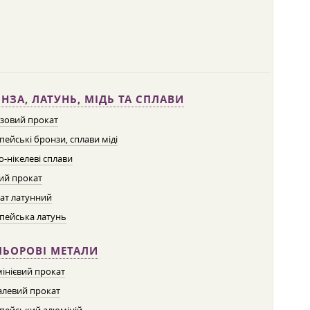
НЗА, ЛАТУНЬ, МІДЬ ТА СПЛАВИ
зовий прокат
пейські бронзи, сплави міді
о-нікелеві сплави
ий прокат
ат латунний
пейська латунь
ЛЬОРОВІ МЕТАЛИ
інієвий прокат
левий прокат