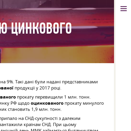
ІЮ ЦИНКОВОГО
на 9%. Такі дані були надані представниками
ованої
продукції у 2017 році.
ваного
прокату перевищили 1 млн. тонн.
 ринку РФ щодо
оцинкованого
прокату минулого
ик становить 1,9 млн. тонн.
 припало на СНД-сукупності з далеким
ідвантажили країнам СНД. При цьому
огоднішній день ММК займається будівництвом