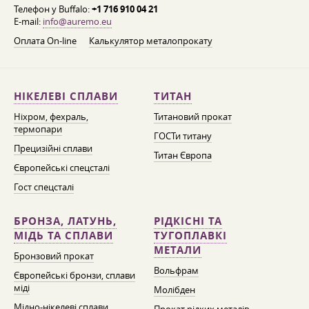
Телефон у Buffalo:
+1 716 910 04 21
E-mail:
info@auremo.eu
Оплата On-line
Калькулятор металопрокату
НІКЕЛЕВІ СПЛАВИ
ТИТАН
Ніхром, фехраль,
Титановий прокат
термопари
ГОСТи титану
Прецизійні сплави
Титан Європа
Європейські спецсталі
Гост спецсталі
БРОНЗА, ЛАТУНЬ,
РІДКІСНІ ТА
МІДЬ ТА СПЛАВИ
ТУГОПЛАВКІ
МЕТАЛИ
Бронзовий прокат
Вольфрам
Європейські бронзи, сплави
міді
Молібден
Мідно-нікелеві сплави