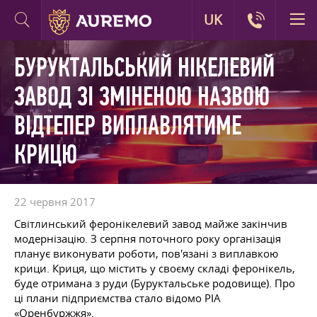
UK
БУРУКТАЛЬСЬКИЙ НІКЕЛЕВИЙ
ЗАВОД ЗІ ЗМІНЕНОЮ НАЗВОЮ
ВІДТЕПЕР ВИПЛАВЛЯТИМЕ
КРИЦЮ
22 червня 2017
Світлинський феронікелевий завод майже закінчив
модернізацію. З серпня поточного року організація
планує виконувати роботи, пов'язані з виплавкою
крици. Криця, що містить у своєму складі феронікель,
буде отримана з руди (Буруктальське родовище). Про
ці плани підприємства стало відомо РІА
«Оренбуржжя».