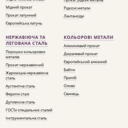
Прокат рідких металів
Мідний прокат
Рідкісні метали
Прокат латунний
Лантаноїди
Європейська латунь
НЕРЖАВІЮЧА ТА
КОЛЬОРОВІ МЕТАЛИ
ЛЕГОВАНА СТАЛЬ
Алюмінієвий прокат
Порошки кольорових
Дюралевий прокат
металів
Європейський алюміній
Прокат нержавіючий
Бабіти
Жароміцна нержавіюча
Припій
сталь
Олово
Аустенітна сталь
Свинець
Феритні сталі
Дуплексна сталь
ГОСТи спеціальних сталей
Інструментальна сталь