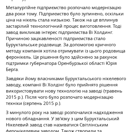
Металургійне підприємство розпочало модернізацію
два роки тому. Підприємство було зупинено, оскільки
ціна на нікель стала низькою. Також на це вплинув
застарілий технологічний процес виготовлення. Тоді
завод викликав інтерес підприємства Ві Холдинг.
Причиною зацікавленості підприємства стало
Буруктальське родовище. За допомогою кричного
методу компанія хотіла отримувати із цього родовища
феронікель. Це рішення було здійснено за рахунок
підтримки губернатора Оренбурзької області Юрія
Берга.
Завдяки йому власниками Буруктальського нікелевого
заводу, компанії Ві Холдінг було прийнято рішення
використовувати нову технологію на заводі (травень
2015 р.). Після чого було розпочато модернізацію
техніки (серпень 2015 р.).
З минулого року на заводі розпочалися надходження
нового обладнання. У зв'язку з цим Буруктальський
Нікелевий завод став називатися Світлінським
феронікелевим заводом. Також створили та