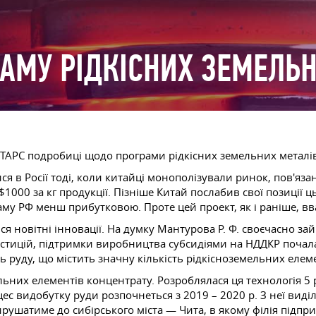
АМУ РІДКІСНИХ ЗЕМЕЛЬН
в ТАРС подробиці щодо програми рідкісних земельних металів,
я в Росії тоді, коли китайці монополізували ринок, пов'яза
000 за кг продукції. Пізніше Китай послабив свої позиції ць
раму РФ менш прибутковою. Проте цей проект, як і раніше, 
я новітні інновації. На думку
Мантурова Р. Ф.
своєчасно зай
тицій, підтримки виробництва субсидіями на НДДКР почала
 руду, що містить значну кількість рідкісноземельних елеме
них елементів концентрату. Розроблялася ця технологія 5 р
с видобутку руди розпочнеться з 2019 – 2020 р. З неї виді
рушатиме до сибірського міста — Чита, в якому філія підп