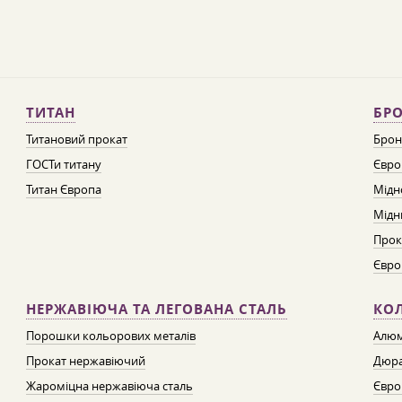
ТИТАН
БРО
Титановий прокат
Брон
ГОСТи титану
Євро
Титан Європа
Мідн
Мідн
Прок
Євро
НЕРЖАВІЮЧА ТА ЛЕГОВАНА СТАЛЬ
КО
Порошки кольорових металів
Алюм
Прокат нержавіючий
Дюра
Жароміцна нержавіюча сталь
Євро