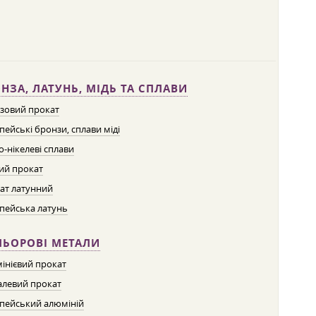
НЗА, ЛАТУНЬ, МІДЬ ТА СПЛАВИ
зовий прокат
пейські бронзи, сплави міді
о-нікелеві сплави
ий прокат
ат латунний
пейська латунь
ЛЬОРОВІ МЕТАЛИ
інієвий прокат
левий прокат
пейський алюміній