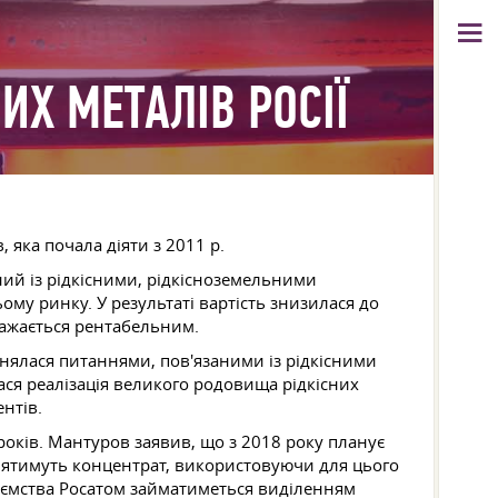
ИХ МЕТАЛІВ РОСІЇ
 яка почала діяти з 2011 р.
ний із рідкісними, рідкісноземельними
ому ринку. У результаті вартість знизилася до
вважається рентабельним.
нялася питаннями, пов'язаними із рідкісними
ся реалізація великого родовища рідкісних
нтів.
оків. Мантуров заявив, що з 2018 року планує
лятимуть концентрат, використовуючи для цього
риємства Росатом займатиметься виділенням