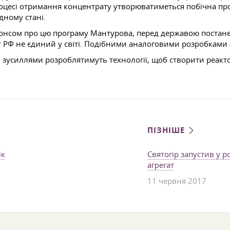
 процесі отримання концентрату утворюватиметься побічна пр
дному стані.
анонсом про цю програму Мантурова, перед державою постане
кт РФ не єдиний у світі. Подібними аналоговими розробками 
 зусиллями розроблятимуть технології, щоб створити реакт
ПІЗНІШЕ
ік
Святогір запустив у
агрегат
11 червня 2017