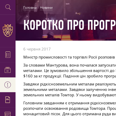
Головна
Новини
КОРОТКО ПРО ПРОГР
6 червня 2017
Міністр промисловості та торгівлі Росії розпові
За словами Мантурова, вона почалася запускатис
металами. Це зумовило збільшення вартості до $1
$160 за кг продукції. Падіння цін зробило прог
Завдяки рідкісноземельним металам реалізуютьс
земельними металами. Завдяки залученню інвес
земельних металів Томтор. У ньому видобувають
Головним завданням є отримання рідкісноземель
розпочати освоювання родовища Томтора. Проце
монацитовий пісок. Для цього отримана руда ви