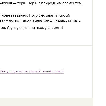
одукція — торій. Торій є природним елементом,
 нове завдання. Потрібно знайти спосіб
займаються також американці, індійці, китайці.
ори, ґрунтуючись на цьому елементі.
 роботу відремонтований плавильний