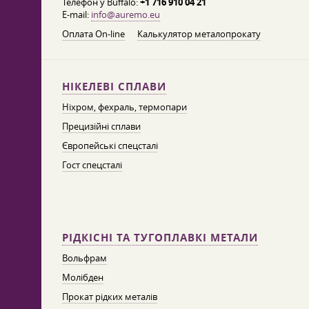
Телефон у Buffalo:
+1 716 910 04 21
E-mail:
info@auremo.eu
Оплата On-line
Калькулятор металопрокату
НІКЕЛЕВІ СПЛАВИ
Ніхром, фехраль, термопари
Прецизійні сплави
Європейські спецсталі
Гост спецсталі
РІДКІСНІ ТА ТУГОПЛАВКІ МЕТАЛИ
Вольфрам
Молібден
Прокат рідких металів