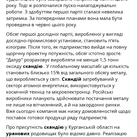
року. Тоді ж розпочалися пуско-налагоджувальні
роботи. З здобуттям першої партії сталася невелика
затримка. За попередніми планами вона мала бути
проведена в червні цього року.
Обсяг першої дослідної партії, виробленої у вигляді
дослідно-промислової установки, становить п'ять
кілограм. Після того, як підприємство вийде на повну
щорічну проектну потужність, обсяг істотно зросте.
"Далур" розраховує виробляти не менше 1,5 тонн
оксиду
скандію
. У глобальному масштабі ця кількість
становить близько 15% від загального обсягу металу,
що виробляється у світі.
Скандій
затребуваний у
секторі атомної енергетики, використовується у
космічній техніці та мікроелектроніці. Російські
виробники планують здійснювати постачання металу
не лише на вітчизняний, а й на закордонні ринки.
Вже сьогодні компанія має низку домовленостей щодо
поставок готової продукції ряду підприємств.
Про присутність
скандію
у Курганській області на
уранових
родовищах було відомо давно. Реалізацію