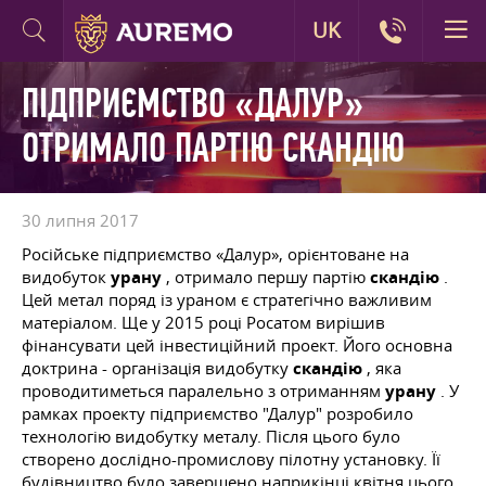
UK
ПІДПРИЄМСТВО «ДАЛУР»
ОТРИМАЛО ПАРТІЮ СКАНДІЮ
30 липня 2017
Російське підприємство «Далур», орієнтоване на
видобуток
урану
, отримало першу партію
скандію
.
Цей метал поряд із ураном є стратегічно важливим
матеріалом. Ще у 2015 році Росатом вирішив
фінансувати цей інвестиційний проект. Його основна
доктрина - організація видобутку
скандію
, яка
проводитиметься паралельно з отриманням
урану
. У
рамках проекту підприємство "Далур" розробило
технологію видобутку металу. Після цього було
створено дослідно-промислову пілотну установку. Її
будівництво було завершено наприкінці квітня цього