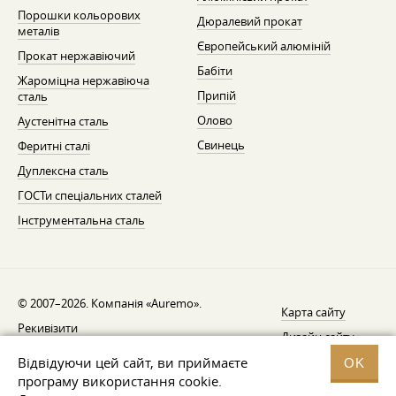
Порошки кольорових
Дюралевий прокат
металів
Європейський алюміній
Прокат нержавіючий
Бабіти
Жароміцна нержавіюча
Припій
сталь
Олово
Аустенітна сталь
Свинець
Феритні сталі
Дуплексна сталь
ГОСТи спеціальних сталей
Інструментальна сталь
© 2007–2026. Компанія «Auremo».
Карта сайту
Рекивізити
Дизайн сайту —
AGB
Fresh
Відвідуючи цей сайт, ви приймаєте
OK
Повідомлення про відкликання
програму використання cookie.