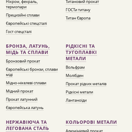
Ніхром, фехраль,
Титановий прокат
термопари
ГОСТи титану
Прецизійні сплави
Титан Європа
Європейські спецсталі
Гост спецсталі
БРОНЗА, ЛАТУНЬ,
РІДКІСНІ ТА
МІДЬ ТА СПЛАВИ
ТУГОПЛАВКІ
МЕТАЛИ
Бронзовий прокат
Вольфрам
Європейські бронзи, сплави
міді
Молібден
Мідно-нікелеві сплави
Прокат рідких металів
Мідний прокат
Рідкісні метали
Прокат латунний
Лантаноїди
Європейська латунь
НЕРЖАВІЮЧА ТА
КОЛЬОРОВІ МЕТАЛИ
ЛЕГОВАНА СТАЛЬ
Алюмінієвий прокат