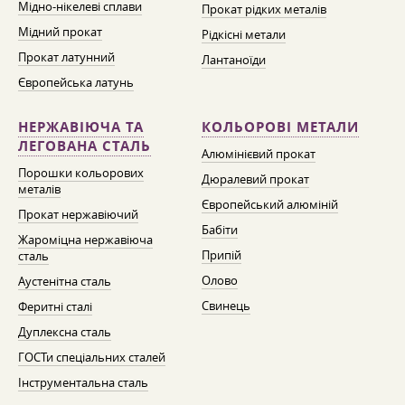
Мідно-нікелеві сплави
Прокат рідких металів
Мідний прокат
Рідкісні метали
Прокат латунний
Лантаноїди
Європейська латунь
НЕРЖАВІЮЧА ТА
КОЛЬОРОВІ МЕТАЛИ
ЛЕГОВАНА СТАЛЬ
Алюмінієвий прокат
Порошки кольорових
Дюралевий прокат
металів
Європейський алюміній
Прокат нержавіючий
Бабіти
Жароміцна нержавіюча
Припій
сталь
Олово
Аустенітна сталь
Свинець
Феритні сталі
Дуплексна сталь
ГОСТи спеціальних сталей
Інструментальна сталь