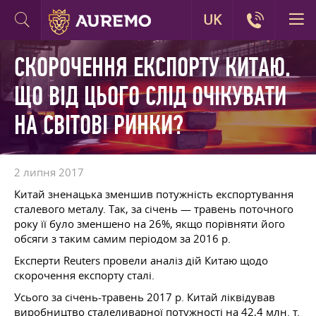
UK
СКОРОЧЕННЯ ЕКСПОРТУ КИТАЮ.
ЩО ВІД ЦЬОГО СЛІД ОЧІКУВАТИ
НА СВІТОВІ РИНКИ?
2 липня 2017
Китай зненацька зменшив потужність експортування
сталевого металу. Так, за січень — травень поточного
року її було зменшено на 26%, якщо порівняти його
обсяги з таким самим періодом за 2016 р.
Експерти Reuters провели аналіз дій Китаю щодо
скорочення експорту сталі.
Усього за січень-травень 2017 р. Китай ліквідував
виробництво сталеливарної потужності на 42,4 млн. т.