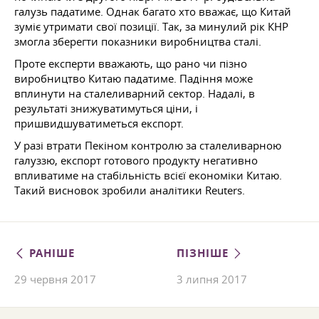
галузь падатиме. Однак багато хто вважає, що Китай
зуміє утримати свої позиції. Так, за минулий рік КНР
змогла зберегти показники виробництва сталі.
Проте експерти вважають, що рано чи пізно
виробництво Китаю падатиме. Падіння може
вплинути на сталеливарний сектор. Надалі, в
результаті знижуватимуться ціни, і
пришвидшуватиметься експорт.
У разі втрати Пекіном контролю за сталеливарною
галуззю, експорт готового продукту негативно
впливатиме на стабільність всієї економіки Китаю.
Такий висновок зробили аналітики Reuters.
РАНІШЕ
ПІЗНІШЕ
29 червня 2017
3 липня 2017