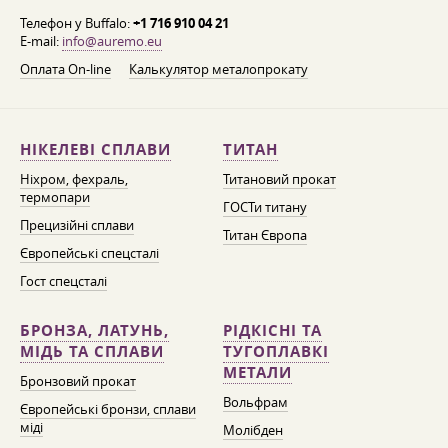
Телефон у Buffalo:
+1 716 910 04 21
E-mail:
info@auremo.eu
Оплата On-line
Калькулятор металопрокату
НІКЕЛЕВІ СПЛАВИ
ТИТАН
Ніхром, фехраль,
Титановий прокат
термопари
ГОСТи титану
Прецизійні сплави
Титан Європа
Європейські спецсталі
Гост спецсталі
БРОНЗА, ЛАТУНЬ,
РІДКІСНІ ТА
МІДЬ ТА СПЛАВИ
ТУГОПЛАВКІ
МЕТАЛИ
Бронзовий прокат
Вольфрам
Європейські бронзи, сплави
міді
Молібден