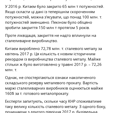
У 2016 р. Китаєм було закрито 65 млн т потужностей.
Якщо скласти ці дані із теперішнім скороченням
потужностей, можна з'ясувати, що понад 100 млн. т.
потужностей зменшено. Пекіном було обіцяно
зробити закриття 150 млн т протягом 5 років.
Проте ліквідація, закриття не надто вплинули на
сталеливарне виробництво.
Китаєм вироблено 72,78 млн. т. сталевого металу за
квітень 2017 р. Ця кількість є новим історичним
рекордом із виробництва сталевого металу. Майже
стільки ж було виготовлено у травні 2017 р. – 72,26
млн. т.
Однак, не спостерігаються ознаки накопиченого
складського резерву металевого прокату. Вартість
маржі сталеливарних виробників оцінюється майже
160$ за т. готового металопрокату.
Експерти запитують, скільки часу КНР споживатиме
таку велику кількість сталевого металу. З одного боку,
починаючи з другого півріччя 2017 р. будівельна