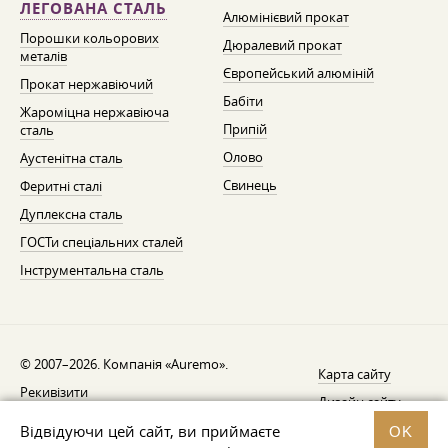
ЛЕГОВАНА СТАЛЬ
Алюмінієвий прокат
Порошки кольорових
Дюралевий прокат
металів
Європейський алюміній
Прокат нержавіючий
Бабіти
Жароміцна нержавіюча
Припій
сталь
Олово
Аустенітна сталь
Свинець
Феритні сталі
Дуплексна сталь
ГОСТи спеціальних сталей
Інструментальна сталь
© 2007–2026. Компанія «Auremo».
Карта сайту
Рекивізити
Дизайн сайту —
AGB
Fresh
Відвідуючи цей сайт, ви приймаєте
OK