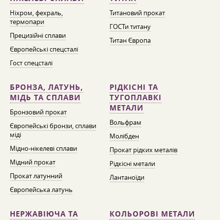
Ніхром, фехраль,
Титановий прокат
термопари
ГОСТи титану
Прецизійні сплави
Титан Європа
Європейські спецсталі
Гост спецсталі
БРОНЗА, ЛАТУНЬ,
РІДКІСНІ ТА
МІДЬ ТА СПЛАВИ
ТУГОПЛАВКІ
МЕТАЛИ
Бронзовий прокат
Вольфрам
Європейські бронзи, сплави
міді
Молібден
Мідно-нікелеві сплави
Прокат рідких металів
Мідний прокат
Рідкісні метали
Прокат латунний
Лантаноїди
Європейська латунь
НЕРЖАВІЮЧА ТА
КОЛЬОРОВІ МЕТАЛИ