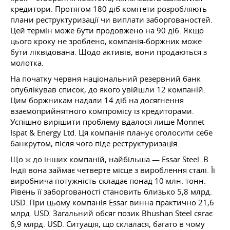
кредитори. Протягом 180 діб комітети розробляють
плани реструктуризації чи виплати заборгованостей.
Цей термін може бути продовжено на 90 діб. Якщо
цього кроку не зроблено, компанія-боржник може
бути ліквідована. Щодо активів, вони продаються з
молотка.
На початку червня національний резервний банк
опублікував список, до якого увійшли 12 компаній.
Цим боржникам надали 14 діб на досягнення
взаємоприйнятного компромісу із кредиторами.
Успішно вирішити проблему вдалося лише Monnet
Ispat & Energy Ltd. Ця компанія планує оголосити себе
банкрутом, після чого піде реструктуризація.
Що ж до інших компаній, найбільша — Essar Steel. В
Індії вона займає четверте місце з вироблення сталі. Її
виробнича потужність складає понад 10 млн. тонн.
Рівень її заборгованості становить близько 5,8 млрд.
USD. При цьому компанія Essar винна практично 21,6
млрд. USD. Загальний обсяг позик Bhushan Steel сягає
6,9 млрд. USD. Ситуація, що склалася, багато в чому