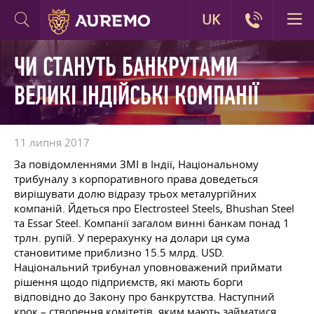
UK
ЧИ СТАНУТЬ БАНКРУТАМИ
ВЕЛИКІ ІНДІЙСЬКІ КОМПАНІЇ
11 липня 2017
За повідомленнями ЗМІ в Індії, Національному
трибуналу з корпоративного права доведеться
вирішувати долю відразу трьох металургійних
компаній. Йдеться про Electrosteel Steels, Bhushan Steel
та Essar Steel. Компанії загалом винні банкам понад 1
трлн. рупій. У перерахунку на долари ця сума
становитиме приблизно 15.5 млрд. USD.
Національний трибунал уповноважений приймати
рішення щодо підприємств, які мають борги
відповідно до Закону про банкрутства. Наступний
крок – створення комітетів, яким мають займатися