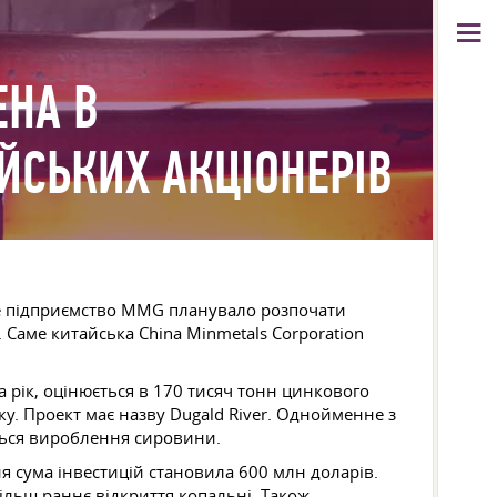
ЕНА В
ЙСЬКИХ АКЦІОНЕРІВ
ьке підприємство MMG планувало розпочати
 Саме китайська China Minmetals Corporation
 рік, оцінюється в 170 тисяч тонн цинкового
ку. Проект має назву Dugald River. Однойменне з
еться вироблення сировини.
я сума інвестицій становила 600 млн доларів.
льш раннє відкриття копальні. Також