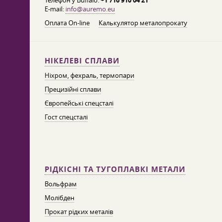
Телефон у Buffalo:
+1 716 910 04 21
E-mail:
info@auremo.eu
Оплата On-line
Калькулятор металопрокату
НІКЕЛЕВІ СПЛАВИ
Ніхром, фехраль, термопари
Прецизійні сплави
Європейські спецсталі
Гост спецсталі
РІДКІСНІ ТА ТУГОПЛАВКІ МЕТАЛИ
Вольфрам
Молібден
Прокат рідких металів