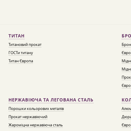
ТИТАН
БРО
Титановий прокат
Брон
ГОСТи титану
Євро
Титан Європа
Мідн
Мідн
Прок
Євро
НЕРЖАВІЮЧА ТА ЛЕГОВАНА СТАЛЬ
КО
Порошки кольорових металів
Алюм
Прокат нержавіючий
Дюра
Жароміцна нержавіюча сталь
Євро