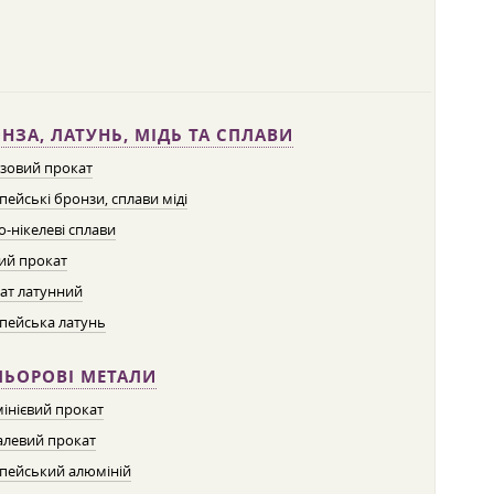
НЗА, ЛАТУНЬ, МІДЬ ТА СПЛАВИ
зовий прокат
пейські бронзи, сплави міді
о-нікелеві сплави
ий прокат
ат латунний
пейська латунь
ЛЬОРОВІ МЕТАЛИ
інієвий прокат
левий прокат
пейський алюміній