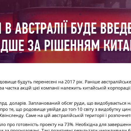
В АВСТРАЛІЇ БУДЕ ВВЕД
ДШЕ ЗА РІШЕННЯМ КИТА
одовище будуть перенесені на 2017 рік. Раніше австралійс
 частка акцій цієї компанії належить китайській корпорації.
лрд. доларів. Запланований обсяг руди, що видобувається на
ро те, що родовище увійде до топ-10 світу з видобутку цин
 Квінсленду. Саме на цій австралійській території і розпочн
о про готовність проекту на 73%. Необхідна для завершенн
 за прогнозовані. Такі позитивні результати уможливили бі