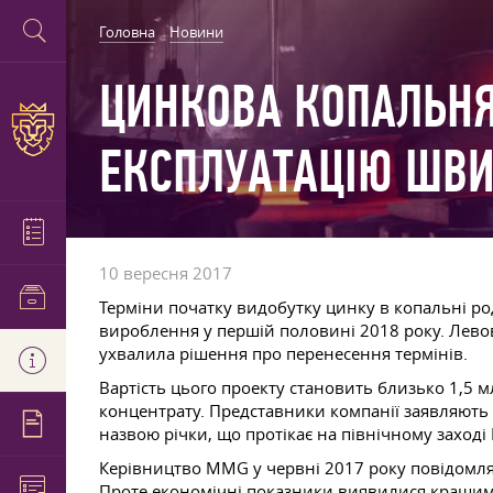
Головна
Новини
ЦИНКОВА КОПАЛЬНЯ 
ЕКСПЛУАТАЦІЮ ШВИ
10 вересня 2017
Терміни початку видобутку цинку в копальні р
вироблення у першій половині 2018 року. Левова
ухвалила рішення про перенесення термінів.
Вартість цього проекту становить близько 1,5 м
концентрату. Представники компанії заявляють п
назвою річки, що протікає на північному заході
Керівництво MMG у червні 2017 року повідомлял
Проте економічні показники виявилися кращими