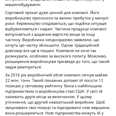
машинобудуванні.
Сортовий прокат дуже цінний для компанії. Його
виробництво приносило їм великі прибутки у минулі
роки. Керівництво сподівається, що подібна ситуація
відбуватиметься і надалі. Частина продукції компанії
випускається з доданою вартістю вище за іншу
частину. Виробники неодноразово заявляли, що
хочуть цю частку збільшити. Однак традиційний
довгомір все ще в пошані. Компанія не хоче так
ризикувати, особливо за високого попиту. Можливо,
розширення виробництва призведе до того, що такий
задум реалізується.
За 2016 рік виробничий обсяг компанії сягнув майже
22 млн. тонн. Такий показник допоміг їй посісти 12
позицію у світовому рейтингу. Вона є найбільшим
підприємством із виробництва сталі США. У світі їй
належить друге місце за величиною. У цьому
уточнення, що другий неазіатський виробник. Щоб
зміцнювати свої позиції та підкорювати нові вершини,
вона розширюється. Нові підприємства можуть їй у