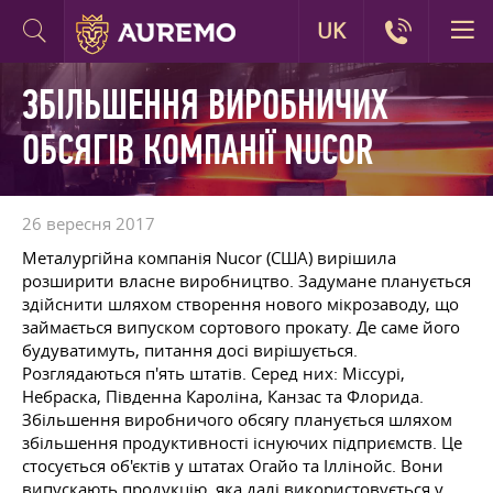
UK
ЗБІЛЬШЕННЯ ВИРОБНИЧИХ
ОБСЯГІВ КОМПАНІЇ NUCOR
26 вересня 2017
Металургійна компанія Nucor (США) вирішила
розширити власне виробництво. Задумане планується
здійснити шляхом створення нового мікрозаводу, що
займається випуском сортового прокату. Де саме його
будуватимуть, питання досі вирішується.
Розглядаються п'ять штатів. Серед них: Міссурі,
Небраска, Південна Кароліна, Канзас та Флорида.
Збільшення виробничого обсягу планується шляхом
збільшення продуктивності існуючих підприємств. Це
стосується об'єктів у штатах Огайо та Іллінойс. Вони
випускають продукцію, яка далі використовується у