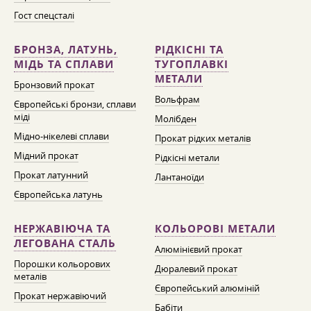
Гост спецсталі
БРОНЗА, ЛАТУНЬ,
РІДКІСНІ ТА
МІДЬ ТА СПЛАВИ
ТУГОПЛАВКІ
МЕТАЛИ
Бронзовий прокат
Вольфрам
Європейські бронзи, сплави
міді
Молібден
Мідно-нікелеві сплави
Прокат рідких металів
Мідний прокат
Рідкісні метали
Прокат латунний
Лантаноїди
Європейська латунь
НЕРЖАВІЮЧА ТА
КОЛЬОРОВІ МЕТАЛИ
ЛЕГОВАНА СТАЛЬ
Алюмінієвий прокат
Порошки кольорових
Дюралевий прокат
металів
Європейський алюміній
Прокат нержавіючий
Бабіти