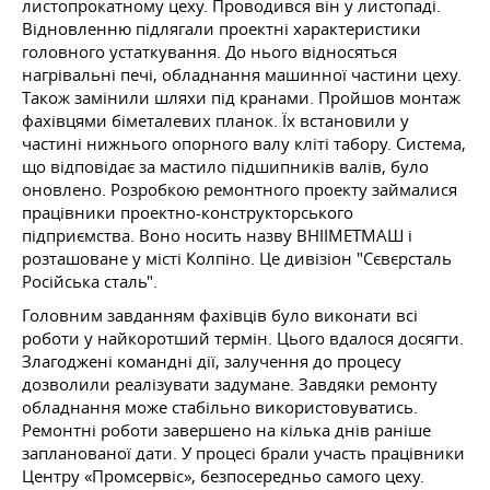
листопрокатному цеху. Проводився він у листопаді.
Відновленню підлягали проектні характеристики
головного устаткування. До нього відносяться
нагрівальні печі, обладнання машинної частини цеху.
Також замінили шляхи під кранами. Пройшов монтаж
фахівцями біметалевих планок. Їх встановили у
частині нижнього опорного валу кліті табору. Система,
що відповідає за мастило підшипників валів, було
оновлено. Розробкою ремонтного проекту займалися
працівники проектно-конструкторського
підприємства. Воно носить назву ВНІІМЕТМАШ і
розташоване у місті Колпіно. Це дивізіон "Сєвєрсталь
Російська сталь".
Головним завданням фахівців було виконати всі
роботи у найкоротший термін. Цього вдалося досягти.
Злагоджені командні дії, залучення до процесу
дозволили реалізувати задумане. Завдяки ремонту
обладнання може стабільно використовуватись.
Ремонтні роботи завершено на кілька днів раніше
запланованої дати. У процесі брали участь працівники
Центру «Промсервіс», безпосередньо самого цеху.