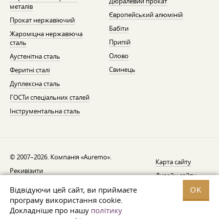
Дюралевий прокат
металів
Європейський алюміній
Прокат нержавіючий
Бабіти
Жароміцна нержавіюча
Припій
сталь
Олово
Аустенітна сталь
Свинець
Феритні сталі
Дуплексна сталь
ГОСТи спеціальних сталей
Інструментальна сталь
© 2007–2026. Компанія «Auremo».
Карта сайту
Рекивізити
Дизайн сайту —
AGB
Fresh
Відвідуючи цей сайт, ви приймаєте
OK
Повідомлення про відкликання
програму використання cookie.
Докладніше про нашу
політику
Захист даних