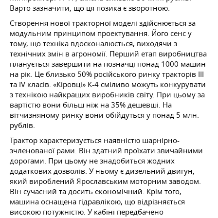
Варто зазначити, що ця позика є зворотною.
Створення нової тракторної моделі здійснюється за
модульним принципом проектування. Його сенс у
тому, що техніка вдосконалюється, виходячи з
технічних змін в агрономії. Перший етап виробництва
планується завершити на позначці понад 1000 машин
на рік. Це близько 50% російського ринку тракторів ІІІ
та ІV класів. «Кіровці» К-4 сміливо можуть конкурувати
з технікою найкращих виробників світу. При цьому за
вартістю вони більш ніж на 35% дешевші. На
вітчизняному ринку вони обійдуться у понад 5 млн.
рублів.
Трактор характеризується наявністю шарнірно-
зчленованої рами. Він здатний проїхати звичайними
дорогами. При цьому не знадобиться жодних
додаткових дозволів. У ньому є дизельний двигун,
який вироблений Ярославським моторним заводом.
Він сучасний та досить економічний. Крім того,
машина оснащена гідравлікою, що відрізняється
високою потужністю. У кабіні передбачено