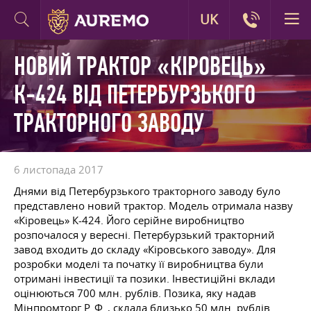
UK
НОВИЙ ТРАКТОР «КІРОВЕЦЬ»
К-424 ВІД ПЕТЕРБУРЗЬКОГО
ТРАКТОРНОГО ЗАВОДУ
6 листопада 2017
Днями від Петербурзького тракторного заводу було
представлено новий трактор. Модель отримала назву
«Кіровець» К-424. Його серійне виробництво
розпочалося у вересні. Петербурзький тракторний
завод входить до складу «Кіровського заводу». Для
розробки моделі та початку її виробництва були
отримані інвестиції та позики. Інвестиційні вклади
оцінюються 700 млн. рублів. Позика, яку надав
Мінпромторг Р. Ф.
, склала близько 50 млн. рублів.