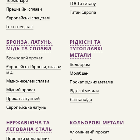
термопари
ГОСТи титану
Прецизійні сплави
Титан Європа
Європейські спецсталі
Гост спецсталі
БРОНЗА, ЛАТУНЬ,
РІДКІСНІ ТА
МІДЬ ТА СПЛАВИ
ТУГОПЛАВКІ
МЕТАЛИ
Бронзовий прокат
Вольфрам
Європейські бронзи, сплави
міді
Молібден
Мідно-нікелеві сплави
Прокат рідких металів
Мідний прокат
Рідкісні метали
Прокат латунний
Лантаноїди
Європейська латунь
НЕРЖАВІЮЧА ТА
КОЛЬОРОВІ МЕТАЛИ
ЛЕГОВАНА СТАЛЬ
Алюмінієвий прокат
Порошки кольорових