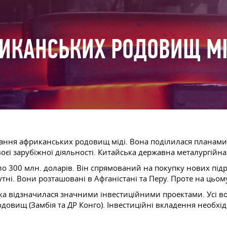
РИКАНСЬКИХ РОДОВИЩ М
дбання африканських родовищ міді. Вона поділилася планам
єї зарубіжної діяльності. Китайська державна металургійна
о 300 млн. доларів. Він спрямований на покупку нових підр
утні. Вони розташовані в Афганістані та Перу. Проте на цьом
іка відзначилася значними інвестиційними проектами. Усі в
одовищ (Замбія та ДР Конго). Інвестиційні вкладення необх