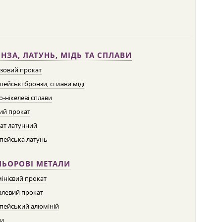
НЗА, ЛАТУНЬ, МІДЬ ТА СПЛАВИ
зовий прокат
пейські бронзи, сплави міді
о-нікелеві сплави
ий прокат
ат латунний
пейська латунь
ЛЬОРОВІ МЕТАЛИ
інієвий прокат
левий прокат
пейський алюміній
ти