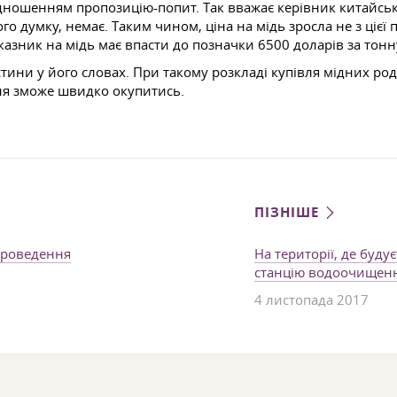
відношенням пропозицію-попит. Так вважає керівник китайськ
о думку, немає. Таким чином, ціна на мідь зросла не з цієї 
азник на мідь має впасти до позначки 6500 доларів за тонн
стини у його словах. При такому розкладі купівля мідних р
ня зможе швидко окупитись.
ПІЗНІШЕ
проведення
На території, де буд
станцію водоочищен
4 листопада 2017