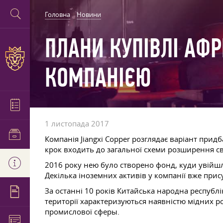
Головна
Новини
ПЛАНИ КУПІВЛІ АФ
КОМПАНІЄЮ
1 листопада 2017
Компанія Jiangxi Copper розглядає варіант при
крок входить до загальної схеми розширення сво
2016 року нею було створено фонд, куди увійшл
Декілька іноземних активів у компанії вже прис
За останні 10 років Китайська народна республ
території характеризуються наявністю мідних р
промислової сферы.