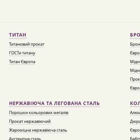
ТИТАН
БРО
Титановий прокат
Брон
ГОСТи титану
Євро
Титан Європа
Мідн
Мідн
Прок
Євро
НЕРЖАВІЮЧА ТА ЛЕГОВАНА СТАЛЬ
КО
Порошки кольорових металів
Алюм
Прокат нержавіючий
Дюра
Жароміцна нержавіюча сталь
Євро
Аустенітна сталь
Бабі