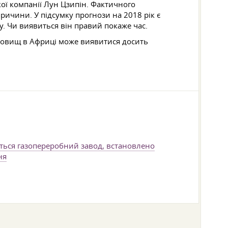
ої компанії Лун Цзипін. Фактичного
причини. У підсумку прогнози на 2018 рік є
у. Чи виявиться він правий покаже час.
одовищ в Африці може виявитися досить
ується газопереробний завод, встановлено
ня