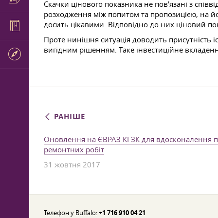
Скачки цінового показника не пов'язані з спів
розходження між попитом та пропозицією, на йог
досить цікавими. Відповідно до них ціновий пок
Проте нинішня ситуація доводить присутність і
вигідним рішенням. Таке інвестиційне вкладен
РАНІШЕ
Оновлення на ЄВРАЗ КГЗК для вдосконалення 
ремонтних робіт
31 жовтня 2017
Телефон у Buffalo:
+1 716 910 04 21