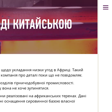
ІДІ КИТАЙСЬКОЮ
и щодо укладання низки угод в Африці. Такий
 компанія про деталі поки що не повідомляє.
озділів гірничодобувної промисловості.
у вона не хоче зупинятися.
они реалізовані на африканських теренах. Дані
ідні оснащення сировинної базою власної