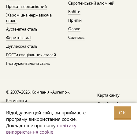
Європейський алюміній
Прокат нержавіючий
Бабіти
Жароміцна нержавіюча
Припій
сталь
Олово
Аустенітна сталь
Свинець
Феритні сталі
Дуплексна сталь
ГОСТи спеціальних сталей
Інструментальна сталь
© 2007–2026. Компанія «Auremo».
Карта сайту
Рекивізити
Дизайн сайту —
AGB
Fresh
Відвідуючи цей сайт, ви приймаєте
OK
Повідомлення про відкликання
програму використання cookie.
Докладніше про нашу
політику
Захист даних
використання cookie
.