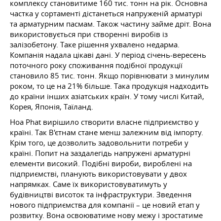
комплексу становитиме 160 тис. тонн на рік. Основна
частка у сортаменті дістанеться напруженій арматурі
та арматурним пасмам. Також частину займе дріт. Вона
використовується при створенні виробів із
залізобетону. Таке рішення ухвалено недарма.
Компанія надала цікаві дані. У період січень-вересень
поточного року споживання подібної продукції
становило 85 тис. тонн. Якщо порівнювати з минулим
роком, то це на 21% більше. Така продукція надходить
до країни інших азіатських країн. У тому числі Китай,
Корея, Японія, Таїланд.
Hoa Phat вирішило створити власне підприємство у
країні. Так В'єтнам стане менш залежним від імпорту.
Крім того, це дозволить задовольнити потреби у
країні. Попит на заздалегідь напружені арматурні
елементи високий. Подібні вироби, вироблені на
підприємстві, планують використовувати у двох
напрямках. Саме їх використовуватимуть у
будівництві висоток та інфраструктури. Зведення
нового підприємства для компанії – це новий етап у
розвитку. Вона освоюватиме нову межу і зростатиме