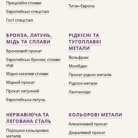
Прецизійні сплави
Титан Європа
Європейські спецсталі
Гост спецсталі
БРОНЗА, ЛАТУНЬ,
РІДКІСНІ ТА
МІДЬ ТА СПЛАВИ
ТУГОПЛАВКІ
МЕТАЛИ
Бронзовий прокат
Вольфрам
Європейські бронзи, сплави
міді
Молібден
Мідно-нікелеві сплави
Прокат рідких металів
Мідний прокат
Рідкісні метали
Прокат латунний
Лантаноїди
Європейська латунь
НЕРЖАВІЮЧА ТА
КОЛЬОРОВІ МЕТАЛИ
ЛЕГОВАНА СТАЛЬ
Алюмінієвий прокат
Порошки кольорових
Дюралевий прокат
металів