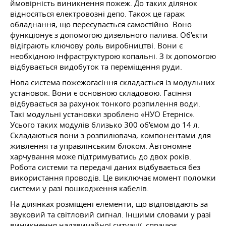
ймовірність виникнення пожеж. До таких ділянок
відносяться електровозні депо. Також це гараж
обладнання, що пересувається самостійно. Воно
функціонує з допомогою дизельного палива. Об'єкти
відіграють ключову роль виробництві. Вони є
необхідною інфраструктурою копальні. З їх допомогою
відбувається видобуток та переміщення руди.
Нова система пожежогасіння складається із модульних
установок. Вони є основною складовою. Гасіння
відбувається за рахунок тонкого розпилення води.
Такі модульні установки зроблено «НУО Етерніс».
Усього таких модулів близько 300 об'ємом до 14 л.
Складаються вони з розпилювача, компонентами для
живлення та управлінським блоком. Автономне
харчування може підтримуватись до двох років.
Робота системи та передачі даних відбувається без
використання проводів. Це виключає момент поломки
системи у разі пошкодження кабелів.
На ділянках розміщені елементи, що відповідають за
звуковий та світловий сигнал. Іншими словами у разі
виникнення надзвичайної ситуації, спрацює