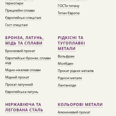
термопари
ГОСТи титану
Прецизійні сплави
Титан Європа
Європейські спецсталі
Гост спецсталі
БРОНЗА, ЛАТУНЬ,
РІДКІСНІ ТА
МІДЬ ТА СПЛАВИ
ТУГОПЛАВКІ
МЕТАЛИ
Бронзовий прокат
Вольфрам
Європейські бронзи, сплави
міді
Молібден
Мідно-нікелеві сплави
Прокат рідких металів
Мідний прокат
Рідкісні метали
Прокат латунний
Лантаноїди
Європейська латунь
НЕРЖАВІЮЧА ТА
КОЛЬОРОВІ МЕТАЛИ
ЛЕГОВАНА СТАЛЬ
Алюмінієвий прокат