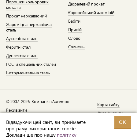
Порошки кольорових
Дюралевий прокат
металів
Європейський алюміній
Прокат нержавіючий
Бабіти
Жароміцна нержавіюча
Припій
сталь
Олово
Аустенітна сталь
Свинець
Феритні сталі
Дуплексна сталь
ГОСТи спеціальних сталей
Інструментальна сталь
© 2007–2026. Компанія «Auremo».
Карта сайту
Рекивізити
Дизайн сайту —
AGB
Fresh
Відвідуючи цей сайт, ви приймаєте
OK
Повідомлення про відкликання
програму використання cookie.
Докладніше про нашу
політику
Захист даних