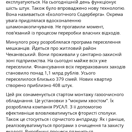
експлуатуються. На сьогоднішній день функціонує
шість штук. Також було впроваджено нову технологію.
Вона називається «Екологічного Содерберга». Окрема
увага приділялася вдосконаленню
шламонакопичувачів. Не прогавили момент,
пов'язаний із процесом переробки власних відходів.
Минулого року розроблялася програма переселення
мешканців. Йдеться про житловий район
Чеканівський. Вони проживали у санітарно-захисній
зоні підприємства. На сьогодні майже всіх уже
переселили. Фінансування всіх перерахованих заходів
становило понад 1,1 млрд рублів. Усього
переселилося близько 379 сімей. Нових квартир
створено приблизно 408 штук.
Цей рік ознаменується стартом монтажу газоочисного
обладнання. Це установки з "мокрим хвостом". Їх
розробляла компанія РУСАЛ. З її допомогою
ефективніше вловлюватимуться фтористі сполуки.
Також це стосується і сірчистого ангідриду. Як і раніше,
реалізовуватимуться програми з очищення та захисту
екології. Виробничі процеси планується