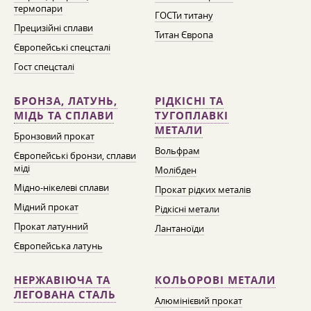
термопари
ГОСТи титану
Прецизійні сплави
Титан Європа
Європейські спецсталі
Гост спецсталі
БРОНЗА, ЛАТУНЬ,
РІДКІСНІ ТА
МІДЬ ТА СПЛАВИ
ТУГОПЛАВКІ
МЕТАЛИ
Бронзовий прокат
Вольфрам
Європейські бронзи, сплави
міді
Молібден
Мідно-нікелеві сплави
Прокат рідких металів
Мідний прокат
Рідкісні метали
Прокат латунний
Лантаноїди
Європейська латунь
НЕРЖАВІЮЧА ТА
КОЛЬОРОВІ МЕТАЛИ
ЛЕГОВАНА СТАЛЬ
Алюмінієвий прокат