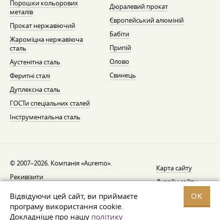
Порошки кольорових
Дюралевий прокат
металів
Європейський алюміній
Прокат нержавіючий
Бабіти
Жароміцна нержавіюча
Припій
сталь
Олово
Аустенітна сталь
Свинець
Феритні сталі
Дуплексна сталь
ГОСТи спеціальних сталей
Інструментальна сталь
© 2007–2026. Компанія «Auremo».
Карта сайту
Рекивізити
Дизайн сайту —
AGB
Fresh
Відвідуючи цей сайт, ви приймаєте
OK
Повідомлення про відкликання
програму використання cookie.
Докладніше про нашу
політику
Захист даних