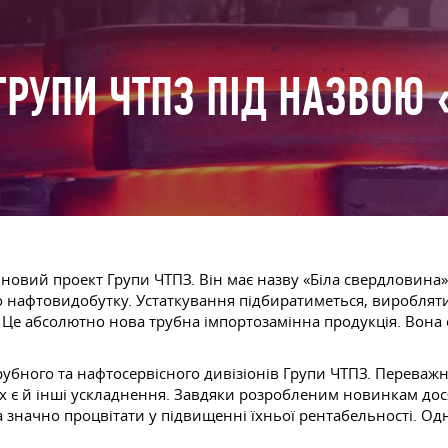
ГРУПИ ЧТПЗ ПІД НАЗВОЮ 
 новий проект Групи ЧТПЗ. Він має назву «Біла свердловина»
до нафтовидобутку. Устаткування підбиратиметься, вироблят
 Це абсолютно нова трубна імпортозамінна продукція. Вона 
рубного та нафтосервісного дивізіонів Групи ЧТПЗ. Переваж
них є й інші ускладнення. Завдяки розробленим новинкам до
 значно процвітати у підвищенні їхньої рентабельності. Одн