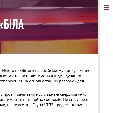
«БІЛА
. Нічого подібного на російському ринку ПЕК ще
иметься та поставлятиметься індивідуально.
створюється на основі останніх розробок для
но проект зачіпатиме ускладнені свердловини.
сягатиметься пристойна економія. Це стосується
ак, це не все, що Група ЧТПЗ продемонструє на