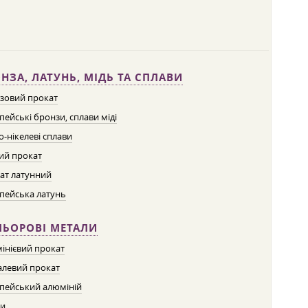
НЗА, ЛАТУНЬ, МІДЬ ТА СПЛАВИ
зовий прокат
пейські бронзи, сплави міді
о-нікелеві сплави
ий прокат
ат латунний
пейська латунь
ЛЬОРОВІ МЕТАЛИ
інієвий прокат
левий прокат
пейський алюміній
ти