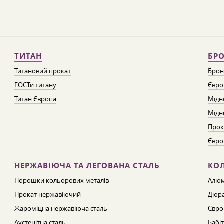
ТИТАН
БРО
Титановий прокат
Брон
ГОСТи титану
Євро
Титан Європа
Мідн
Мідн
Прок
Євро
НЕРЖАВІЮЧА ТА ЛЕГОВАНА СТАЛЬ
КО
Порошки кольорових металів
Алюм
Прокат нержавіючий
Дюра
Жароміцна нержавіюча сталь
Євро
Аустенітна сталь
Бабі