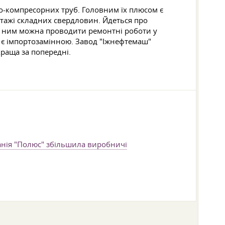
о-компресорних труб. Головним їх плюсом є
нтажі складних свердловин. Йдеться про
ки ним можна проводити ремонтні роботи у
я є імпортозамінною. Завод "Іжнефтемаш"
краща за попередні.
нія "Полюс" збільшила виробничі