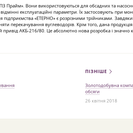
ЧТПЗ Прайм». Вони використовуються для обсадних та насосн
 відмінні експлуатаційні параметри. Їх застосовують при мо
ція підприємства «ЕТЕРНО» є розрізними трійниками. Завдя
иняти перекачування вуглеводорів. Крім того, дана продукці
й привід АКБ-216/80. Це абсолютно нова розробка і значно 
ПІЗНІШЕ
хування
Золотодобувна компа
обсяги
26 квітня 2018