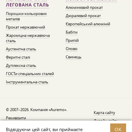
ЛЕГОВАНА СТАЛЬ
Алюмінієвий прокат
Порошки кольорових
Дюралевий прокат
металів
Європейський алюміній
Прокат нержавіючий
Бабіти
Жароміцна нержавіюча
Припій
сталь
Олово
Аустенітна сталь
Свинець
Феритні сталі
Дуплексна сталь
ГОСТи спеціальних сталей
Інструментальна сталь
© 2007–2026. Компанія «Auremo».
Карта сайту
Рекивізити
Дизайн сайту —
AGB
Fresh
Відвідуючи цей сайт, ви приймаєте
OK