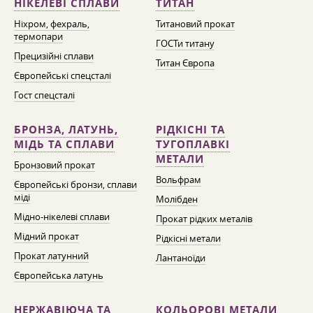
НІКЕЛЕВІ СПЛАВИ
ТИТАН
Ніхром, фехраль,
Титановий прокат
термопари
ГОСТи титану
Прецизійні сплави
Титан Європа
Європейські спецсталі
Гост спецсталі
БРОНЗА, ЛАТУНЬ,
РІДКІСНІ ТА
МІДЬ ТА СПЛАВИ
ТУГОПЛАВКІ
МЕТАЛИ
Бронзовий прокат
Вольфрам
Європейські бронзи, сплави
міді
Молібден
Мідно-нікелеві сплави
Прокат рідких металів
Мідний прокат
Рідкісні метали
Прокат латунний
Лантаноїди
Європейська латунь
НЕРЖАВІЮЧА ТА
КОЛЬОРОВІ МЕТАЛИ