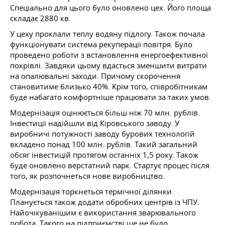
Спеціально для цього було оновлено цех. Його площа
складає 2880 кв.
У цеху проклали теплу водяну підлогу. Також почала
функціонувати система рекуперації повітря. Було
проведено роботи з встановлення енергоефективної
покрівлі. Завдяки цьому вдасться зменшити витрати
на опалювальні заходи. Причому скорочення
становитиме близько 40%. Крім того, співробітникам
буде набагато комфортніше працювати за таких умов.
Модернізація оцінюється більш ніж 70 млн. рублів.
Інвестиції надійшли від Кіровського заводу. У
виробничі потужності заводу бурових технологій
вкладено понад 100 млн. рублів. Такий загальний
обсяг інвестицій протягом останніх 1,5 року. Також
буде оновлено верстатний парк. Стартує процес після
того, як розпочнеться нове виробництво.
Модернізація торкнеться термічної ділянки.
Планується також додати обробних центрів із ЧПУ.
Найочікуванішим є використання зварювального
робота. Такого на підприємстві ще не було.