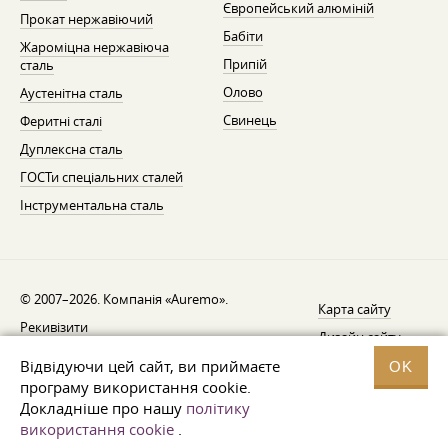
Європейський алюміній
Прокат нержавіючий
Бабіти
Жароміцна нержавіюча
Припій
сталь
Олово
Аустенітна сталь
Свинець
Феритні сталі
Дуплексна сталь
ГОСТи спеціальних сталей
Інструментальна сталь
© 2007–2026. Компанія «Auremo».
Карта сайту
Рекивізити
Дизайн сайту —
AGB
Fresh
Відвідуючи цей сайт, ви приймаєте
OK
Повідомлення про відкликання
програму використання cookie.
Докладніше про нашу
політику
Захист даних
використання cookie
.