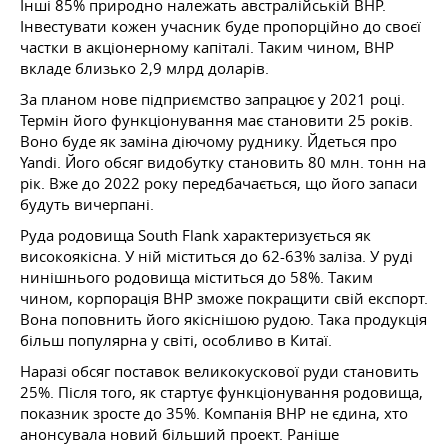
Інші 85% природно належать австралійській ВНР.
Інвестувати кожен учасник буде пропорційно до своєї
частки в акціонерному капіталі. Таким чином, ВНР
вкладе близько 2,9 млрд доларів.
За планом нове підприємство запрацює у 2021 році.
Термін його функціонування має становити 25 років.
Воно буде як заміна діючому руднику. Йдеться про
Yandi. Його обсяг видобутку становить 80 млн. тонн на
рік. Вже до 2022 року передбачається, що його запаси
будуть вичерпані.
Руда родовища South Flank характеризується як
високоякісна. У ній міститься до 62-63% заліза. У руді
нинішнього родовища міститься до 58%. Таким
чином, корпорація ВНР зможе покращити свій експорт.
Вона поповнить його якіснішою рудою. Така продукція
більш популярна у світі, особливо в Китаї.
Наразі обсяг поставок великокускової руди становить
25%. Після того, як стартує функціонування родовища,
показник зросте до 35%. Компанія ВНР не єдина, хто
анонсувала новий більший проект. Раніше