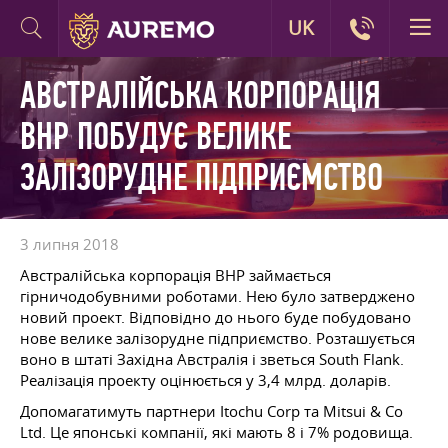
UK
АВСТРАЛІЙСЬКА КОРПОРАЦІЯ
BHP ПОБУДУЄ ВЕЛИКЕ
ЗАЛІЗОРУДНЕ ПІДПРИЄМСТВО
3 липня 2018
Австралійська корпорація ВНР займається
гірничодобувними роботами. Нею було затверджено
новий проект. Відповідно до нього буде побудовано
нове велике залізорудне підприємство. Розташується
воно в штаті Західна Австралія і зветься South Flank.
Реалізація проекту оцінюється у 3,4 млрд. доларів.
Допомагатимуть партнери Itochu Corp та Mitsui & Co
Ltd. Це японські компанії, які мають 8 і 7% родовища.