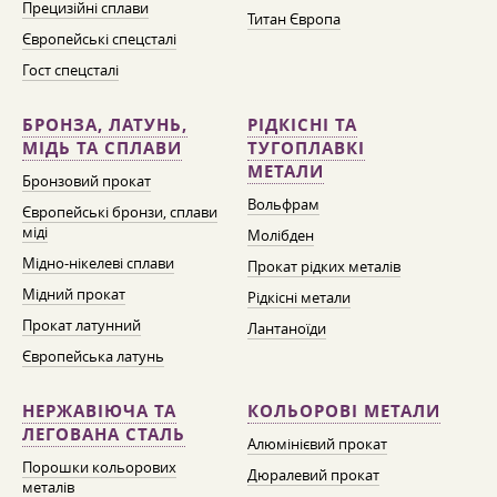
Прецизійні сплави
Титан Європа
Європейські спецсталі
Гост спецсталі
БРОНЗА, ЛАТУНЬ,
РІДКІСНІ ТА
МІДЬ ТА СПЛАВИ
ТУГОПЛАВКІ
МЕТАЛИ
Бронзовий прокат
Вольфрам
Європейські бронзи, сплави
міді
Молібден
Мідно-нікелеві сплави
Прокат рідких металів
Мідний прокат
Рідкісні метали
Прокат латунний
Лантаноїди
Європейська латунь
НЕРЖАВІЮЧА ТА
КОЛЬОРОВІ МЕТАЛИ
ЛЕГОВАНА СТАЛЬ
Алюмінієвий прокат
Порошки кольорових
Дюралевий прокат
металів