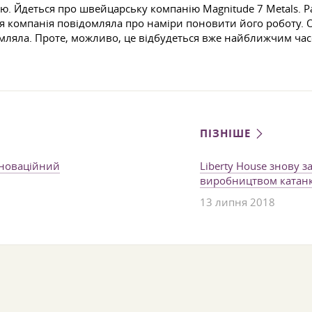
 Йдеться про швейцарську компанію Magnitude 7 Metals. Ра
ня компанія повідомляла про наміри поновити його роботу. 
домляла. Проте, можливо, це відбудеться вже найближчим час
ПІЗНІШЕ
нноваційний
Liberty House знову з
виробництвом катан
13 липня 2018