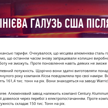
НІЄВА ГАЛУЗЬ США ПІСЛ
канські тарифи. Очікувалося, що місцева алюмінієва сталь г
омо, що останнім часом знову запрацювали колишні виробни
боту не зможуть. Проте поновлення навіть деяких не зможе
певний потужність. Щорічно вони здатні виготовляти понад
Минулого року компанія Alcoa повідомляла про свої наміри. 
ить 161,4 тис. тонн на рік. Вони знаходяться на заводі Warri
ebree. Алюмінієвий завод належить компанії Century Aluminum
її довелося через перебої з електропостачанням. Проте компа
ужність складає 150 тис. Тонн на рік.