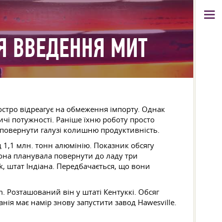
Я ВВЕДЕННЯ МИТ
остро відреагує на обмеження імпорту. Однак
чі потужності. Раніше їхню роботу просто
 повернути галузі колишню продуктивність.
 1,1 млн. тонн алюмінію. Показник обсягу
Вона планувала повернути до ладу три
ck, штат Індіана. Передбачається, що вони
. Розташований він у штаті Кентуккі. Обсяг
нія має намір знову запустити завод Hawesville.