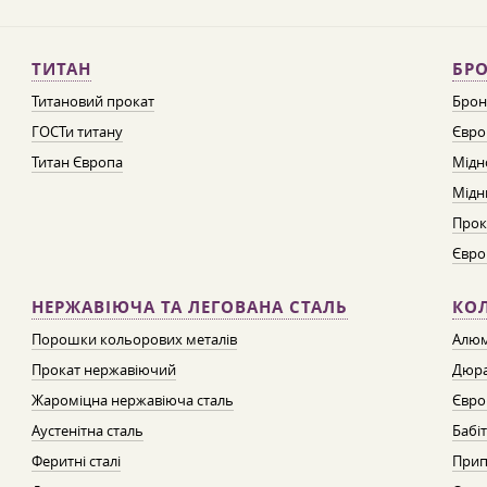
ТИТАН
БРО
Титановий прокат
Брон
ГОСТи титану
Євро
Титан Європа
Мідн
Мідн
Прок
Євро
НЕРЖАВІЮЧА ТА ЛЕГОВАНА СТАЛЬ
КО
Порошки кольорових металів
Алюм
Прокат нержавіючий
Дюра
Жароміцна нержавіюча сталь
Євро
Аустенітна сталь
Бабі
Феритні сталі
Прип