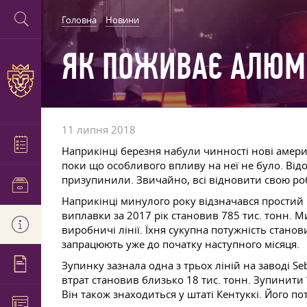
Головна
Новини
ЯК ПОЖИВАЄ АЛЮМІ
11 липня 2018
Наприкінці березня набули чинності нові амери
поки що особливого впливу на неї не було. Від
призупинили. Звичайно, всі відновити свою ро
Наприкінці минулого року відзначався простий 
виплавки за 2017 рік становив 785 тис. тонн. 
виробничі лінії. Їхня сукупна потужність станов
запрацюють уже до початку наступного місяця.
Зупинку зазнала одна з трьох ліній на заводі S
втрат становив близько 18 тис. тонн. Зупинити 
Він також знаходиться у штаті Кентуккі. Його пот