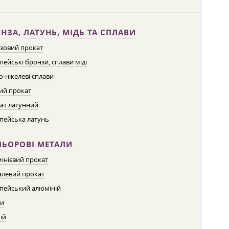
НЗА, ЛАТУНЬ, МІДЬ ТА СПЛАВИ
зовий прокат
пейські бронзи, сплави міді
о-нікелеві сплави
ий прокат
ат латунний
пейська латунь
ЛЬОРОВІ МЕТАЛИ
інієвий прокат
левий прокат
пейський алюміній
ти
ій