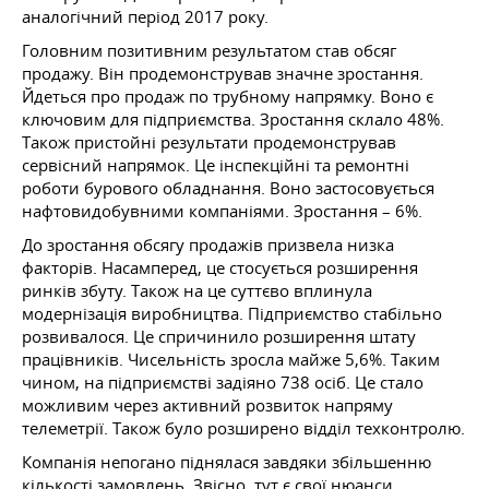
аналогічний період 2017 року.
Головним позитивним результатом став обсяг
продажу. Він продемонстрував значне зростання.
Йдеться про продаж по трубному напрямку. Воно є
ключовим для підприємства. Зростання склало 48%.
Також пристойні результати продемонстрував
сервісний напрямок. Це інспекційні та ремонтні
роботи бурового обладнання. Воно застосовується
нафтовидобувними компаніями. Зростання – 6%.
До зростання обсягу продажів призвела низка
факторів. Насамперед, це стосується розширення
ринків збуту. Також на це суттєво вплинула
модернізація виробництва. Підприємство стабільно
розвивалося. Це спричинило розширення штату
працівників. Чисельність зросла майже 5,6%. Таким
чином, на підприємстві задіяно 738 осіб. Це стало
можливим через активний розвиток напряму
телеметрії. Також було розширено відділ техконтролю.
Компанія непогано піднялася завдяки збільшенню
кількості замовлень. Звісно, тут є свої нюанси.