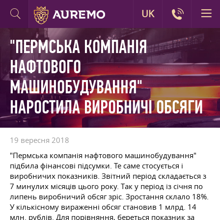
UK
"ПЕРМСЬКА КОМПАНІЯ
НАФТОВОГО
МАШИНОБУДУВАННЯ"
НАРОСТИЛА ВИРОБНИЧІ ОБСЯГИ
19 вересня 2018
"Пермська компанія нафтового машинобудування"
підбила фінансові підсумки. Те саме стосується і
виробничих показників. Звітний період складається з
7 минулих місяців цього року. Так у період із січня по
липень виробничий обсяг зріс. Зростання склало 18%.
У кількісному вираженні обсяг становив 1 млрд. 14
млн. рублів. Для порівняння, береться показник за