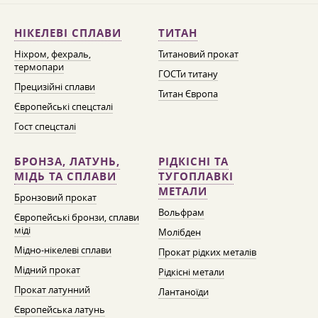
НІКЕЛЕВІ СПЛАВИ
ТИТАН
Ніхром, фехраль,
Титановий прокат
термопари
ГОСТи титану
Прецизійні сплави
Титан Європа
Європейські спецсталі
Гост спецсталі
БРОНЗА, ЛАТУНЬ,
РІДКІСНІ ТА
МІДЬ ТА СПЛАВИ
ТУГОПЛАВКІ
МЕТАЛИ
Бронзовий прокат
Вольфрам
Європейські бронзи, сплави
міді
Молібден
Мідно-нікелеві сплави
Прокат рідких металів
Мідний прокат
Рідкісні метали
Прокат латунний
Лантаноїди
Європейська латунь