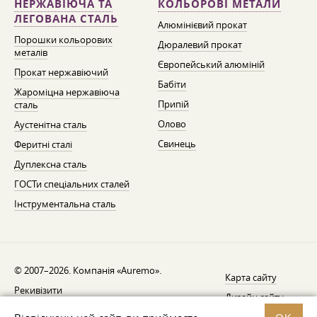
НЕРЖАВІЮЧА ТА
КОЛЬОРОВІ МЕТАЛИ
ЛЕГОВАНА СТАЛЬ
Алюмінієвий прокат
Порошки кольорових
Дюралевий прокат
металів
Європейський алюміній
Прокат нержавіючий
Бабіти
Жароміцна нержавіюча
Припій
сталь
Олово
Аустенітна сталь
Свинець
Феритні сталі
Дуплексна сталь
ГОСТи спеціальних сталей
Інструментальна сталь
© 2007–2026. Компанія «Auremo».
Карта сайту
Рекивізити
Дизайн сайту —
AGB
Fresh