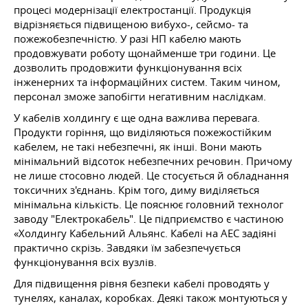
процесі модернізації електростанції. Продукція
відрізняється підвищеною вибухо-, сейсмо- та
пожежобезпечністю. У разі НП кабелю мають
продовжувати роботу щонайменше три години. Це
дозволить продовжити функціонування всіх
інженерних та інформаційних систем. Таким чином,
персонал зможе запобігти негативним наслідкам.
У кабелів холдингу є ще одна важлива перевага.
Продукти горіння, що виділяються пожежостійким
кабелем, не такі небезпечні, як інші. Вони мають
мінімальний відсоток небезпечних речовин. Причому
не лише стосовно людей. Це стосується й обладнання
токсичних з'єднань. Крім того, диму виділяється
мінімальна кількість. Це пояснює головний технолог
заводу "Електрокабель". Це підприємство є частиною
«Холдингу Кабельний Альянс. Кабелі на АЕС задіяні
практично скрізь. Завдяки їм забезпечується
функціонування всіх вузлів.
Для підвищення рівня безпеки кабелі проводять у
тунелях, каналах, коробках. Деякі також монтуються у