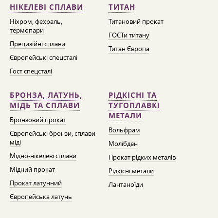
НІКЕЛЕВІ СПЛАВИ
ТИТАН
Ніхром, фехраль,
Титановий прокат
термопари
ГОСТи титану
Прецизійні сплави
Титан Європа
Європейські спецсталі
Гост спецсталі
БРОНЗА, ЛАТУНЬ,
РІДКІСНІ ТА
МІДЬ ТА СПЛАВИ
ТУГОПЛАВКІ
МЕТАЛИ
Бронзовий прокат
Вольфрам
Європейські бронзи, сплави
міді
Молібден
Мідно-нікелеві сплави
Прокат рідких металів
Мідний прокат
Рідкісні метали
Прокат латунний
Лантаноїди
Європейська латунь