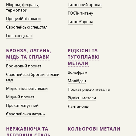
Ніхром, фехраль,
Титановий прокат
термопари
ГОСТи титану
Прецизійні сплави
Титан Європа
Європейські спецсталі
Гост спецсталі
БРОНЗА, ЛАТУНЬ,
РІДКІСНІ ТА
МІДЬ ТА СПЛАВИ
ТУГОПЛАВКІ
МЕТАЛИ
Бронзовий прокат
Вольфрам
Європейські бронзи, сплави
міді
Молібден
Мідно-нікелеві сплави
Прокат рідких металів
Мідний прокат
Рідкісні метали
Прокат латунний
Лантаноїди
Європейська латунь
НЕРЖАВІЮЧА ТА
КОЛЬОРОВІ МЕТАЛИ
ЛЕГОВАНА СТАЛЬ