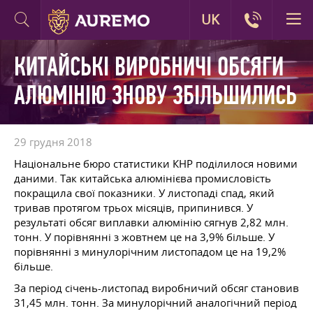
UK
КИТАЙСЬКІ ВИРОБНИЧІ ОБСЯГИ
АЛЮМІНІЮ ЗНОВУ ЗБІЛЬШИЛИСЬ
29 грудня 2018
Національне бюро статистики КНР поділилося новими
даними. Так китайська алюмінієва промисловість
покращила свої показники. У листопаді спад, який
тривав протягом трьох місяців, припинився. У
результаті обсяг виплавки алюмінію сягнув 2,82 млн.
тонн. У порівнянні з жовтнем це на 3,9% більше. У
порівнянні з минулорічним листопадом це на 19,2%
більше.
За період січень-листопад виробничий обсяг становив
31,45 млн. тонн. За минулорічний аналогічний період