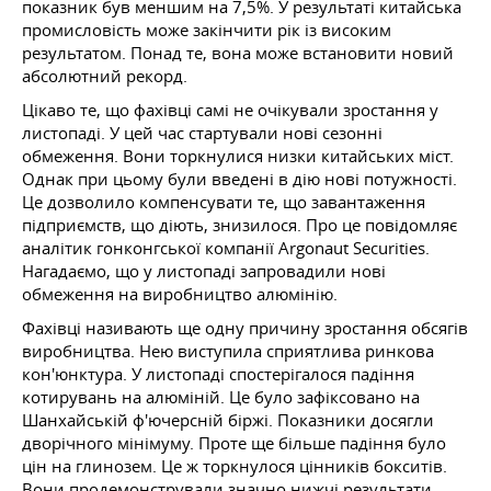
показник був меншим на 7,5%. У результаті китайська
промисловість може закінчити рік із високим
результатом. Понад те, вона може встановити новий
абсолютний рекорд.
Цікаво те, що фахівці самі не очікували зростання у
листопаді. У цей час стартували нові сезонні
обмеження. Вони торкнулися низки китайських міст.
Однак при цьому були введені в дію нові потужності.
Це дозволило компенсувати те, що завантаження
підприємств, що діють, знизилося. Про це повідомляє
аналітик гонконгської компанії Argonaut Securities.
Нагадаємо, що у листопаді запровадили нові
обмеження на виробництво алюмінію.
Фахівці називають ще одну причину зростання обсягів
виробництва. Нею виступила сприятлива ринкова
кон'юнктура. У листопаді спостерігалося падіння
котирувань на алюміній. Це було зафіксовано на
Шанхайській ф'ючерсній біржі. Показники досягли
дворічного мінімуму. Проте ще більше падіння було
цін на глинозем. Це ж торкнулося цінників бокситів.
Вони продемонстрували значно нижчі результати.