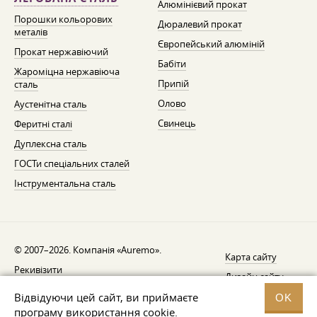
Алюмінієвий прокат
Порошки кольорових
Дюралевий прокат
металів
Європейський алюміній
Прокат нержавіючий
Бабіти
Жароміцна нержавіюча
Припій
сталь
Олово
Аустенітна сталь
Свинець
Феритні сталі
Дуплексна сталь
ГОСТи спеціальних сталей
Інструментальна сталь
© 2007–2026. Компанія «Auremo».
Карта сайту
Рекивізити
Дизайн сайту —
AGB
Fresh
Відвідуючи цей сайт, ви приймаєте
OK
Повідомлення про відкликання
програму використання cookie.