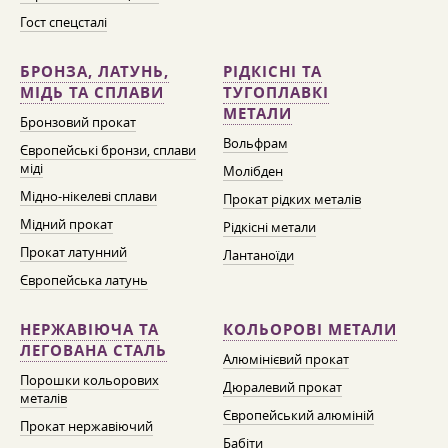
Гост спецсталі
БРОНЗА, ЛАТУНЬ,
РІДКІСНІ ТА
МІДЬ ТА СПЛАВИ
ТУГОПЛАВКІ
МЕТАЛИ
Бронзовий прокат
Вольфрам
Європейські бронзи, сплави
міді
Молібден
Мідно-нікелеві сплави
Прокат рідких металів
Мідний прокат
Рідкісні метали
Прокат латунний
Лантаноїди
Європейська латунь
НЕРЖАВІЮЧА ТА
КОЛЬОРОВІ МЕТАЛИ
ЛЕГОВАНА СТАЛЬ
Алюмінієвий прокат
Порошки кольорових
Дюралевий прокат
металів
Європейський алюміній
Прокат нержавіючий
Бабіти