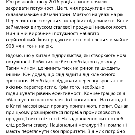
Юн розповів, що у 2016 році активно почали
закривати потужності. Це ті, чия продуктивність
складає майже 300 млн тонн. Мається на увазі на рік.
Переважно це стосується застарілих підприємств. Вони
займалися випуском сталевої продукції низької якості.
Нинішній виробничі потужності набагато
серйозніший. Їхня продуктивність оцінюється в майже
908 млн. тонн на рік.
Відомо, що у Китаї є підприємства, які створюють нові
потужності. Робиться це без необхідного дозволу.
Таким чином, це чинить тиск на ринок та шкодить
іншим. Юн додав, що слід відійти від кількісного
зростання. Необхідно віддавати перевагу зростанню
якісних характеристик. Крім того, необхідно
підвищувати рівень ефективності. Концентрацію слід
збільшувати шляхом злиттів і поглинань. На сьогодні
в Китаї масові види прокату припиняють попит. Однак
при цьому розширюється потреба промисловості в
продукції високої якості. На задоволення цих потреб
слід робити ставку. Національні металургійні компанії
мають переглянути свої пріоритети. Від них потрібно