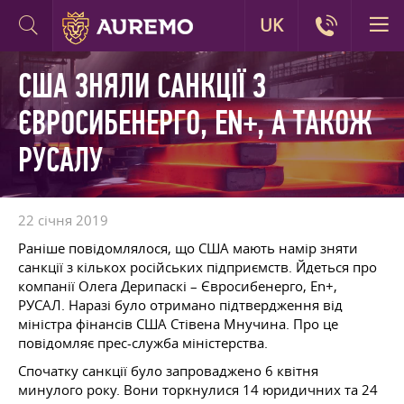
UK
США ЗНЯЛИ САНКЦІЇ З
ЄВРОСИБЕНЕРГО, EN+, А ТАКОЖ
РУСАЛУ
22 січня 2019
Раніше повідомлялося, що США мають намір зняти
санкції з кількох російських підприємств. Йдеться про
компанії Олега Дерипаскі – Євросибенерго, En+,
РУСАЛ. Наразі було отримано підтвердження від
міністра фінансів США Стівена Мнучина. Про це
повідомляє прес-служба міністерства.
Спочатку санкції було запроваджено 6 квітня
минулого року. Вони торкнулися 14 юридичних та 24