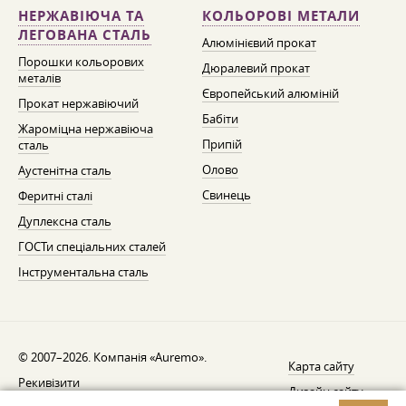
НЕРЖАВІЮЧА ТА
КОЛЬОРОВІ МЕТАЛИ
ЛЕГОВАНА СТАЛЬ
Алюмінієвий прокат
Порошки кольорових
Дюралевий прокат
металів
Європейський алюміній
Прокат нержавіючий
Бабіти
Жароміцна нержавіюча
Припій
сталь
Олово
Аустенітна сталь
Свинець
Феритні сталі
Дуплексна сталь
ГОСТи спеціальних сталей
Інструментальна сталь
© 2007–2026. Компанія «Auremo».
Карта сайту
Рекивізити
Дизайн сайту —