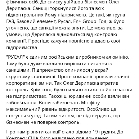
фізичних осіб. До списку увійшов бізнесмен Олег
Дерипаска. Санкції торкнулися його та всіх
підконтрольних йому підприємств. Це такі, як група
ГАЗ, Базовий елемент, Русал, En+ Group. Тоді ж було
уточнено, що санкції можна зняти. Це можливо, за
умови, що Дерипаска відмовиться від контролю
компанії. Простіше кажучи повністю віддасть свої
підприємства.
"РУСАЛ" є єдиним російським виробником алюмінію.
Тому було дуже важливо вирішити питання із
санкціями. Підприємство опинилося у вкрай
скрутному становищі. Проте компанії провели значні
корпоративні зміни. Так Олег Дерипаска втратив
контроль. Крім того, було сильно знижено його частки
на підприємствах. Також ці юридичні особи взяли він
зобов'язання. Вони забезпечать Мінфіну
максимальний рівень відкритості. Особливо це
стосується угод. Таким чином, це підтвердить, що
бізнесмен не поверне контроль.
Про намір зняти санкції стало відомо 19 грудня. До
Конгресу США було надіслано повідомлення.