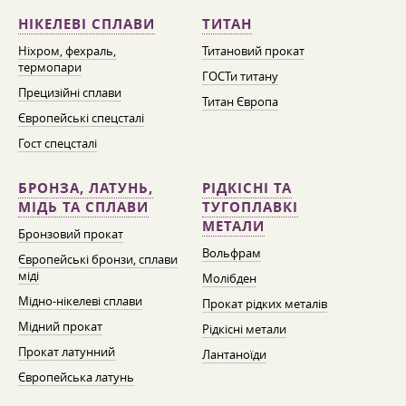
НІКЕЛЕВІ СПЛАВИ
ТИТАН
Ніхром, фехраль,
Титановий прокат
термопари
ГОСТи титану
Прецизійні сплави
Титан Європа
Європейські спецсталі
Гост спецсталі
БРОНЗА, ЛАТУНЬ,
РІДКІСНІ ТА
МІДЬ ТА СПЛАВИ
ТУГОПЛАВКІ
МЕТАЛИ
Бронзовий прокат
Вольфрам
Європейські бронзи, сплави
міді
Молібден
Мідно-нікелеві сплави
Прокат рідких металів
Мідний прокат
Рідкісні метали
Прокат латунний
Лантаноїди
Європейська латунь