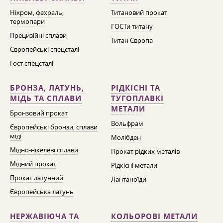
Ніхром, фехраль,
Титановий прокат
термопари
ГОСТи титану
Прецизійні сплави
Титан Європа
Європейські спецсталі
Гост спецсталі
БРОНЗА, ЛАТУНЬ,
РІДКІСНІ ТА
МІДЬ ТА СПЛАВИ
ТУГОПЛАВКІ
МЕТАЛИ
Бронзовий прокат
Вольфрам
Європейські бронзи, сплави
міді
Молібден
Мідно-нікелеві сплави
Прокат рідких металів
Мідний прокат
Рідкісні метали
Прокат латунний
Лантаноїди
Європейська латунь
НЕРЖАВІЮЧА ТА
КОЛЬОРОВІ МЕТАЛИ