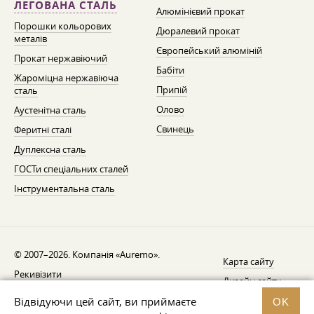
ЛЕГОВАНА СТАЛЬ
Алюмінієвий прокат
Порошки кольорових
Дюралевий прокат
металів
Європейський алюміній
Прокат нержавіючий
Бабіти
Жароміцна нержавіюча
Припій
сталь
Олово
Аустенітна сталь
Свинець
Феритні сталі
Дуплексна сталь
ГОСТи спеціальних сталей
Інструментальна сталь
© 2007–2026. Компанія «Auremo».
Карта сайту
Рекивізити
Дизайн сайту —
AGB
Fresh
Відвідуючи цей сайт, ви приймаєте
OK
Повідомлення про відкликання