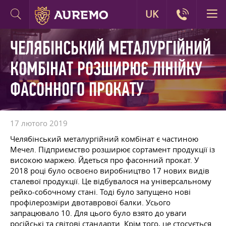
UK
ЧЕЛЯБІНСЬКИЙ МЕТАЛУРГІЙНИЙ
КОМБІНАТ РОЗШИРЮЄ ЛІНІЙКУ
ФАСОННОГО ПРОКАТУ
17 лютого 2019
Челябінський металургійний комбінат є частиною
Мечел. Підприємство розширює сортамент продукції із
високою маржею. Йдеться про фасонний прокат. У
2018 році було освоєно виробництво 17 нових видів
сталевої продукції. Це відбувалося на універсальному
рейко-собочному стані. Тоді було запущено нові
профілерозміри двотаврової балки. Усього
запрацювало 10. Для цього було взято до уваги
російські та світові стандарти. Крім того, це стосується