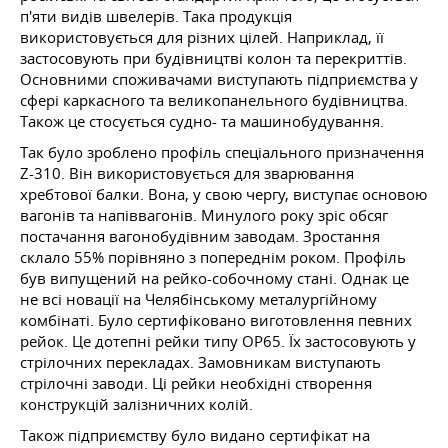
п'яти видів швелерів. Така продукція
використовується для різних цілей. Наприклад, її
застосовують при будівництві колон та перекриттів.
Основними споживачами виступають підприємства у
сфері каркасного та великопанельного будівництва.
Також це стосується судно- та машинобудування.
Так було зроблено профіль спеціального призначення
Z-310. Він використовується для зварювання
хребтової балки. Вона, у свою чергу, виступає основою
вагонів та напіввагонів. Минулого року зріс обсяг
постачання вагонобудівним заводам. Зростання
склало 55% порівняно з попереднім роком. Профіль
був випущений на рейко-собочному стані. Однак це
не всі новації на Челябінському металургійному
комбінаті. Було сертифіковано виготовлення певних
рейок. Це дотепні рейки типу ОР65. Їх застосовують у
стрілочних перекладах. Замовникам виступають
стрілочні заводи. Ці рейки необхідні створення
конструкцій залізничних колій.
Також підприємству було видано сертифікат на