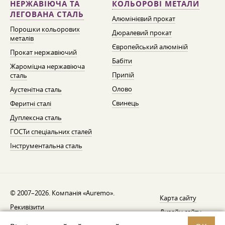
НЕРЖАВІЮЧА ТА
КОЛЬОРОВІ МЕТАЛИ
ЛЕГОВАНА СТАЛЬ
Алюмінієвий прокат
Порошки кольорових
Дюралевий прокат
металів
Європейський алюміній
Прокат нержавіючий
Бабіти
Жароміцна нержавіюча
Припій
сталь
Олово
Аустенітна сталь
Свинець
Феритні сталі
Дуплексна сталь
ГОСТи спеціальних сталей
Інструментальна сталь
© 2007–2026. Компанія «Auremo».
Карта сайту
Рекивізити
Дизайн сайту —
AGB
Fresh