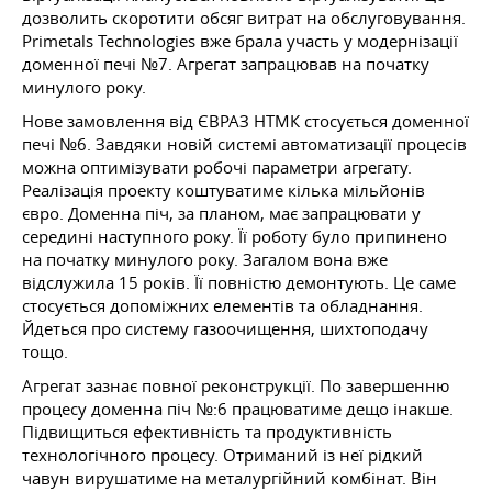
дозволить скоротити обсяг витрат на обслуговування.
Primetals Technologies вже брала участь у модернізації
доменної печі №7. Агрегат запрацював на початку
минулого року.
Нове замовлення від ЄВРАЗ НТМК стосується доменної
печі №6. Завдяки новій системі автоматизації процесів
можна оптимізувати робочі параметри агрегату.
Реалізація проекту коштуватиме кілька мільйонів
євро. Доменна піч, за планом, має запрацювати у
середині наступного року. Її роботу було припинено
на початку минулого року. Загалом вона вже
відслужила 15 років. Її повністю демонтують. Це саме
стосується допоміжних елементів та обладнання.
Йдеться про систему газоочищення, шихтоподачу
тощо.
Агрегат зазнає повної реконструкції. По завершенню
процесу доменна піч №:6 працюватиме дещо інакше.
Підвищиться ефективність та продуктивність
технологічного процесу. Отриманий із неї рідкий
чавун вирушатиме на металургійний комбінат. Він