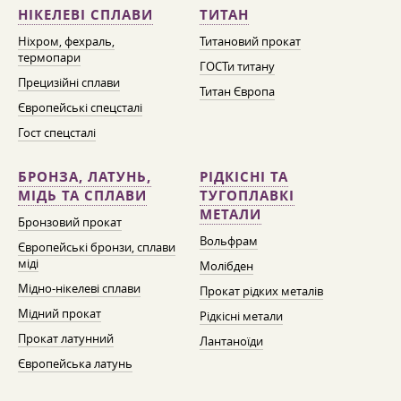
НІКЕЛЕВІ СПЛАВИ
ТИТАН
Ніхром, фехраль,
Титановий прокат
термопари
ГОСТи титану
Прецизійні сплави
Титан Європа
Європейські спецсталі
Гост спецсталі
БРОНЗА, ЛАТУНЬ,
РІДКІСНІ ТА
МІДЬ ТА СПЛАВИ
ТУГОПЛАВКІ
МЕТАЛИ
Бронзовий прокат
Вольфрам
Європейські бронзи, сплави
міді
Молібден
Мідно-нікелеві сплави
Прокат рідких металів
Мідний прокат
Рідкісні метали
Прокат латунний
Лантаноїди
Європейська латунь