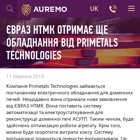
UK
ЄВРАЗ НТМК ОТРИМАЄ ЩЕ
ОБЛАДНАННЯ ВІД PRIMETALS
TECHNOLOGIES
11 березня 2019
Компанія Primetals Technologies займається
постачанням електричного обладнання для доменних
печей. Нещодавно вона отримала нове замовлення
від ЄВРАЗ НТМК. Вона поставить систему
автоматизації та електроустаткування для
реконструкції доменної печі АСУТП. Таким чином, буде
здійснено оптимізацію роботи агрегату. Крім того,
можна буде скоротити витрати коксу. Систему
віртуалізації планується повністю віртуалізувати. Це