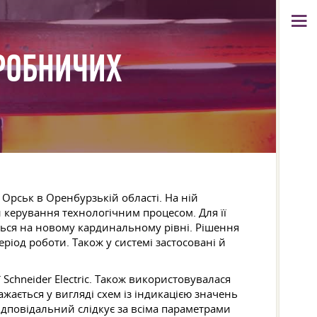
РОБНИЧИХ
 Орськ в Оренбурзькій області. На ній
 керування технологічним процесом. Для її
ься на новому кардинальному рівні. Рішення
ріод роботи. Також у системі застосовані й
Schneider Electric. Також використовувалася
жається у вигляді схем із індикацією значень
ідповідальний слідкує за всіма параметрами