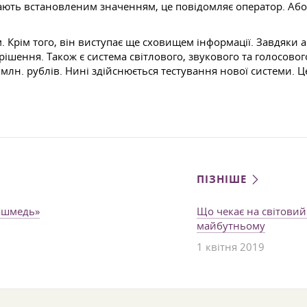
дають встановленим значенням, це повідомляє оператор. Аб
ом. Крім того, він виступає ще сховищем інформації. Завдяки
рішення. Також є система світлового, звукового та голосов
8 млн. рублів. Нині здійснюється тестування нової системи. Ц
ПІЗНІШЕ
башмедь»
Що чекає на світови
майбутньому
1 квітня 2019