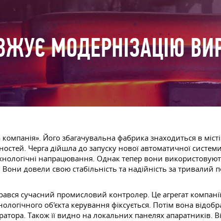
ВЖУЄ МОДЕРНІЗАЦІЮ ВИ
компанія». Його збагачувальна фабрика знаходиться в місті
стей. Черга дійшла до запуску нової автоматичної системи
хнологічні напрацювання. Однак тепер вони використовуют
Вони довели свою стабільність та надійність за тривалий пе
брався сучасний промисловий контролер. Це агрегат компанії 
ологічного об'єкта керування фіксується. Потім вона відобра
ратора. Також її видно на локальних панелях апаратників. В