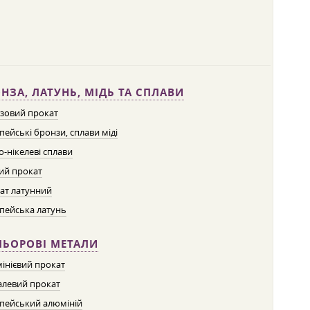
НЗА, ЛАТУНЬ, МІДЬ ТА СПЛАВИ
зовий прокат
пейські бронзи, сплави міді
о-нікелеві сплави
ий прокат
ат латунний
пейська латунь
ЛЬОРОВІ МЕТАЛИ
інієвий прокат
левий прокат
пейський алюміній