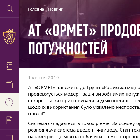
Головна
Новини
АТ «ОРМЕТ» ПРОДО
ПОТУЖНОСТЕЙ
1 квітня 2019
АТ «ОРМЕТ» належить до Групи «Російська мідна 
продовжується модернізація виробничих потужно
створення використовувалися деякі колишні те
щодо їх використання було ухвалено неспроста. 
новації.
Система складається із трьох рівнів. За основу 
розподільча система введення-виводу. Стан техн
параметрів. Це можна побачити на моніторі опе