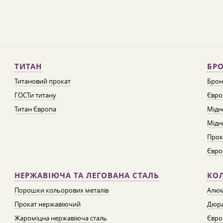
ТИТАН
БРО
Титановий прокат
Брон
ГОСТи титану
Євро
Титан Європа
Мідн
Мідн
Прок
Євро
НЕРЖАВІЮЧА ТА ЛЕГОВАНА СТАЛЬ
КО
Порошки кольорових металів
Алюм
Прокат нержавіючий
Дюра
Жароміцна нержавіюча сталь
Євро