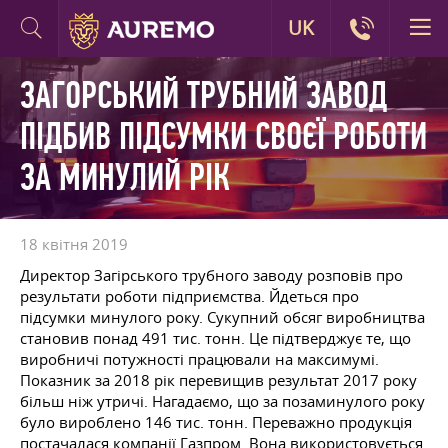
UK
ЗАГОРСЬКИЙ ТРУБНИЙ ЗАВОД
ПІДБИВ ПІДСУМКИ СВОЄЇ РОБОТИ
ЗА МИНУЛИЙ РІК
18 квітня 2019
Директор Загірського трубного заводу розповів про
результати роботи підприємства. Йдеться про
підсумки минулого року. Сукупний обсяг виробництва
становив понад 491 тис. тонн. Це підтверджує те, що
виробничі потужності працювали на максимумі.
Показник за 2018 рік перевищив результат 2017 року
більш ніж утричі. Нагадаємо, що за позаминулого року
було вироблено 146 тис. тонн. Переважно продукція
постачалася компанії Газпром. Вона використовується