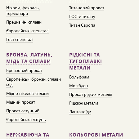
Ніхром, фехраль,
Титановий прокат
термопари
ГОСТи титану
Прецизійні сплави
Титан Європа
Європейські спецсталі
Гост спецсталі
БРОНЗА, ЛАТУНЬ,
РІДКІСНІ ТА
МІДЬ ТА СПЛАВИ
ТУГОПЛАВКІ
МЕТАЛИ
Бронзовий прокат
Вольфрам
Європейські бронзи, сплави
міді
Молібден
Мідно-нікелеві сплави
Прокат рідких металів
Мідний прокат
Рідкісні метали
Прокат латунний
Лантаноїди
Європейська латунь
НЕРЖАВІЮЧА ТА
КОЛЬОРОВІ МЕТАЛИ