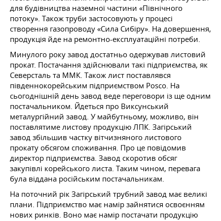
для будівництва наземної частини «Північного
потоку». Також труби застосовують у процесі
створення газопроводу «Сила Сибіру». На довершення,
продукція йде на ремонтно-експлуатаційні потреби.
Минулого року завод достатньо одержував листовий
прокат. Постачання здійснювали такі підприємства, як
Северсталь та ММК. Також лист поставлявся
південнокорейським підприємством Posco. На
сьогоднішній день завод веде переговори із ще одним
постачальником. Йдеться про Виксунський
металургійний завод. У майбутньому, можливо, він
поставлятиме листову продукцію ЛПК. Загірський
завод збільшив частку вітчизняного листового
прокату обсягом споживання. Про це повідомив
директор підприємства. Завод скоротив обсяг
закупівлі корейського листа. Таким чином, перевага
була віддана російським постачальникам.
На поточний рік Загірський трубний завод має великі
плани. Підприємство має намір зайнятися освоєнням
нових ринків. Воно має намір постачати продукцію