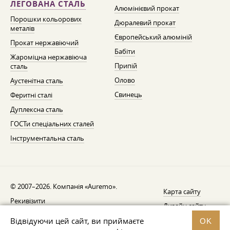
ЛЕГОВАНА СТАЛЬ
Алюмінієвий прокат
Порошки кольорових
Дюралевий прокат
металів
Європейський алюміній
Прокат нержавіючий
Бабіти
Жароміцна нержавіюча
Припій
сталь
Олово
Аустенітна сталь
Свинець
Феритні сталі
Дуплексна сталь
ГОСТи спеціальних сталей
Інструментальна сталь
© 2007–2026. Компанія «Auremo».
Карта сайту
Рекивізити
Дизайн сайту —
AGB
Fresh
Відвідуючи цей сайт, ви приймаєте
OK
Повідомлення про відкликання