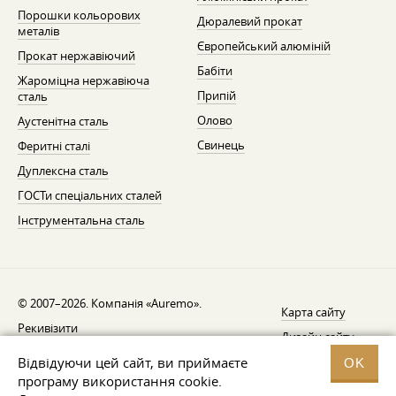
Порошки кольорових
Дюралевий прокат
металів
Європейський алюміній
Прокат нержавіючий
Бабіти
Жароміцна нержавіюча
Припій
сталь
Олово
Аустенітна сталь
Свинець
Феритні сталі
Дуплексна сталь
ГОСТи спеціальних сталей
Інструментальна сталь
© 2007–2026. Компанія «Auremo».
Карта сайту
Рекивізити
Дизайн сайту —
AGB
Fresh
Відвідуючи цей сайт, ви приймаєте
OK
Повідомлення про відкликання
програму використання cookie.