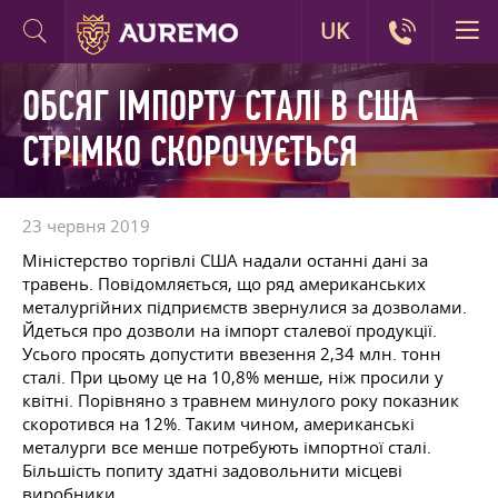
UK
ОБСЯГ ІМПОРТУ СТАЛІ В США
СТРІМКО СКОРОЧУЄТЬСЯ
23 червня 2019
Міністерство торгівлі США надали останні дані за
травень. Повідомляється, що ряд американських
металургійних підприємств звернулися за дозволами.
Йдеться про дозволи на імпорт сталевої продукції.
Усього просять допустити ввезення 2,34 млн. тонн
сталі. При цьому це на 10,8% менше, ніж просили у
квітні. Порівняно з травнем минулого року показник
скоротився на 12%. Таким чином, американські
металурги все менше потребують імпортної сталі.
Більшість попиту здатні задовольнити місцеві
виробники.