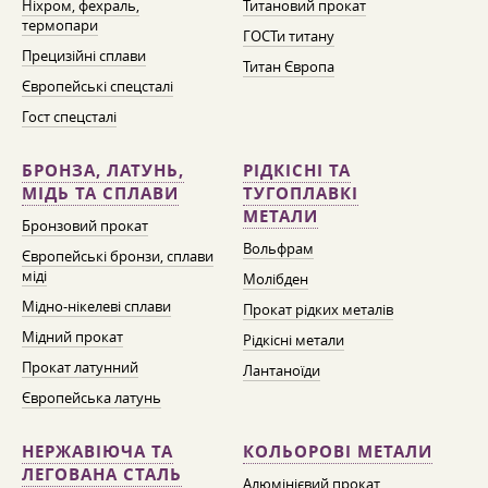
Ніхром, фехраль,
Титановий прокат
термопари
ГОСТи титану
Прецизійні сплави
Титан Європа
Європейські спецсталі
Гост спецсталі
БРОНЗА, ЛАТУНЬ,
РІДКІСНІ ТА
МІДЬ ТА СПЛАВИ
ТУГОПЛАВКІ
МЕТАЛИ
Бронзовий прокат
Вольфрам
Європейські бронзи, сплави
міді
Молібден
Мідно-нікелеві сплави
Прокат рідких металів
Мідний прокат
Рідкісні метали
Прокат латунний
Лантаноїди
Європейська латунь
НЕРЖАВІЮЧА ТА
КОЛЬОРОВІ МЕТАЛИ
ЛЕГОВАНА СТАЛЬ
Алюмінієвий прокат