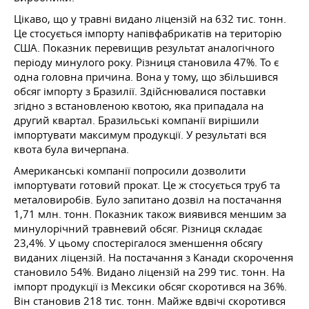
Цікаво, що у травні видано ліцензій на 632 тис. тонн.
Це стосується імпорту напівфабрикатів на територію
США. Показник перевищив результат аналогічного
періоду минулого року. Різниця становила 47%. То є
одна головна причина. Вона у тому, що збільшився
обсяг імпорту з Бразилії. Здійснювалися поставки
згідно з встановленою квотою, яка припадала на
другий квартал. Бразильські компанії вирішили
імпортувати максимум продукції. У результаті вся
квота була вичерпана.
Американські компанії попросили дозволити
імпортувати готовий прокат. Це ж стосується труб та
металовиробів. Було запитано дозвіл на постачання
1,71 млн. тонн. Показник також виявився меншим за
минулорічний травневий обсяг. Різниця складає
23,4%. У цьому спостерігалося зменшення обсягу
виданих ліцензій. На постачання з Канади скорочення
становило 54%. Видано ліцензій на 299 тис. тонн. На
імпорт продукції із Мексики обсяг скоротився на 36%.
Він становив 218 тис. тонн. Майже вдвічі скоротився