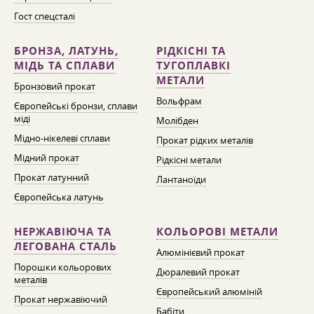
Гост спецсталі
БРОНЗА, ЛАТУНЬ,
РІДКІСНІ ТА
МІДЬ ТА СПЛАВИ
ТУГОПЛАВКІ
МЕТАЛИ
Бронзовий прокат
Вольфрам
Європейські бронзи, сплави
міді
Молібден
Мідно-нікелеві сплави
Прокат рідких металів
Мідний прокат
Рідкісні метали
Прокат латунний
Лантаноїди
Європейська латунь
НЕРЖАВІЮЧА ТА
КОЛЬОРОВІ МЕТАЛИ
ЛЕГОВАНА СТАЛЬ
Алюмінієвий прокат
Порошки кольорових
Дюралевий прокат
металів
Європейський алюміній
Прокат нержавіючий
Бабіти