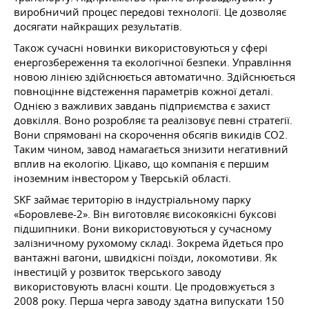
виробничий процес передові технології. Це дозволяє
досягати найкращих результатів.
Також сучасні новинки використовуються у сфері
енергозбереження та екологічної безпеки. Управління
новою лінією здійснюється автоматично. Здійснюється
повноцінне відстеження параметрів кожної деталі.
Однією з важливих завдань підприємства є захист
довкілля. Воно розробляє та реалізовує певні стратегії.
Вони спрямовані на скорочення обсягів викидів СО2.
Таким чином, завод намагається знизити негативний
вплив на екологію. Цікаво, що компанія є першим
іноземним інвестором у Тверській області.
SKF займає територію в індустріальному парку
«Боровлеве-2». Він виготовляє високоякісні буксові
підшипники. Вони використовуються у сучасному
залізничному рухомому складі. Зокрема йдеться про
вантажні вагони, швидкісні поїзди, локомотиви. Як
інвестицій у розвиток тверського заводу
використовують власні кошти. Це продовжується з
2008 року. Перша черга заводу здатна випускати 150