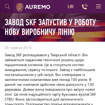
UK
ЗАВОД SKF ЗАПУСТИВ У РОБОТУ
НОВУ ВИРОБНИЧУ ЛІНІЮ
26 червня 2019
Завод SKF розташувався у Тверській області. Він
займається наданням технічних рішень щодо
підшипників кочення. Це ж стосується систем
змащування, сервісу та іншого. Завод є найбільшим
постачальником у цій галузі. Він співпрацює із
залізничними компаніями вже понад 100 років. В
даний час компанія здійснює свою діяльність у 130
державах. Днями вона повідомила про запуск нової
лінії. Це лінія індукційного гарту буксових вузлів SKF
CTBU. Вони застосовуються для залізничного
транспорту. Підприємство прагне впроваджувати у