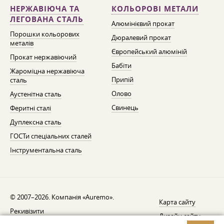
НЕРЖАВІЮЧА ТА
КОЛЬОРОВІ МЕТАЛИ
ЛЕГОВАНА СТАЛЬ
Алюмінієвий прокат
Порошки кольорових
Дюралевий прокат
металів
Європейський алюміній
Прокат нержавіючий
Бабіти
Жароміцна нержавіюча
Припій
сталь
Олово
Аустенітна сталь
Свинець
Феритні сталі
Дуплексна сталь
ГОСТи спеціальних сталей
Інструментальна сталь
© 2007–2026. Компанія «Auremo».
Карта сайту
Рекивізити
Дизайн сайту —