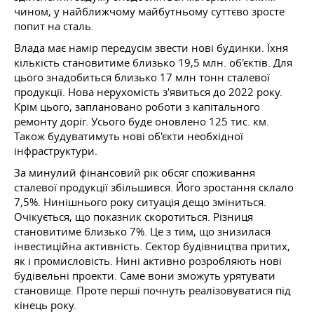
чином, у найближчому майбутньому суттєво зросте
попит на сталь.
Влада має намір передусім звести нові будинки. Їхня
кількість становитиме близько 19,5 млн. об'єктів. Для
цього знадобиться близько 17 млн тонн сталевої
продукції. Нова нерухомість з'явиться до 2022 року.
Крім цього, заплановано роботи з капітального
ремонту доріг. Усього буде оновлено 125 тис. км.
Також будуватимуть нові об'єкти необхідної
інфраструктури.
За минулий фінансовий рік обсяг споживання
сталевої продукції збільшився. Його зростання склало
7,5%. Нинішнього року ситуація дещо зміниться.
Очікується, що показник скоротиться. Різниця
становитиме близько 7%. Це з тим, що знизилася
інвестиційна активність. Сектор будівництва притих,
як і промисловість. Нині активно розробляють нові
будівельні проекти. Саме вони зможуть урятувати
становище. Проте перші почнуть реалізовуватися під
кінець року.