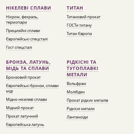
НІКЕЛЕВІ СПЛАВИ
ТИТАН
Ніхром, фехраль,
Титановий прокат
термопари
ГОСТи титану
Прецизійні сплави
Титан Європа
Європейські спецсталі
Гост спецсталі
БРОНЗА, ЛАТУНЬ,
РІДКІСНІ ТА
МІДЬ ТА СПЛАВИ
ТУГОПЛАВКІ
МЕТАЛИ
Бронзовий прокат
Вольфрам
Європейські бронзи, сплави
міді
Молібден
Мідно-нікелеві сплави
Прокат рідких металів
Мідний прокат
Рідкісні метали
Прокат латунний
Лантаноїди
Європейська латунь