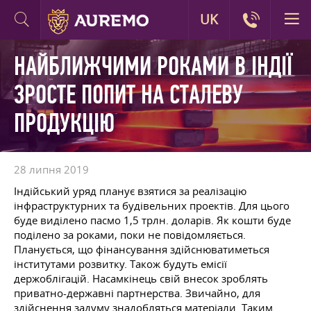
UK
НАЙБЛИЖЧИМИ РОКАМИ В ІНДІЇ
ЗРОСТЕ ПОПИТ НА СТАЛЕВУ
ПРОДУКЦІЮ
28 липня 2019
Індійський уряд планує взятися за реалізацію
інфраструктурних та будівельних проектів. Для цього
буде виділено пасмо 1,5 трлн. доларів. Як кошти буде
поділено за роками, поки не повідомляється.
Планується, що фінансування здійснюватиметься
інститутами розвитку. Також будуть емісії
держоблігацій. Насамкінець свій внесок зроблять
приватно-державні партнерства. Звичайно, для
здійснення задуму знадобляться матеріали. Таким