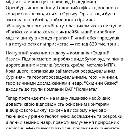
мідних та мідно-цинкових руд із родовищ
Оренбурзького регіону. Головний офіс акціонерного
товариства знаходиться в Орську. Організація була
заснована на базі однойменного гірничо-
збагачувального комбінату, власником якого виступає
«Російська мідна компанія» (найбільший виробник
міді та цинку в концентратах). Річний обсяг продукції
на потужностях підприємства — понад 820 тис. тонн.
Наступний учасник тендеру – компанія «Східний
базис». Підприємство виробляє видобуток руд та пісків
дорогоцінних металів (золота, срібла, металів МПГ).
Крім цього, організація займається розвідувальним
бурінням та геологорозвідувальними, геохімічними,
геофізичними дослідженнями надр. "Східний базис"
входить до групи компаній ВАТ "Поліметал".
Тепер претендентам на мідну ліцензію необхідно
довести свою відповідність основним критеріям
відбіркового циклу, зокрема високому науково-
технічному рівню геологічних досліджень та розробки
ділянки земних надр, повноті вилучення природних
ресурсів, ефективності заходів, покликаних оберігати