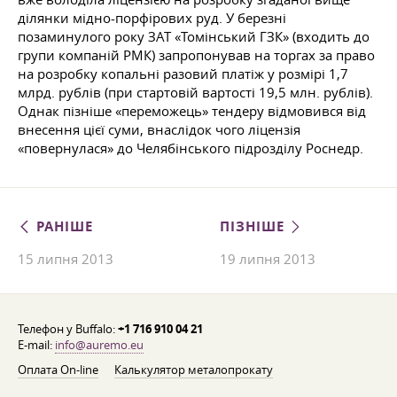
ділянки мідно-порфірових руд. У березні
позаминулого року ЗАТ «Томінський ГЗК» (входить до
групи компаній РМК) запропонував на торгах за право
на розробку копальні разовий платіж у розмірі 1,7
млрд. рублів (при стартовій вартості 19,5 млн. рублів).
Однак пізніше «переможець» тендеру відмовився від
внесення цієї суми, внаслідок чого ліцензія
«повернулася» до Челябінського підрозділу Роснедр.
РАНІШЕ
ПІЗНІШЕ
15 липня 2013
19 липня 2013
Телефон у Buffalo:
+1 716 910 04 21
E-mail:
info@auremo.eu
Оплата On-line
Калькулятор металопрокату