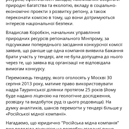
природні багатства та екологію, вкладу в соціально-
економічні проекти з розвитку регіону, а також
переконати комісію в тому, що вони дотримуються
інтересів національної безпеки.
Владислав Коробкін, начальник управління
природних ресурсів регіонального Мінпрому, за
підсумками попереднього засідання конкурсної комісії
заявив, що раніше ще одна компанія виявила бажання
брати участь у тендері, але не була допущена до нього
через те, що заявка від організації не відповідала
вимогам конкурсу.
Переможець тендеру, якого оголосять у Москві 30
серпня 2013 року, матиме право використовувати
надра Тауринської ділянки протягом 25 років (йому
буде надано ліцензію на геологічне дослідження,
розвідку та видобуток руд із цього родовища). На
думку аналітиків, шансів перемогти у тендері більше у
«Російської мідної компанії».
Нагадаємо, що юридично "Російська мідна компанія"
вже володіла ліцензією на розробку згаданої вище