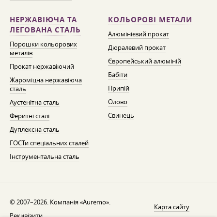
НЕРЖАВІЮЧА ТА
КОЛЬОРОВІ МЕТАЛИ
ЛЕГОВАНА СТАЛЬ
Алюмінієвий прокат
Порошки кольорових
Дюралевий прокат
металів
Європейський алюміній
Прокат нержавіючий
Бабіти
Жароміцна нержавіюча
Припій
сталь
Олово
Аустенітна сталь
Свинець
Феритні сталі
Дуплексна сталь
ГОСТи спеціальних сталей
Інструментальна сталь
© 2007–2026. Компанія «Auremo».
Карта сайту
Рекивізити