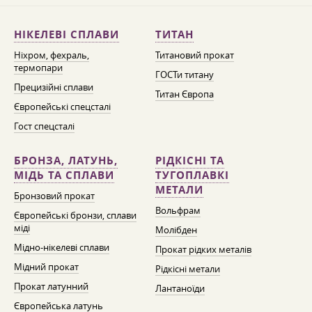
НІКЕЛЕВІ СПЛАВИ
ТИТАН
Ніхром, фехраль,
Титановий прокат
термопари
ГОСТи титану
Прецизійні сплави
Титан Європа
Європейські спецсталі
Гост спецсталі
БРОНЗА, ЛАТУНЬ,
РІДКІСНІ ТА
МІДЬ ТА СПЛАВИ
ТУГОПЛАВКІ
МЕТАЛИ
Бронзовий прокат
Вольфрам
Європейські бронзи, сплави
міді
Молібден
Мідно-нікелеві сплави
Прокат рідких металів
Мідний прокат
Рідкісні метали
Прокат латунний
Лантаноїди
Європейська латунь