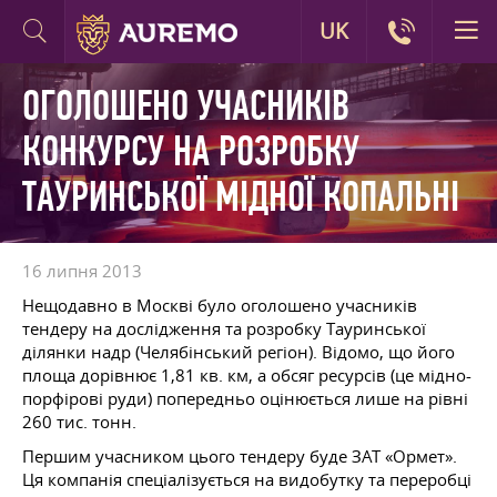
UK
ОГОЛОШЕНО УЧАСНИКІВ
КОНКУРСУ НА РОЗРОБКУ
ТАУРИНСЬКОЇ МІДНОЇ КОПАЛЬНІ
16 липня 2013
Нещодавно в Москві було оголошено учасників
тендеру на дослідження та розробку Тауринської
ділянки надр (Челябінський регіон). Відомо, що його
площа дорівнює 1,81 кв. км, а обсяг ресурсів (це мідно-
порфірові руди) попередньо оцінюється лише на рівні
260 тис. тонн.
Першим учасником цього тендеру буде ЗАТ «Ормет».
Ця компанія спеціалізується на видобутку та переробці