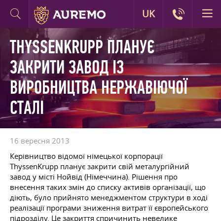
UK
THYSSENKRUPP ПЛАНУЄ
ЗАКРИТИ ЗАВОД ІЗ
ВИРОБНИЦТВА НЕРЖАВІЮЧОЇ
СТАЛІ
16 вересня 2013
Керівництво відомої німецької корпорації
ThyssenKrupp планує закрити свій металургійний
завод у місті Нойвід (Німеччина). Рішення про
внесення таких змін до списку активів організації, що
діють, було прийнято менеджментом структури в ході
реалізації програми зниження витрат її європейського
підрозділу. Це закриття спричинить невелике