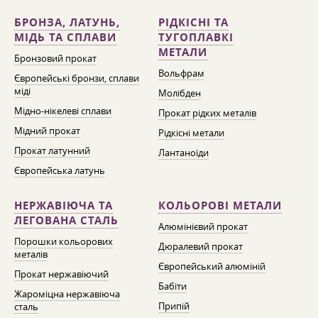
БРОНЗА, ЛАТУНЬ,
РІДКІСНІ ТА
МІДЬ ТА СПЛАВИ
ТУГОПЛАВКІ
МЕТАЛИ
Бронзовий прокат
Вольфрам
Європейські бронзи, сплави
міді
Молібден
Мідно-нікелеві сплави
Прокат рідких металів
Мідний прокат
Рідкісні метали
Прокат латунний
Лантаноїди
Європейська латунь
НЕРЖАВІЮЧА ТА
КОЛЬОРОВІ МЕТАЛИ
ЛЕГОВАНА СТАЛЬ
Алюмінієвий прокат
Порошки кольорових
Дюралевий прокат
металів
Європейський алюміній
Прокат нержавіючий
Бабіти
Жароміцна нержавіюча
Припій
сталь