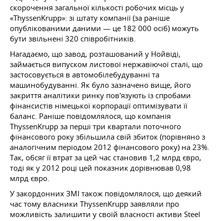
скорочення загальної кількості робочих місць у
«ThyssenKrupp»: зі штату компанії (за раніше
опублікованими даними — це 182 000 осіб) можуть
бути звільнені 320 співробітників.
Нагадаємо, що завод, розташований у Нойвіді,
займається випуском листової нержавіючої сталі, що
застосовується в автомобілебудуванні та
машинобудуванні. Як було зазначено вище, його
закриття аналітики ринку пов'язують із спробами
фінансистів німецької корпорації оптимізувати її
баланс. Раніше повідомлялося, що компанія
ThyssenKrupp за перші три квартали поточного
фінансового року збільшила свій збиток (порівняно з
аналогічним періодом 2012 фінансового року) на 23%.
Так, обсяг її втрат за цей час становив 1,2 млрд євро,
тоді як у 2012 році цей показник дорівнював 0,98
млрд євро.
У закордонних ЗМІ також повідомлялося, що деякий
час тому власники ThyssenKrupp заявляли про
можливість залишити у своїй власності активи Steel