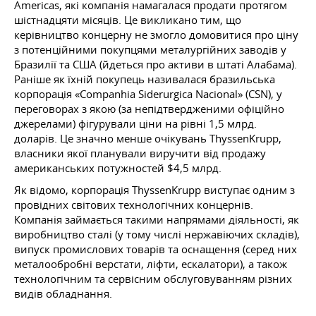
Americas, які компанія намагалася продати протягом
шістнадцяти місяців. Це викликано тим, що
керівництво концерну не змогло домовитися про ціну
з потенційними покупцями металургійних заводів у
Бразилії та США (йдеться про активи в штаті Алабама).
Раніше як їхній покупець називалася бразильська
корпорація «Companhia Siderurgica Nacional» (CSN), у
переговорах з якою (за непідтвердженими офіційно
джерелами) фігурували ціни на рівні 1,5 млрд.
доларів. Це значно менше очікувань ThyssenKrupp,
власники якої планували виручити від продажу
американських потужностей $4,5 млрд.
Як відомо, корпорація ThyssenKrupp виступає одним з
провідних світових технологічних концернів.
Компанія займається такими напрямами діяльності, як
виробництво сталі (у тому числі нержавіючих складів),
випуск промислових товарів та оснащення (серед них
металообробні верстати, ліфти, ескалатори), а також
технологічним та сервісним обслуговуванням різних
видів обладнання.