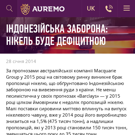
UK
ІНДОНЕЗІЙСЬКА ЗАБОРОНА:
НІКЕЛЬ БУДЕ ДЕФІЦИТНОЮ
28 січня 2014
За прогнозами австралійської компанії Macquarie
Group у 2015 році на світовому ринку виникне брак
пропозиції нікелю, що обґрунтовано Індонезійською
забороною на вивезення руди з країни. Не менш
песимістична у своїх прогнозах «Barclays» — у 2015
році цілком ймовірним є недолік пропозицій нікелю.
Малі поставки сировини миттєво вплинуть на випуск
нікелевого чавуну, вже у 2014 році його виробництво
знизиться на 1,5% (475 тисяч тонн), а надлишки
пропозицій, які у 2013 році становили 150 тисяч тонн,
зменшаться цього року до 35 тисяч тонн.