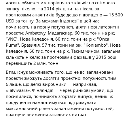
досить обмеженим порівняно з кількістю світового
запасу нікелю. На 2014 рік ціни на нікель за
прогнозами аналітиків буде дещо підвищено — 15 500
USD за тонну. За межами Індонезії в цей час
починають на повну потужність діяти нові латеритні
проекти: Ambatovy, Мадагаскар, 60 тис. тонн на рік;
"VNC", Нова Каледонія, 60 тис. тонн на рік; "Onca
Puma", Бразилія, 57 тис. тонн на рік; "Koniambo", Нова
Каледонія, 60 тис. тонн на рік. Таким чином, загальна
кількість нікелю за прогнозами фахівців у 2015 році
перевищить 2 млн. тонн.
Втім, існує можливість того, що не всі заплановані
проекти зможуть досягти проектної потужності, тим
більше, що деякі виробники — наприклад,
«Talvivaara», Фінляндія — через ринкові умови, що
посилилися, починають згортати випуск, великі ж
продуценти намагатимуться підтримувати
максимальний рівень завантаження потужностей,
прагнучи зниження загальних витрат.