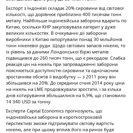
Експорт з Індонезії складає 20% сировини від світової
кількості, що дорівнює приблизно 400 тисячам тонн
металу. Найбільше індонезійська заборона вдарить по
Китаю, оскільки КНР закуповувала латерит у дуже
великих кількостях. В очікуванні дії заборони
виробники з Китаю імпортували понад 30 мільйонів
тонн нікелевої руди. Щодо світових запасів нікелю, то
їх рівень за даними Лондонської біржі металів
підвищився до 260 тисяч тонн, що є рекордом. Слабка
реакція цін на нікель при запровадженні заборони
пояснюється доступністю сировини та одночасним
зростанням обсягів її видобутку — з 2011 року він
збільшився на 20%. До середини січня 2014 року ціни
на нікель на LME продовжували зростати, і за кілька
днів котирування збільшилися на 6,9%, що становило
14 340 USD за тонну.
Експерти Capital Economics прогнозують, що
індонезійська заборона в короткостроковій
перспективі зможе підтримувати світову вартість
нікелю, але при цьому вплив його на ринок буде