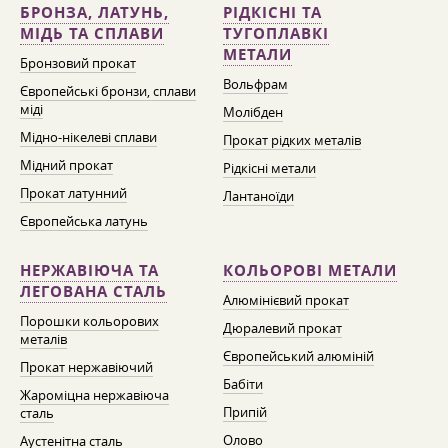
БРОНЗА, ЛАТУНЬ,
РІДКІСНІ ТА
МІДЬ ТА СПЛАВИ
ТУГОПЛАВКІ
МЕТАЛИ
Бронзовий прокат
Вольфрам
Європейські бронзи, сплави
міді
Молібден
Мідно-нікелеві сплави
Прокат рідких металів
Мідний прокат
Рідкісні метали
Прокат латунний
Лантаноїди
Європейська латунь
НЕРЖАВІЮЧА ТА
КОЛЬОРОВІ МЕТАЛИ
ЛЕГОВАНА СТАЛЬ
Алюмінієвий прокат
Порошки кольорових
Дюралевий прокат
металів
Європейський алюміній
Прокат нержавіючий
Бабіти
Жароміцна нержавіюча
Припій
сталь
Олово
Аустенітна сталь